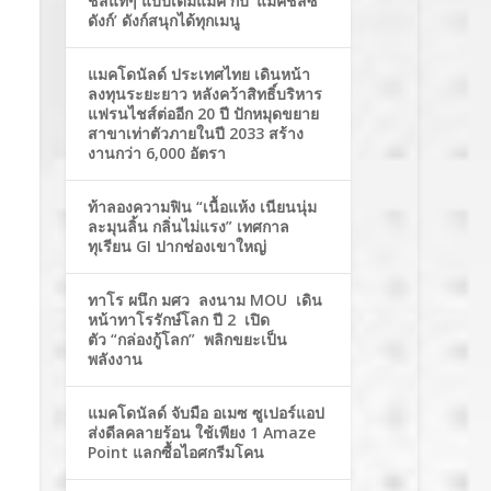
ชีสแท้ๆ แบบเต็มแมค กับ ‘แมคชีสซี่
ดังก์’ ดังก์สนุกได้ทุกเมนู
แมคโดนัลด์ ประเทศไทย เดินหน้า
ลงทุนระยะยาว หลังคว้าสิทธิ์บริหาร
แฟรนไชส์ต่ออีก 20 ปี ปักหมุดขยาย
สาขาเท่าตัวภายในปี 2033 สร้าง
งานกว่า 6,000 อัตรา
ท้าลองความฟิน “เนื้อแห้ง เนียนนุ่ม
ละมุนลิ้น กลิ่นไม่แรง” เทศกาล
ทุเรียน GI ปากช่องเขาใหญ่
ทาโร ผนึก มศว ลงนาม MOU เดิน
หน้าทาโรรักษ์โลก ปี 2 เปิด
ตัว “กล่องกู้โลก” พลิกขยะเป็น
พลังงาน
แมคโดนัลด์ จับมือ อเมซ ซูเปอร์แอป
ส่งดีลคลายร้อน ใช้เพียง 1 Amaze
Point แลกซื้อไอศกรีมโคน