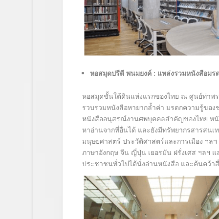
หอสมุดปรีดี พนมยงค์ : แหล่งรวมหนังสือมร
หอสมุดชั้นใต้ดินแห่งแรกของไทย ณ ศูนย์ท่าพระจ
รวบรวมหนังสือหายากล้ำค่า มรดกความรู้ของชา
หนังสืออนุสรณ์งานศพบุคคลสำคัญของไทย หนัง
หาอ่านจากที่อื่นได้ และยังมีทรัพยากรสารสนเ
มนุษยศาสตร์ ประวัติศาสตร์และการเมือง ฯลฯ 
ภาษาอังกฤษ จีน ญี่ปุ่น เยอรมัน ฝรั่งเศส ฯลฯ แ
ประชาชนทั่วไปได้นั่งอ่านหนังสือ และค้นคว้าสื่