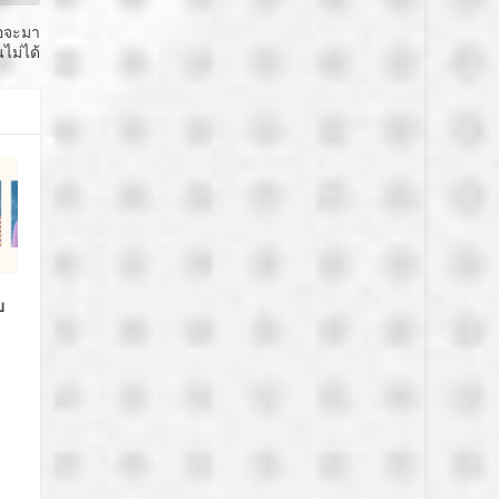
ือจะมา
นไม่ได้
บ
ก
m