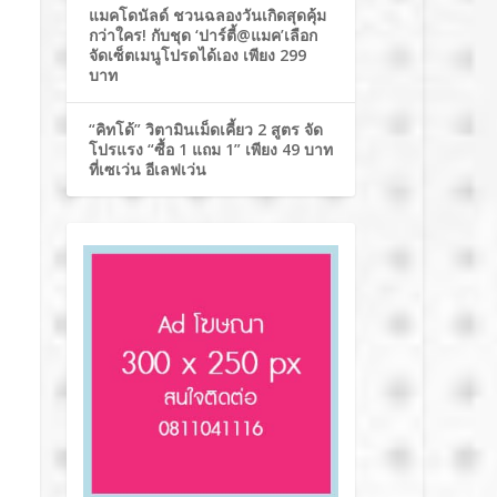
แมคโดนัลด์ ชวนฉลองวันเกิดสุดคุ้ม
กว่าใคร! กับชุด ‘ปาร์ตี้@แมค’เลือก
จัดเซ็ตเมนูโปรดได้เอง เพียง 299
บาท
“คิทโด้” วิตามินเม็ดเคี้ยว 2 สูตร จัด
โปรแรง “ซื้อ 1 แถม 1” เพียง 49 บาท
ที่เซเว่น อีเลฟเว่น