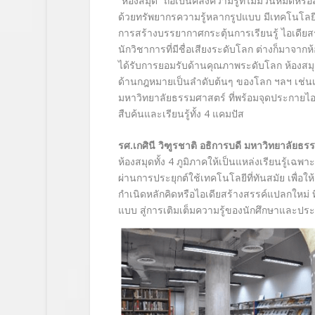
“ห้องสมุด” ถือเป็นคลังความรู้ที่ไม่มีวันหมดหร
ด้วยทรัพยากรความรู้หลากรูปแบบ มีเทคโนโล
การสร้างบรรยากาศกระตุ้นการเรียนรู้ ไอเดียส
นักวิชาการที่มีชื่อเสียงระดับโลก ต่างก็มาจาก
ได้รับการยอมรับด้านคุณภาพระดับโลก ห้องสมุด
ด้านกฎหมายเป็นลำดับต้นๆ ของโลก ฯลฯ เช่นเดีย
มหาวิทยาลัยธรรมศาสตร์ ที่พร้อมจุดประกายไอเด
สืบค้นและเรียนรู้ทั้ง 4 แคมปัส
รศ.เกศินี วิฑูรชาติ อธิการบดี มหาวิทยาลัยธร
ห้องสมุดทั้ง 4 ภูมิภาคให้เป็นแหล่งเรียนรู้เ
ผ่านการประยุกต์ใช้เทคโนโลยีที่ทันสมัย เพื่อให
กำเนิดหลักคิดหรือไอเดียสร้างสรรค์แปลกใหม่
แบบ สู่การเติมเต็มความรู้ของนักศึกษาและปร