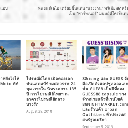
ว์แอป
หุ่นยนต์เอไอ เตรียมขึ้นแท่น “แรงงาน” พรีเมี่ยม!? หร
เป็น “พาร์ทเนอร์” มนุษย์ที่ใครก็แท
ภาพยังไงให้
ไปรษณีย์ไทย เปิดคอลเลก
88rising และ GUESS จั
บ Moto G6
ชันแสตมป์ข้ามศตวรรษ 24
มือเปิดตัวแคปซูลคอลเล
ชุด ภายใน นิทรรศการ 135
ชั่น GUE88 เป็นปีที่สอง
ปี การไปรษณีย์ไทยฯ ณ
GUESS88 capsule วาง
อาคารไปรษณีย์กลาง
จำหน่ายแล้วที่เวปไซต์
บางรัก
88NIGHTMARKET.co
และร้านค้า Urban
August 29, 2018
Outfitters ทั่วประเทศ
สหรัฐอเมริกา
September 5, 2019