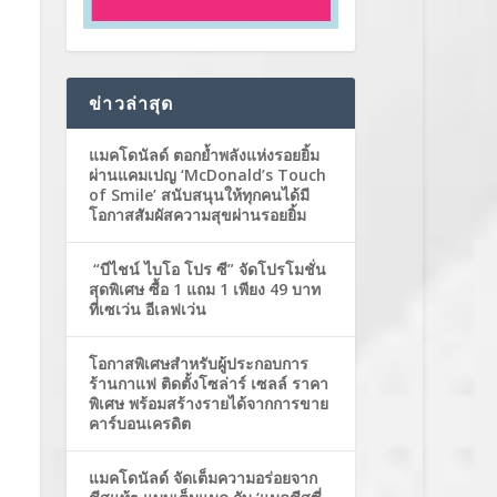
ข่าวล่าสุด
แมคโดนัลด์ ตอกย้ำพลังแห่งรอยยิ้ม
ผ่านแคมเปญ ‘McDonald’s Touch
of Smile’ สนับสนุนให้ทุกคนได้มี
โอกาสสัมผัสความสุขผ่านรอยยิ้ม
“บีไชน์ ไบโอ โปร ซี” จัดโปรโมชั่น
สุดพิเศษ ซื้อ 1 แถม 1 เพียง 49 บาท
ที่เซเว่น อีเลฟเว่น
โอกาสพิเศษสำหรับผู้ประกอบการ
ร้านกาแฟ ติดตั้งโซล่าร์ เซลล์ ราคา
พิเศษ พร้อมสร้างรายได้จากการขาย
คาร์บอนเครดิต
แมคโดนัลด์ จัดเต็มความอร่อยจาก