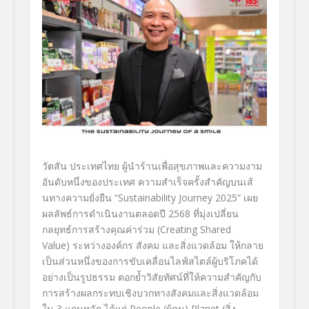
วัตสัน ประเทศไทย
ผู้นำร้านเพื่อสุ
ขภาพและความงาม
อันดับหนึ่
งของประเทศ ความสำเร็จครั้งสำคัญบนเส้
นทางความยั่งยืน
“
Sustainability Journey 2025
“
เผย
ผลลัพธ์การดำเนินงานตลอดปี
2568
ที่มุ่งเปลี่ยน
กลยุทธ์การสร้
างคุณค่าร่วม (
Creating Shared
Value)
ระหว่างองค์กร สังคม และสิ่งแวดล้อม ให้กลาย
เป็นส่วนหนึ่งของการขั
บเคลื่อนไลฟ์สไตล์ผู้บริโภคได้
อย่างเป็นรูปธรรม ตอกย้ำวิสัยทัศน์ที่ให้ความสำคั
ญกับ
การสร้างผลกระทบเชิ
งบวกทางสังคมและสิ่งแวดล้อม
ใน
3
แกนหลัก ได้แก่
People (
ผู้คน)
Planet (
สิ่ง