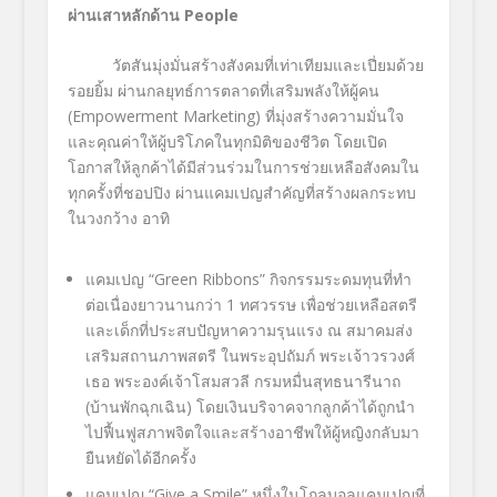
ผ่านเสาหลักด้าน
People
วัตสันมุ่งมั่นสร้างสังคมที่เท่าเทียมและเปี่ยมด้วย
รอยยิ้ม ผ่านกลยุทธ์การตลาดที่เสริมพลังให้ผู้คน
(Empowerment Marketing
) ที่มุ่งสร้างความมั่นใจ
และคุณค่าให้ผู้บริโภคในทุกมิติของชีวิต โดยเปิด
โอกาสให้ลูกค้าได้มีส่วนร่วมในการช่วยเหลือสังคมใน
ทุกครั้งที่ชอปปิง ผ่านแคมเปญสำคัญที่สร้างผลกระทบ
ในวงกว้าง อาทิ
แคมเปญ “Green Ribbons”
กิจกรรมระดมทุนที่ทำ
ต่อเนื่องยาวนานกว่า
1
ทศวรรษ เพื่อช่วยเหลือสตรี
และเด็กที่ประสบปัญหาความรุนแรง ณ สมาคมส่ง
เสริมสถานภาพสตรี ในพระอุปถัมภ์ พระเจ้าวรวงศ์
เธอ พระองค์เจ้าโสมสวลี กรมหมื่นสุทธนารีนาถ
(บ้านพักฉุกเฉิน) โดยเงินบริจาคจากลูกค้าได้ถูกนำ
ไปฟื้นฟูสภาพจิตใจและสร้างอาชีพให้ผู้หญิงกลับมา
ยืนหยัดได้อีกครั้ง
แคมเปญ “Give a Smile”
หนึ่งในโกลบอลแคมเปญที่