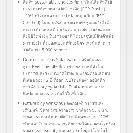
สินค้า
Sustainable Choices
พัฒนาไลน์สินค้าที่ใช้
บรรจุภัณฑ์จากพลาสติกรีไซเคิล (
PCR Plastic)
100%
หรือกระดาษจากป่าปลูกหมุนเวียน (
FSC
Certified)
ในกลุ่มสินค้ากระดาษทิชชู่และสำลี เพื่อ
ลดการสร้างขยะที่เป็นอันตรายต่อสิ่งแวดล้อมและ
สิ่งมีชีวิตต่างๆ ในธรรมชาติ โดยปัจจุบันมีสินค้าเพื่อ
ความยั่งยืนทั้งของแบรนด์พันธมิตรและสินค้าตรา
วัตสันกว่า
5,000
รายการ
Dermaction Plus Solar Barrier
ครีมกันแดด
สูตร
Reef-Friendly
ที่ปราศจากสารเคมีทำร้าย
ปะการังและระบบนิเวศใต้ทะเล พร้อมคอลเลคชัน
พิเศษฉลอง
12
ปี ที่ออกแบบโดยน้องๆ ออทิสติก
จาก
Artstory by Autistic Thai
ผสานความงาม
ศิลปะ และการแบ่งปันไว้ในชิ้นเดียว
Naturals by Watsons
ผลิตภัณฑ์บำรุงผิวและ
เส้นผมที่ใช้ส่วนผสมจากธรรมชาติกว่า
90
% และ
ขวดบรรจุภัณฑ์พลาสติกรีไซเคิลจากทะเล
100
%
ช่วยลดปริมาณขยะพลาสติกอย่างได้ผล ตอบโจทย์เท
รนด์
Clean Beauty
และส่งเสริมให้ผู้บริโภคใส่ใจ