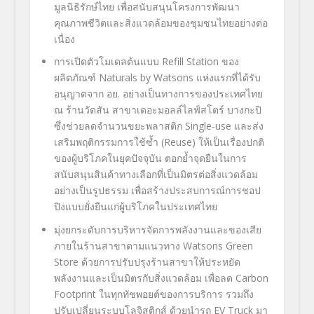
มูลนิธิรักษ์ไทย เพื่อสนับสนุนโครงการพัฒนา
คุณภาพชีวิตและสิ่งแวดล้อมของชุมชนไทยอย่างต่อ
เนื่อง
การเปิดตัวโมเดลต้นแบบ
Refill Station
ของ
ผลิตภัณฑ์
Naturals by Watsons
แห่งแรกที่ได้รับ
อนุญาตจาก อย. อย่างเป็นทางการของประเทศไทย
ณ ร้านวัตสัน สาขาเดอะมอลล์ไลฟ์สโตร์ บางกะปิ
ซึ่งช่วยลดจำนวนขยะพลาสติก
Single-use
และส่ง
เสริมพฤติกรรมการใช้ซ้ำ (
Reuse)
ให้เป็นเรื่องปกติ
ของผู้บริโภคในยุคปัจจุบัน ตอกย้ำจุดยืนในการ
สนับสนุนสินค้าทางเลือกที่เป็นมิตรต่อสิ่งแวดล้อม
อย่างเป็นรูปธรรม เพื่อสร้างประสบการณ์การชอป
ปิงแบบยั่งยืนแก่ผู้บริโภคในประเทศไทย
มุ่งยกระดับการบริหารจัดการพลังงานและของเสีย
ภายในร้านสาขาตามแนวทาง
Watsons Green
Store
ด้วยการปรับปรุงร้านสาขาให้ประหยัด
พลังงานและเป็นมิตรกับสิ่งแวดล้อม เพื่อลด
Carbon
Footprint
ในทุกทัชพอยต์ของการบริการ รวมถึง
ปรับเปลี่ยนระบบโลจิสติกส์ ด้วยนำรถ
EV Truck
มา