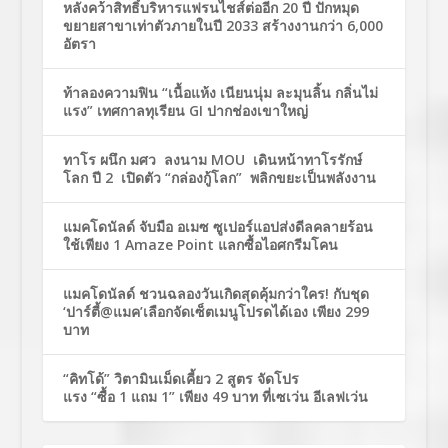
หลังคว้าสิทธิ์บริหารแฟรนไชส์ต่ออีก 20 ปี ปักหมุด
ขยายสาขาเท่าตัวภายในปี 2033 สร้างงานกว่า 6,000
อัตรา
ท้าลองความฟิน “เนื้อแห้ง เนียนนุ่ม ละมุนลิ้น กลิ่นไม่
แรง” เทศกาลทุเรียน GI ปากช่องเขาใหญ่
ทาโร ผนึก มศว ลงนาม MOU เดินหน้าทาโรรักษ์
โลก ปี 2 เปิดตัว “กล่องกู้โลก” พลิกขยะเป็นพลังงาน
แมคโดนัลด์ จับมือ อเมซ ซูเปอร์แอปส่งดีลคลายร้อน
ใช้เพียง 1 Amaze Point แลกซื้อไอศกรีมโคน
แมคโดนัลด์ ชวนฉลองวันเกิดสุดคุ้มกว่าใคร! กับชุด
‘ปาร์ตี้@แมค’เลือกจัดเซ็ตเมนูโปรดได้เอง เพียง 299
บาท
“คิทโด้” วิตามินเม็ดเคี้ยว 2 สูตร จัดโปร
แรง “ซื้อ 1 แถม 1” เพียง 49 บาท ที่เซเว่น อีเลฟเว่น