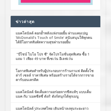
ข่าวล่าสุด
แมคโดนัลด์ ตอกย้ำพลังแห่งรอยยิ้ม ผ่านแคมเปญ
‘McDonald’s Touch of Smile’ สนับสนุนให้ทุกคน
ได้มีโอกาสสัมผัสความสุขผ่านรอยยิ้ม
“บีไชน์ ไบโอ โปร ซี” จัดโปรโมชั่นสุดพิเศษ ซื้อ 1
แถม 1 เพียง 49 บาท ที่เซเว่น อีเลฟเว่น
โอกาสพิเศษสำหรับผู้ประกอบการร้านกาแฟ ติดตั้งโซ
ล่าร์ เซลล์ ราคาพิเศษ พร้อมสร้างรายได้จากการขาย
คาร์บอนเครดิต
แมคโดนัลด์ จัดเต็มความอร่อยจากชีสแท้ๆ แบบเต็ม
แมค กับ ‘แมคชีสซี่ ดังก์’ ดังก์สนุกได้ทุกเมนู
แมคโดนัลด์ ประเทศไทย เดินหน้าลงทุนระยะยาว