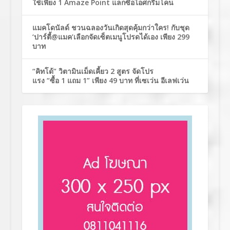
ใช้เพียง 1 Amaze Point แลกซื้อไอศกรีมโคน
แมคโดนัลด์ ชวนฉลองวันเกิดสุดคุ้มกว่าใคร! กับชุด
‘ปาร์ตี้@แมค’เลือกจัดเซ็ตเมนูโปรดได้เอง เพียง 299
บาท
“คิทโด้” วิตามินเม็ดเคี้ยว 2 สูตร จัดโปร
แรง “ซื้อ 1 แถม 1” เพียง 49 บาท ที่เซเว่น อีเลฟเว่น