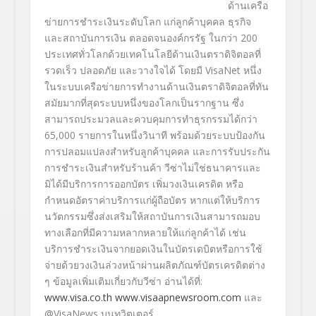
ด้านเครือ
ข่ายการชำระเงินระดับโลก แก่ลูกค้าบุคคล ธุรกิจ
และสถาบันการเงิน ตลอดจนองค์กรรัฐ ในกว่า 200
ประเทศทั่วโลกด้วยเทคโนโลยีด้านเงินตราดิจิตอลที่
รวดเร็ว ปลอดภัย และวางใจได้ โดยมี VisaNet หนึ่ง
ในระบบเครือข่ายการทำงานด้านเงินตราดิจิตอลที่ทัน
สมัยมากที่สุดระบบหนึ่งของโลกเป็นรากฐาน ซึ่ง
สามารถประมวลและควบคุมการทำธุรกรรมได้กว่า
65,000 รายการในหนึ่งวินาที พร้อมด้วยระบบป้องกัน
การปลอมแปลงสำหรับลูกค้าบุคคล และการรับประกัน
การชำระเงินสำหรับร้านค้า วีซ่าไม่ใช่ธนาคารและ
มิได้มีบริการการออกบัตร เพิ่มวงเงินเครดิต หรือ
กำหนดอัตราค่าบริการแก่ผู้ถือบัตร หากแต่ให้บริการ
นวัตกรรมซึ่งส่งเสริมให้สถาบันการเงินสามารถมอบ
ทางเลือกที่มีความหลากหลายให้แก่ลูกค้าได้ เช่น
บริการชำระเงินจากยอดเงินในบัตรเดบิตหรือการใช้
จ่ายด้วยวงเงินล่วงหน้าผ่านผลิตภัณฑ์บัตรเครดิตต่าง
ๆ ข้อมูลเพิ่มเติมเกี่ยวกับวีซ่า อ่านได้ที่:
www.visa.co.th
www.visaapnewsroom.com
และ
@VisaNews บนทวิตเตอร์