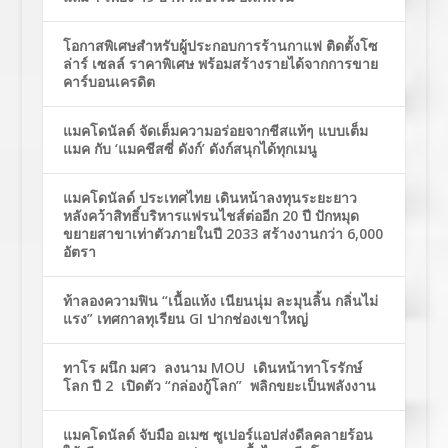
โอกาสพิเศษสำหรับผู้ประกอบการร้านกาแฟ ติดตั้งโซ
ล่าร์ เซลล์ ราคาพิเศษ พร้อมสร้างรายได้จากการขาย
คาร์บอนเครดิต
แมคโดนัลด์ จัดเต็มความอร่อยจากชีสแท้ๆ แบบเต็ม
แมค กับ ‘แมคชีสซี่ ดังก์’ ดังก์สนุกได้ทุกเมนู
แมคโดนัลด์ ประเทศไทย เดินหน้าลงทุนระยะยาว
หลังคว้าสิทธิ์บริหารแฟรนไชส์ต่ออีก 20 ปี ปักหมุด
ขยายสาขาเท่าตัวภายในปี 2033 สร้างงานกว่า 6,000
อัตรา
ท้าลองความฟิน “เนื้อแห้ง เนียนนุ่ม ละมุนลิ้น กลิ่นไม่
แรง” เทศกาลทุเรียน GI ปากช่องเขาใหญ่
ทาโร ผนึก มศว ลงนาม MOU เดินหน้าทาโรรักษ์
โลก ปี 2 เปิดตัว “กล่องกู้โลก” พลิกขยะเป็นพลังงาน
แมคโดนัลด์ จับมือ อเมซ ซูเปอร์แอปส่งดีลคลายร้อน