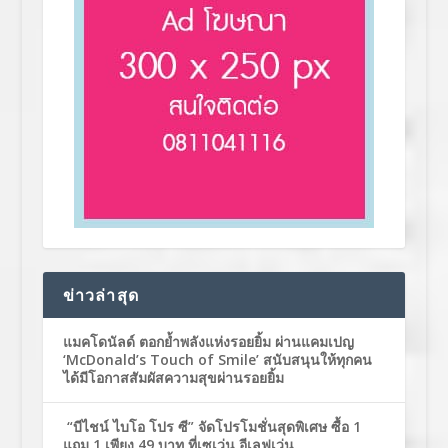
ข่าวล่าสุด
แมคโดนัลด์ ตอกย้ำพลังแห่งรอยยิ้ม ผ่านแคมเปญ
‘McDonald’s Touch of Smile’ สนับสนุนให้ทุกคน
ได้มีโอกาสสัมผัสความสุขผ่านรอยยิ้ม
“บีไชน์ ไบโอ โปร ซี” จัดโปรโมชั่นสุดพิเศษ ซื้อ 1
แถม 1 เพียง 49 บาท ที่เซเว่น อีเลฟเว่น