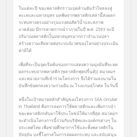
ในแต่ละปี ขยะพลาสติกราวแปดล้านตันรั่วไหลลงสู่
ทะเลและมหาสมุทร มลพิษจากพลาสติกเหล่านี้ส่งผลก
ระทบทางตรงอย่างรุนแรงต่อสัตว์น้ำและสภาพ
แวดล้อม มีการคาดการณ์ว่าภายในปี พ.ศ. 2593
จะมี
ปริมาณพลาสติกในมหาสมุทรมากกว่าจำนวนปลา
สร้างความเสียหายต่อระบบนิเวศของโลกอย่างประเมิน
ค่ามิได้
เพื่อที่จะเป็นจุดเริ่มต้นของการแสดงความมุ่งมั่นที่จะลด
ผลกระทบจากพลาสติก (พลาสติกฟุตปริ้นท์)) สมาคมฯ
และหน่วยงานที่เข้าร่วมโครงการ จึงได้ร่วมลงนามใน
บันทึกข้อตกลงความร่วมมือ ณ โรงแรมสุโกศล ในวันนี้
หนึ่งในเป้าหมายหลักสำคัญของโครงการ SEA circular
in Thailand
คือการลดการใช้พลาสติกและเพิ่มการนำ
ขยะพลาสติกกลับมาใช้ประโยชน์ให้มากที่สุด สมาคมฯ
จะดำเนินโครงการนี้ร่วมกับบริษัทและองค์กรต่างๆ ใน
ประเทศไทย เพื่อช่วยศึกษาการใช้และทิ้งพลาสติกใน
ปัจจุบัน บ่งชี้โอกาสในการลดผลกระทบ และสนับสนุน