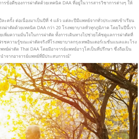
ารข้อดีของการผ่าตั
ดด้วยเทคนิค
DAA
ที่อยู่ในวารสารวิชาการต่างๆ ให้
ปีละครั้ง ต่อเนื่องมาเป็นปีที่ 4 แล้ว แต่ละปีมีแพทย์จากทั่วประเทศเข้
าเรียน
ถผ่าตัดด้วยเทคนิค
DAA
กว่า 20 โรงพยาบาลทั่วทุกภูมิภาค โดยในปีนี้เรา
ยเพิ่มความมั่นใจในการผ่าตัด ทั้งการเดินทางไปช่วยโค้ชดู
แลการผ่าตัดที่
ฟรชความรู้
ขณะผ่าตัดจริงที่โรงพยาบาลกรุ
งเทพอินเตอร์เนชั่
นแนลและโรง
พทย์ผ่
าตัด
Thai DAA
โดยมีอาจารย์แพทย์อาวุโสเป็นที่
ปรึกษา ซึ่งถือเป็น
นะนำจากอาจารย์
แพทย์ที่มีประสบการณ์
”