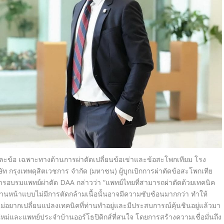
ละข้อ เฉพาะทางด้านการผ่าตัดเปลี่ยนข้
อเข่าและข้อสะโพกเทียม โรง
ท กรุงเทพดุสิตเวชการ จำกัด (มหาชน) ผู้บุกเบิกการผ่าตัดข้อสะโพกเที
ย
งการอบรมแพทย์
ผ่าตัด
DAA
กล่าวว่า
“
แพทย์ไทยที่สามารถผ่าตัดด้
วยเทคนิค
้านหน้
าแบบไม่มีการตัดกล้ามเนื้อนั้
นอาจมีความซับซ้อนมากกว่า ทำให้
ม่
อยากเปลี่ยนแปลงเทคนิคที่ท่
านทำอยู่และมีประสบการณ์คุ้นชิ
นอยู่แล้วมา
นใหม่และแพทย์ประจำบ้
านออร์โธปิดิกส์ที่สนใจ โดยการสร้างความเชื่อมั่นถึ
ง