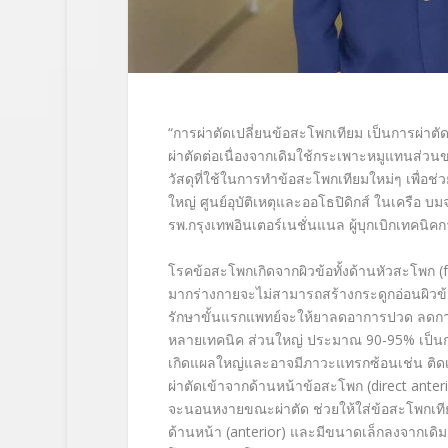
“
การผ่าตัดเปลี่ยนข้อสะโพกเทียม เป็นการผ่าตั
ผ่าตัดต่อเนื่องจากเดิมใช้กระเพาะหมูแทนส่วนข
วัสดุที่ใช้ในการทำข้อสะโพกเทียมใหม่ๆ เพื่อช่วย
ใหญ่ ศูนย์อุบัติเหตุและออโธปิดิกส์ ในเครือ 
รพ.กรุงเทพอินเตอร์เนชั่นแนล ผู้บุกเบิกเทคนิ
โรคข้อสะโพกเกิดจากผิวข้อทั้งด้านหัวสะโพก 
มากร่างกายจะไม่สามารถสร้างกระดูกอ่อนผิวข้อ
รักษาขั้นแรกแพทย์จะให้ยาลดอาการปวด ลดการอั
หลายเทคนิค ส่วนใหญ่ ประมาณ 90-95% เป็นกา
เกิดแผลใหญ่และอาจมีภาวะแทรกซ้อนเช่น ติดเ
ผ่าตัดเข้าจากด้านหน้าข้อสะโพก
(direct ante
จะนอนหงายขณะผ่าตัด ช่วยให้ใส่ข้อสะโพกเที
ด้านหน้า
(anterior)
และมีขนาดเล็กลงจากเดิม 