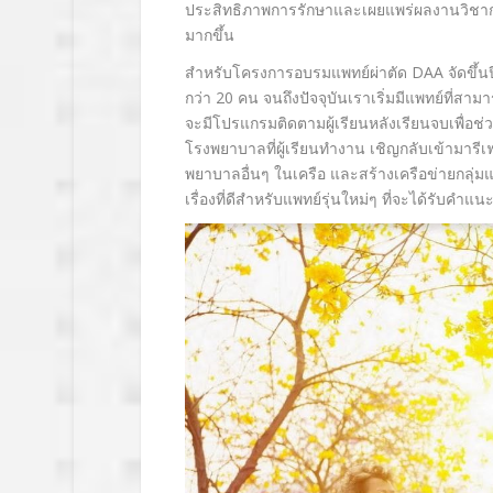
ประสิทธิภาพการรักษาและเผยแพร่
ผลงานวิชาก
มากขึ้น
สำหรับโครงการอบรมแพทย์ผ่าตัด
DAA
จัดขึ้น
กว่า 20 คน จนถึงปัจจุบันเราเริ่มมีแพทย์ที่
สามาร
จะมีโปรแกรมติ
ดตามผู้เรียนหลังเรียนจบเพื่อช่
ว
โรงพยาบาลที่ผู้
เรียนทำงาน เชิญกลับเข้ามารีเ
พยาบาลอื่นๆ ในเครือ และสร้างเครือข่ายกลุ่มแ
เรื่องที่ดีสำหรั
บแพทย์รุ่นใหม่ๆ ที่จะได้รับคำแ