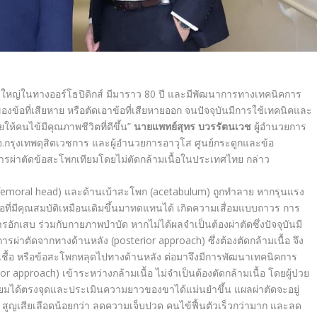
ดใหญ่ในทางออร์โธปิดิกส์
มีมาราว
80
ปี และมีพัฒนาการทางเทคนิคการ
องข้อที่เสียหาย หรือตัดเอาข้อที่เสียหายออก จนปัจจุบันมีการใช้เทคนิคและ
ให้คนไข้มีคุณภาพชีวิตที่ดีขึ้น
”
นายแพทย์สุทร บวรรัตนเวช
ผู้อำนวยการ
บมจ.กรุงเทพดุสิตเวชการ และผู้อำนวยการอาวุโส ศูนย์กระดูกและข้อ
คการผ่าตัดข้อสะโพกเทียมโดยไม่ตัดกล้ามเนื้อในประเทศไทย กล่าว
(femoral head)
และด้านเบ้าสะโพก (
acetabulum)
ถูกทำลาย หากรุนแรง
ที่มีคุณสมบัติเหมือนเดิมขึ้นมาทดแทนได้ เกิดความเสื่อมแบบถาวร การ
กเสบ ร่วมกับกายภาพบำบัด หากไม่ได้ผลจำเป็นต้องผ่าตัดซึ่งปัจจุบันมี
รผ่าตัดจากทางด้านหลัง (
posterior approach)
ซึ่งต้องตัดกล้ามเนื้อ จึง
ชื้อ หรือข้อสะโพกหลุดไปทางด้านหลัง ต่อมาจึงมีการพัฒนาเทคนิคการ
rior approach)
เข้าระหว่างกล้ามเนื้อ ไม่จำเป็นต้องตัดกล้ามเนื้อ โดยผู้ป่วย
ยมได้ตรงจุดและประเมินความยาวของขาได้แม่นยำขึ้น แผลผ่าตัดจะอยู่
สูญเสียเลือดน้อยกว่า
ลดความเจ็บปวด คนไข้ฟื้นตัวเร็วกว่ามาก และลด