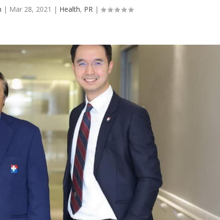
n
|
Mar 28, 2021
|
Health
,
PR
|