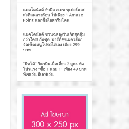
แมคโดนัลด์ จับมือ อเมซ ซูเปอร์แอป
ส่งดีลคลายร้อน ใช้เพียง 1 Amaze
Point แลกซื้อไอศกรีมโคน
แมคโดนัลด์ ชวนฉลองวันเกิดสุดคุ้ม
กว่าใคร! กับชุด ‘ปาร์ตี้@แมค’เลือก
จัดเซ็ตเมนูโปรดได้เอง เพียง 299
บาท
“คิทโด้” วิตามินเม็ดเคี้ยว 2 สูตร จัด
โปรแรง “ซื้อ 1 แถม 1” เพียง 49 บาท
ที่เซเว่น อีเลฟเว่น