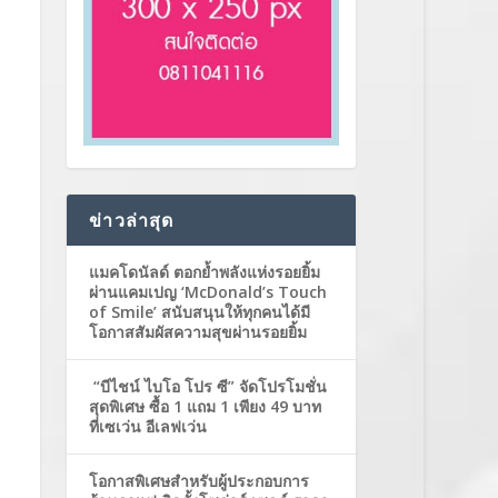
ข่าวล่าสุด
แมคโดนัลด์ ตอกย้ำพลังแห่งรอยยิ้ม
ผ่านแคมเปญ ‘McDonald’s Touch
of Smile’ สนับสนุนให้ทุกคนได้มี
โอกาสสัมผัสความสุขผ่านรอยยิ้ม
“บีไชน์ ไบโอ โปร ซี” จัดโปรโมชั่น
สุดพิเศษ ซื้อ 1 แถม 1 เพียง 49 บาท
ที่เซเว่น อีเลฟเว่น
โอกาสพิเศษสำหรับผู้ประกอบการ