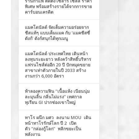
ร้านกาแฟ ติดตั้งโซล่าร์ เซลล์ ราคา
พิเศษ พร้อมสร้างรายได้จากการขาย
คาร์บอนเครดิต
แมคโดนัลด์ จัดเต็มความอร่อยจาก
ชีสแท้ๆ แบบเต็มแมค กับ ‘แมคชีสซี่
ดังก์’ ดังก์สนุกได้ทุกเมนู
แมคโดนัลด์ ประเทศไทย เดินหน้า
ลงทุนระยะยาว หลังคว้าสิทธิ์บริหาร
แฟรนไชส์ต่ออีก 20 ปี ปักหมุดขยาย
สาขาเท่าตัวภายในปี 2033 สร้าง
งานกว่า 6,000 อัตรา
ท้าลองความฟิน “เนื้อแห้ง เนียนนุ่ม
ละมุนลิ้น กลิ่นไม่แรง” เทศกาล
ทุเรียน GI ปากช่องเขาใหญ่
ทาโร ผนึก มศว ลงนาม MOU เดิน
หน้าทาโรรักษ์โลก ปี 2 เปิด
ตัว “กล่องกู้โลก” พลิกขยะเป็น
พลังงาน