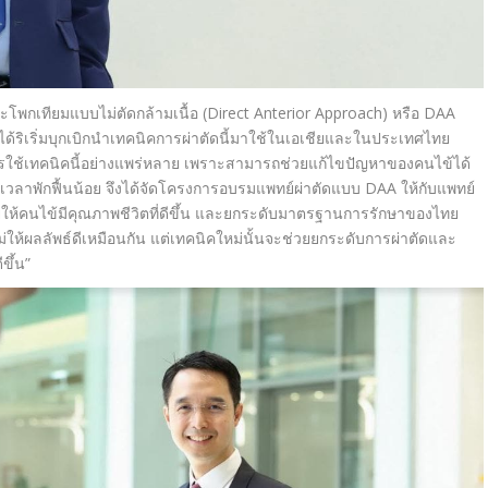
สะโพกเทียมแบบไม่
ตัดกล้ามเนื้อ (
Direct Anterior Approach)
หรือ
DAA
ริเริ่มบุ
กเบิกนำเทคนิคการผ่าตัดนี้มาใช้
ในเอเชียและในประเทศไทย
รใช้
เทคนิคนี้อย่างแพร่หลาย เพราะสามารถช่วยแก้ไขปั
ญหาของคนไข้ได้
ลาพักฟื้นน้อย จึงได้จัดโครงการอบรมแพทย์ผ่าตั
ดแบบ
DAA
ให้กับแพทย์
วยให้คนไข้มีคุณภาพชีวิ
ตที่ดีขึ้น และยกระดับมาตรฐานการรั
กษาของไทย
ให้ผลลัพธ์ดี
เหมือนกัน แต่เทคนิคใหม่นั้นจะช่วยยกระดั
บการผ่าตัดและ
ขึ้น
”