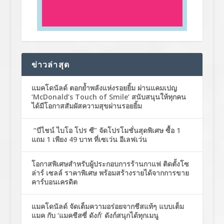
ข่าวล่าสุด
แมคโดนัลด์ ตอกย้ำพลังแห่งรอยยิ้ม ผ่านแคมเปญ
‘McDonald’s Touch of Smile’ สนับสนุนให้ทุกคน
ได้มีโอกาสสัมผัสความสุขผ่านรอยยิ้ม
“บีไชน์ ไบโอ โปร ซี” จัดโปรโมชั่นสุดพิเศษ ซื้อ 1
แถม 1 เพียง 49 บาท ที่เซเว่น อีเลฟเว่น
โอกาสพิเศษสำหรับผู้ประกอบการร้านกาแฟ ติดตั้งโซ
ล่าร์ เซลล์ ราคาพิเศษ พร้อมสร้างรายได้จากการขาย
คาร์บอนเครดิต
แมคโดนัลด์ จัดเต็มความอร่อยจากชีสแท้ๆ แบบเต็ม
แมค กับ ‘แมคชีสซี่ ดังก์’ ดังก์สนุกได้ทุกเมนู