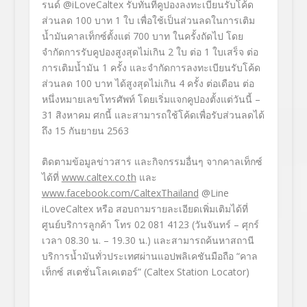
รนด์
@iLoveCaltex รับทันทีคูปองลงทะเบียนรับโค้ด
ส่วนลด
100
บาท
1
ใบ เพื่อใช้เป็นส่วนลดในการเติม
น้ำมันคาลเท็กซ์ตั้งแต่
700
บาท ในครั้งถัดไป โดย
จำกัดการรับคูปองสูงสุดไม่เกิน
2
ใบ ต่อ
1
ใบเสร็จ ต่อ
การเติมน้ำมัน
1
ครั้ง และจำกัดการลงทะเบียนรับโค้ด
ส่วนลด
100
บาท ได้สูงสุดไม่เกิน
4
ครั้ง ต่อเดือน ต่อ
หนึ่งหมายเลขโทรศัพท์ โดยเริ่มแจกคูปองตั้งแต่วันนี้
–
31
สิงหาคม ศกนี้ และสามารถใช้โค้ดเพื่อรับส่วนลดได้
ถึง
15
กันยายน
2563
ติดตามข้อมูลข่าวสาร และกิจกรรมอื่นๆ จากคาลเท็กซ์
ได้ที่
www.caltex.co.th
และ
www.facebook.com/CaltexThailand
@Line
iLoveCaltex
หรือ สอบถามรายละเอียดเพิ่มเติมได้ที่
ศูนย์บริการลูกค้า
โทร
02 081 4123
(วันจันทร์
–
ศุกร์
เวลา
08.30
น
. – 19.30
น
.
)
และสามารถค้นหาสถานี
บริการน้ำมันทั่วประเทศผ่านแอปพลิเคชันมือถือ
“
คาล
เท็กซ์ สเตชั่นโลเคเตอร์
” (Caltex Station Locator)