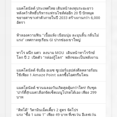
แมคโดนัลด์ ประเทศไทย เดินหน้าลงทุนระยะยาว
หลังคว้าสิทธิ์บริหารแฟรนไชส์ต่ออีก 20 ปี ปักหมุด
ขยายสาขาเท่าตัวภายในปี 2033 สร้างงานกว่า 6,000
อัตรา
ท้าลองความฟิน “เนื้อแห้ง เนียนนุ่ม ละมุนลิ้น กลิ่นไม่
แรง” เทศกาลทุเรียน GI ปากช่องเขาใหญ่
ทาโร ผนึก มศว ลงนาม MOU เดินหน้าทาโรรักษ์
โลก ปี 2 เปิดตัว “กล่องกู้โลก” พลิกขยะเป็นพลังงาน
แมคโดนัลด์ จับมือ อเมซ ซูเปอร์แอปส่งดีลคลายร้อน
ใช้เพียง 1 Amaze Point แลกซื้อไอศกรีมโคน
แมคโดนัลด์ ชวนฉลองวันเกิดสุดคุ้มกว่าใคร! กับชุด
‘ปาร์ตี้@แมค’เลือกจัดเซ็ตเมนูโปรดได้เอง เพียง 299
บาท
“คิทโด้” วิตามินเม็ดเคี้ยว 2 สูตร จัดโปร
แรง “ซื้อ 1 แถม 1” เพียง 49 บาท ที่เซเว่น อีเลฟเว่น