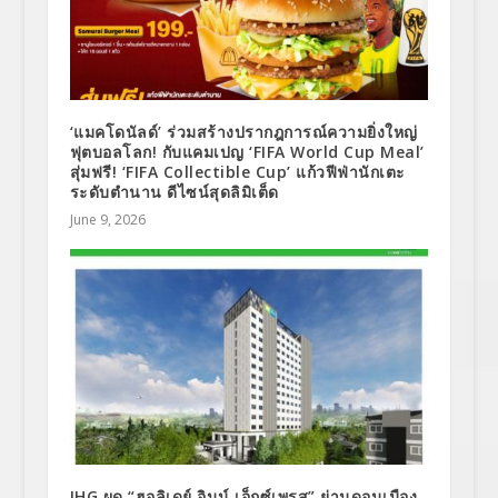
‘แมคโดนัลด์’ ร่วมสร้างปรากฎการณ์ความยิ่งใหญ่
ฟุตบอลโลก! กับแคมเปญ ‘FIFA World Cup Meal’
สุ่มฟรี! ‘FIFA Collectible Cup’ แก้วฟีฟ่านักเตะ
ระดับตำนาน ดีไซน์สุดลิมิเต็ด
June 9, 2026
IHG ผุด “ฮอลิเดย์ อินน์ เอ็กซ์เพรส” ย่านดอนเมือง