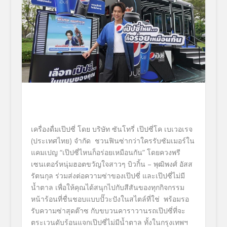
เครื่องดื่มเป๊ปซี่
โดย บริษัท ซันโทรี่ เป๊ปซี่โค เบเวอเรจ
(ประเทศไทย) จำกัด
ชวนฟินซ่ากว่าใครรับซัมเมอร์ใน
แคมเปญ
“
เป๊ปซี่ไหนก็อร่อยเหมือนกัน
”
โดยควงพรี
เซนเตอร์หนุ่มฮอตขวั
ญใจสาวๆ
บิวกิ้น – พุฒิพงศ์ อัสส
รัตนกุล
ร่วมส่งต่อความซ่าของเป๊ปซี่ และเป๊ปซี่ไม่มี
น้ำตาล เพื่อให้คุณได้สนุกไปกับสีสั
นของทุกกิจกรรม
หน้าร้อนที่ชื่
นชอบแบบปั๊วะปังในสไตล์ที่ใช่
พร้อมรอ
รับความซ่าสุดต๊าซ กับขบวนคาราวานรถเป๊ปซี่ที่
จะ
ตระเวนดับร้อนแจกเป๊ปซี่ไม่มี
น้ำตาล ทั้งในกรุงเทพฯ