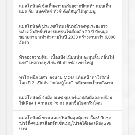
แมคโดนัลด์ จัดเต็มความอร่อยจากชีสแท้ๆ แบบเต็ม
แมค กับ ‘แมคชีสซี่ ดังก์’ ดังก์สนุกได้ทุกเมนู
แมคโดนัลด์ ประเทศไทย เดินหน้าลงทุนระยะยาว
หลังคว้าสิทธิ์บริหารแฟรนไชส์ต่ออีก 20 ปี ปักหมุด
ขยายสาขาเท่าตัวภายในปี 2033 สร้างงานกว่า 6,000
อัตรา
ท้าลองความฟิน “เนื้อแห้ง เนียนนุ่ม ละมุนลิ้น กลิ่นไม่
แรง” เทศกาลทุเรียน GI ปากช่องเขาใหญ่
ทาโร ผนึก มศว ลงนาม MOU เดินหน้าทาโรรักษ์
โลก ปี 2 เปิดตัว “กล่องกู้โลก” พลิกขยะเป็นพลังงาน
แมคโดนัลด์ จับมือ อเมซ ซูเปอร์แอปส่งดีลคลายร้อน
ใช้เพียง 1 Amaze Point แลกซื้อไอศกรีมโคน
แมคโดนัลด์ ชวนฉลองวันเกิดสุดคุ้มกว่าใคร! กับชุด
‘ปาร์ตี้@แมค’เลือกจัดเซ็ตเมนูโปรดได้เอง เพียง 299
บาท