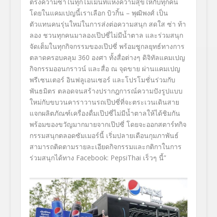
ตรงความซ่าในทุ
กโมเม้นท์แห่งความสุขให้กับทุ
กคน
โดยในแคมเปญนี้เราเลือก บิวกิ้น – พุฒิพงศ์ เป็น
ตัวแทนคนรุ่นใหม่ในการส่งต่
อความสนุก สดใส ซ่า ท้า
ลอง ชวนทุกคนมาลองเป๊ปซี่ไม่มีน้ำ
ตาล และร่วมสนุก
จัดเต็มในทุกกิ
จกรรมของเป๊ปซี่ พร้อมชูกลยุทธ์
ทางการ
ตลาดครอบคลุม
360
องศา ทั้งสื่อต่างๆ ดิจิทัลแคมเปญ
กิจกรรมออนกราวน์ และสื่อ ณ จุดขาย ผ่านแคมเปญ
พรีเซนเตอร์ อินฟลูเอนเซอร์ และโปรโมชั่นร่วมกับ
พันธมิตร ตลอดจนสร้างปรากฎการณ์ความปังรู
ปแบบ
ใหม่กับขบวนคาราวานรถเป๊ปซี่
ที่จะตระเวนเดินสาย
แจกผลิตภัณฑ์
เครื่องดื่มเป๊ปซี่ไม่มีน้ำ
ตาลให้ได้ชิมกัน
พร้อมของขวัญมากมายจากเป๊ปซี่ โดยจะออกสตาร์ทกิจ
กรรมสนุ
กตลอดซัมเมอร์นี้ เริ่มปลายเดือนกุมภาพันธ์
สามารถติดตามรายละเอียดกิ
จกรรมและกติกาในการ
ร่วมสนุกได้
ทาง
Facebook: PepsiThai
เร็วๆ นี้”