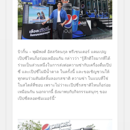
บิวกิ้น – พุฒิพงศ์ อัสสรัตนกุล พรีเซนเตอร์ แคมเปญ
เป๊ปซี่ไหนก็อร่อยเหมื
อนกัน
กล่าวว่า “รู้สึกดีใจมากที่ได้
ร่วมเป็นส่
วนหนึ่งในการส่งต่อความซ่ากั
บเครื่องดื่มเป๊ป
ซี่ และเป๊ปซี่ไม่มีน้ำตาล ในครั้งนี้ และขอเชิญชวนให้
ทุกคนร่วมสัมผั
สลิ้มลองรสชาติ ความซ่า ในแบบที่ใช่
ในสไตล์ที่ชอบ เพราะไม่ว่าจะเป๊ปซี่รสชาติ
ไหนก็อร่อย
เหมือนกัน นอกจากนี้ ยังมาพบกับกิจกรรมสนุกๆ ของ
เป๊ปซี่ตลอดซัมเมอร์นี้
”