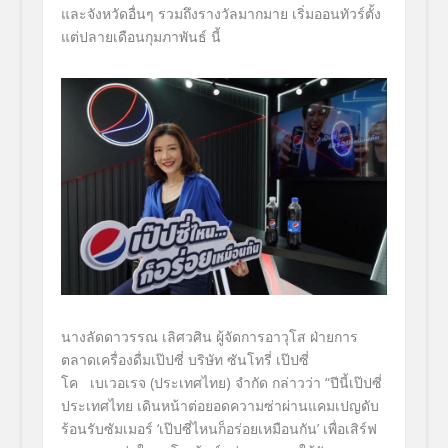
และจังหวัดอื่นๆ รวมถึงรางวัลมากมาย เริ่มออนทัวร์ตั้ง
แต่ปลายเดื
อนกุมภาพันธ์ นี้
นางลัดดาวรรณ เลิศวศิน ผู้จัดการอาวุโส ฝ่ายการ
ตลาดเครื่องดื่มเป๊ปซี่ บริษัท ซันโทรี่ เป๊ปซี่
โค
เบเวอเรจ (ประเทศไทย) จำกัด
กล่าวว่า “ปีนี้เป๊ปซี่
ประเทศไทย เดินหน้าต่อยอดความซ่าผ่
านแคมเปญดับ
ร้อนรับซัมเมอร์
‘
เป๊ปซี่ไหนก็อร่อยเหมือนกัน
’
เพื่อเสิร์ฟ