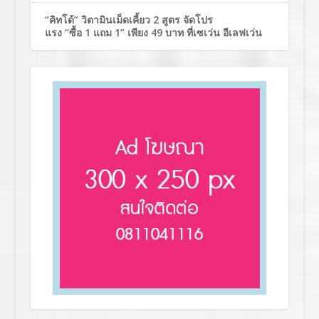
“คิทโด้” วิตามินเม็ดเคี้ยว 2 สูตร จัดโปร
แรง “ซื้อ 1 แถม 1” เพียง 49 บาท ที่เซเว่น อีเลฟเว่น