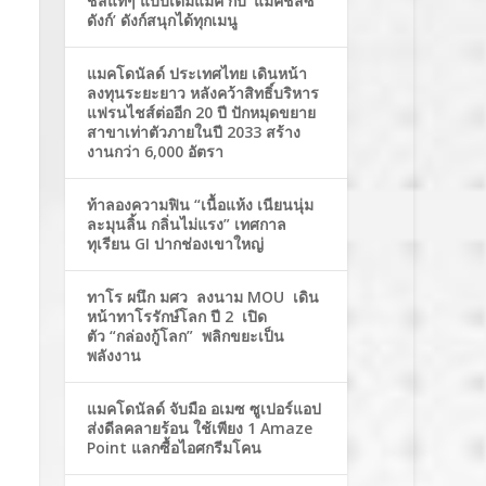
ชีสแท้ๆ แบบเต็มแมค กับ ‘แมคชีสซี่
ดังก์’ ดังก์สนุกได้ทุกเมนู
แมคโดนัลด์ ประเทศไทย เดินหน้า
ลงทุนระยะยาว หลังคว้าสิทธิ์บริหาร
แฟรนไชส์ต่ออีก 20 ปี ปักหมุดขยาย
สาขาเท่าตัวภายในปี 2033 สร้าง
งานกว่า 6,000 อัตรา
ท้าลองความฟิน “เนื้อแห้ง เนียนนุ่ม
ละมุนลิ้น กลิ่นไม่แรง” เทศกาล
ทุเรียน GI ปากช่องเขาใหญ่
ทาโร ผนึก มศว ลงนาม MOU เดิน
หน้าทาโรรักษ์โลก ปี 2 เปิด
ตัว “กล่องกู้โลก” พลิกขยะเป็น
พลังงาน
แมคโดนัลด์ จับมือ อเมซ ซูเปอร์แอป
ส่งดีลคลายร้อน ใช้เพียง 1 Amaze
Point แลกซื้อไอศกรีมโคน