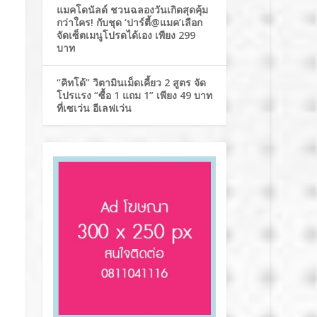
แมคโดนัลด์ ชวนฉลองวันเกิดสุดคุ้ม
กว่าใคร! กับชุด ‘ปาร์ตี้@แมค’เลือก
จัดเซ็ตเมนูโปรดได้เอง เพียง 299
บาท
“คิทโด้” วิตามินเม็ดเคี้ยว 2 สูตร จัด
โปรแรง “ซื้อ 1 แถม 1” เพียง 49 บาท
ที่เซเว่น อีเลฟเว่น