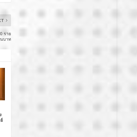
XT
80 ราย
้านบาท
ะ
ง
ย์