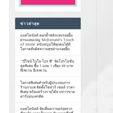
ข่าวล่าสุด
แมคโดนัลด์ ตอกย้ำพลังแห่งรอยยิ้ม
ผ่านแคมเปญ ‘McDonald’s Touch
of Smile’ สนับสนุนให้ทุกคนได้มี
โอกาสสัมผัสความสุขผ่านรอยยิ้ม
“บีไชน์ ไบโอ โปร ซี” จัดโปรโมชั่น
สุดพิเศษ ซื้อ 1 แถม 1 เพียง 49 บาท
ที่เซเว่น อีเลฟเว่น
โอกาสพิเศษสำหรับผู้ประกอบการ
ร้านกาแฟ ติดตั้งโซล่าร์ เซลล์ ราคา
พิเศษ พร้อมสร้างรายได้จากการขาย
คาร์บอนเครดิต
แมคโดนัลด์ จัดเต็มความอร่อยจาก