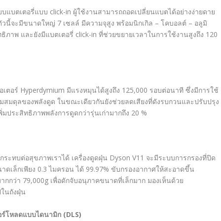
บบแบตเตอรี่แบบ
click-in
ผู้ใช้งานสามารถถอดเปลี่ยนแบตได้อย่างง่ายดาย
ัวนี้จะ
มีขนาดใหญ่
7
เซลล์ มีความจุสูง พร้อมนิกเกิล – โคบอลต์ – อลูมิ
ทธิภาพ
และยังมีแบตเตอรี่
click-in
ที่ช่วยขยายเวลาในการใช้งานสูงถึง 120
อเตอร์
Hyperdymium
มีแรงหมุนได้สูงถึง 125,000 รอบต่อนาที ซึ่งมีการใช้
ามสมดุลของพลังดูด ในขณะเดียวกันยังช่วยลดเสียงที่ดังรบกวนและปรับปรุง
ะเพิ่มประสิทธิภาพพลังการดูดกว่ารุ่นเก่ามากถึง 20
%
กระทบต่อสุขภาพเราได้ เครื่องดูดฝุ่น
Dyson V11
จะมีระบบการกรองที่ปิด
นาดเล็กเพียง 0.3 ไมครอน
ได้ 99.97% ขับกรองอากาศให้สะอาดขึ้น
มากกว่า
79,000g
เพื่อดักจับอนุภาคขนาดที่เล็กมาก มองเห็นด้วย
ในถังฝุ่น
อร์โหลดแบบไดนามิก
(DLS)