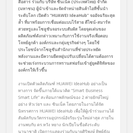
สื่อสาร ร่วมกับ บริษัท
ซินเน็ค (ประเทศไทย)
จำกัด
(มหาชน) ผู้นำเข้าและจัดจำหน่ายสินค้า
ไอที
ชั้นนำ
ระดับโลก เปิดตัว
“
HUAWEI IdeaHub”
จออัจฉริยะสุด
ล้ำ ที่มาพร้อมการเชื่อมต่อแบบไร้สาย ดีไซน์-สมาร์ท
สวยหรูและโซลูชันจอระบบสัมผัส โดยจุดเด่นของ
ผลิตภัณฑ์ดังกล่าวเหมาะกับการใช้งานจริงเพื่อตอบ
โจทย์ลูกค้า องค์กรและกลุ่มธุรกิจ
ต่างๆ โดยใช้
ประโยชน์จากโซลูชันสำนักงานที่ช่วยประหยัด
พลังงานและมีความยืดหยุ่นปรับเปลี่ยนได้ตามต้องการ
จะช่วยเร่งกระบวนการ
ทรานสฟอร์มเข้าสู่ยุคดิจิทัลของ
องค์กรให้เร็วขึ้น
งานเปิดตัวผลิตภัณฑ์ HUAWEI IdeaHub อย่างเป็น
ทางการ จัดขึ้นภายใต้แนวคิด “Smart Business
Smart Life”
สะท้อนภาพลักษณ์ของ
2
ค่ายยักษ์ใหญ่
อย่าง หัวเว่ยฯ และ ซินเน็ค โดยภายในงานได้จัด
นิทรรศการ
HUAWEI IdeaHub
เพื่อให้ผู้เข้าร่วมงานได้
สัมผัสกับนวัตกรรมอุปกรณ์อัจริยะรุ่นใหม่ล่าสุด
ภายใน
งานพบกับ ดร.หวัง หยาง
นักเปียโนชื่อดังระดับ
นานาชาติ เปิดการแสดงร่วมกับนายศิริพงษ์ ทิพย์ธัญ