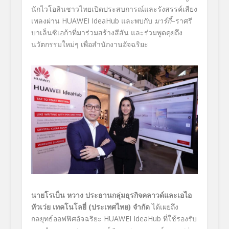
นักไวโอลินชาวไทยเปิดประสบ
การณ์และ
รังสรรค์เสียง
เพลงผ่าน HUAWEI IdeaHub
และพบกับ
มาร์กี้
–
ราศรี
บาเล็นซิเอก้าที่มา
ร่วมสร้างสีสัน และร่วมพูดคุยถึง
นวัตกรรมใหม่ๆ เพื่อสำนักงานอัจฉริยะ
นายโรเบ็น หวาง
ประธานกลุ่มธุรกิจคลาวด์และเอไอ
หัวเว่ย เทคโนโลยี่
(
ประเทศไทย
)
จำกัด
ได้เผยถึง
กลยุทธ์ออฟฟิศอัจฉริยะ HUAWEI IdeaHub
ที่ใช้รองรับ