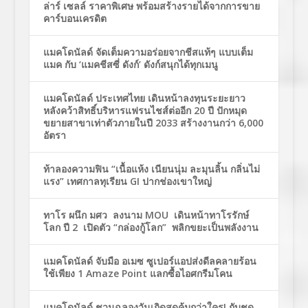
ล่าร์ เซลล์ ราคาพิเศษ พร้อมสร้างรายได้จากการขาย
คาร์บอนเครดิต
แมคโดนัลด์ จัดเต็มความอร่อยจากชีสแท้ๆ แบบเต็ม
แมค กับ ‘แมคชีสซี่ ดังก์’ ดังก์สนุกได้ทุกเมนู
แมคโดนัลด์ ประเทศไทย เดินหน้าลงทุนระยะยาว
หลังคว้าสิทธิ์บริหารแฟรนไชส์ต่ออีก 20 ปี ปักหมุด
ขยายสาขาเท่าตัวภายในปี 2033 สร้างงานกว่า 6,000
อัตรา
ท้าลองความฟิน “เนื้อแห้ง เนียนนุ่ม ละมุนลิ้น กลิ่นไม่
แรง” เทศกาลทุเรียน GI ปากช่องเขาใหญ่
ทาโร ผนึก มศว ลงนาม MOU เดินหน้าทาโรรักษ์
โลก ปี 2 เปิดตัว “กล่องกู้โลก” พลิกขยะเป็นพลังงาน
แมคโดนัลด์ จับมือ อเมซ ซูเปอร์แอปส่งดีลคลายร้อน
ใช้เพียง 1 Amaze Point แลกซื้อไอศกรีมโคน
แมคโดนัลด์ ชวนฉลองวันเกิดสุดคุ้มกว่าใคร! กับชุด