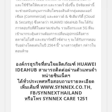
และใช้ชีวิตให้สะดวก และรวดเร็วยิ่งขึ้น ปัจจัยเหล่านี้
จะช่วยสนับสนุนการเติบโตของสินค้ากลุ่มคอมเมอร์
เชียล (Commercial)​
และคลาวด์
&
ซิเคียวริตี้ (
Cloud
& Security)
ซึ่งคาดว่า
HUAWEI IdeaHub ก็จะได้รับ
การตอบรับที่ดีในตลาดเช่นกัน รวมถึงกระแส 5G
ที่จะ
เข้ามากระตุ้นความต้องการเปลี่ยนอุปกรณ์สื่อสาร
ตลาดไอโอที และสมาร์ทดีไวซ์ต่าง ๆ จะได้รับการตอบ
รับอย่างโดดเด่นในปี
2564
นี้” นางสาวสุธิดา กล่าวใน
ตอนท้าย
องค์กรธุรกิจที่สนใจผลิตภัณฑ์ HUAWEI
IDEAHUB สามารถติดต่อผ่านตัวแทนจำ
หน่ายซินเน็คฯ
ได้ทั่วประเทศหรือสอบถามรายละเอียด
เพิ่มเติมที่
WWW.SYNNEX.CO.TH
,
FB/SYNNEXTHAILAND
หรือโทร
SYNNEX CARE
1251