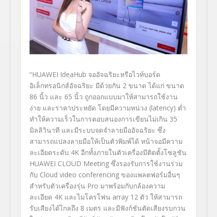
“HUAWEI IdeaHub
จออัจฉริยะหรือไวท์บอร์ด
อิเล็กทรอนิกส์อัจฉริยะ
มีด้วยกัน 2
ขนาด ได้แก่ ขนาด
86
นิ้ว และ
65
นิ้ว
ถูกออกแบบมาให้สามารถใช้งาน
ง่าย และราคาประหยัด โดยมีความหน่วง (latency
) ต่ำ
ทำให้ความเร็วในการตอบสนองการเขียนไม่เกิน
35
มิลลิวินาที และมี
ระบบจดจำลายมืออัจฉริยะ ซึ่ง
สามารถแปลงลายมือให้เป็นตัวพิมพ์ได้ หน้าจอมีความ
ละเอียดระดับ 4K
อีกทั้งภายในตัวเครื่องมีติดตั้งโซลูชัน
HUAWEI CLOUD Meeting
ซึ่งรองรับการใช้งานร่วม
กับ
Cloud video conferencing
ของแพลตฟอร์มอื่นๆ
สำหรับตัวเครื่องรุ่น Pro
มาพร้อมกับกล้องความ
ละเอียด
4K
และไมโครโฟน
array 12
ตัว ให้สามารถ
รับเสียงได้ไกลถึง
8
เมตร และมีฟังก์ชันตัดเสียงรบกวน