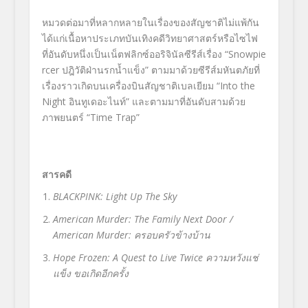
หมวดต่อมาที่หลากหลายในเรื่
องของสัญชาติไม่แพ้กัน
ได้แก่เนื้
อหาประเภทบันเทิงคดีวิทยาศาสตร์
หรือไซไฟ
ที่อันดับหนึ่งเป็นเน็ตฟลิกซ์
ออริจินัลซีรีส์เรื่อง
“
Snowpie
rcer
ปฎิวัติฝ่านรกน้ำแข็ง”
ตาม
มาด้วยซีรีส์มหันตภัยที่
เรื่
องราวเกิดบนเครื่องบินสัญชาติ
เบลเยียม
“
Into the
Night
อินทูเดอะไนท์”
และตามมาที่อันดับสามด้
วย
ภาพยนตร์
“
Time Trap”
สารคดี
BLACKPINK: Light Up The Sky
American Murder: The Family Next Door /
American Murder:
ครอบครัวข้างบ้าน
Hope Frozen: A Quest to Live Twice
ความหวังแช่
แข็ง ขอเกิดอีกครั้ง