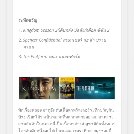
ระทึกขวัญ
Kingdom Season 2
ผีดิบคลั่ง บัลลังก์เดือด ซีซัน
2
Spencer Confidential
สเปนเซอร์ ลุย ล่า ปราบ
ทรชน
The Platform
เดอะ แพลตฟอร์ม
พักเรื่องหลอนมาดูอันดับเนื้
อหาทริลเลอร์ระทึกขวัญกัน
บ้าง เรียกได้ว่าเป็นหมวดที่
หลากหลายอย่างมากเพราะ
สามอันดั
บในหมวดนี้เป็นเนื้อหาต่างสั
ญชาติกันทั้งหมด
โดยอันดับหนึ่งตกไปเป็
นของความระทึกจากฝูงซอมบี้