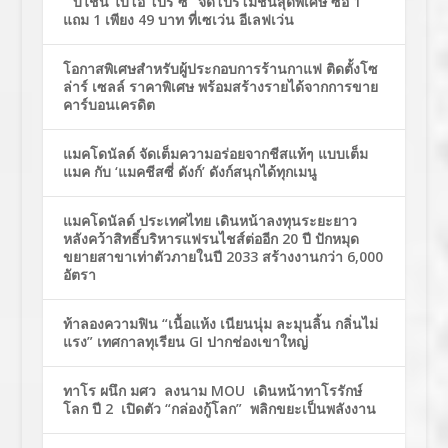
“บีไชน์ ไบโอ โปร ซี” จัดโปรโมชั่นสุดพิเศษ ซื้อ 1
แถม 1 เพียง 49 บาท ที่เซเว่น อีเลฟเว่น
โอกาสพิเศษสำหรับผู้ประกอบการร้านกาแฟ ติดตั้งโซ
ล่าร์ เซลล์ ราคาพิเศษ พร้อมสร้างรายได้จากการขาย
คาร์บอนเครดิต
แมคโดนัลด์ จัดเต็มความอร่อยจากชีสแท้ๆ แบบเต็ม
แมค กับ ‘แมคชีสซี่ ดังก์’ ดังก์สนุกได้ทุกเมนู
แมคโดนัลด์ ประเทศไทย เดินหน้าลงทุนระยะยาว
หลังคว้าสิทธิ์บริหารแฟรนไชส์ต่ออีก 20 ปี ปักหมุด
ขยายสาขาเท่าตัวภายในปี 2033 สร้างงานกว่า 6,000
อัตรา
ท้าลองความฟิน “เนื้อแห้ง เนียนนุ่ม ละมุนลิ้น กลิ่นไม่
แรง” เทศกาลทุเรียน GI ปากช่องเขาใหญ่
ทาโร ผนึก มศว ลงนาม MOU เดินหน้าทาโรรักษ์
โลก ปี 2 เปิดตัว “กล่องกู้โลก” พลิกขยะเป็นพลังงาน