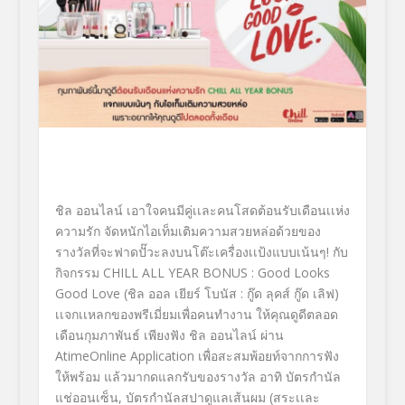
ชิล ออนไลน์
เอาใจคนมีคู่เเละคนโสดต้อนรั
บเดือนเเห่ง
ความรัก จัดหนักไอเท็มเติมความสวยหล่อด้
วยของ
รางวัลที่จะฟาดปั๊
วะลงบนโต๊ะเครื่องเเป้งแบบเน้
นๆ! กับ
กิจกรรม
CHILL ALL YEAR BONUS : Good Looks
Good Love
(ชิล ออล เยียร์ โบนัส
:
กู๊ด ลุคส์ กู๊ด เลิฟ)
เเจกเเหลกของพรีเมี่ยมเพื่
อคนทำงาน ให้คุณดูดีตลอด
เดือนกุมภาพันธ์ เพียงฟัง
ชิล ออนไลน์
ผ่าน
AtimeOnline
Application
เพื่อสะสมพ้อยท์จากการฟัง
ให้พร้
อม แล้วมากดแลกรับของรางวัล อาทิ บัตรกำนัล
แช่ออนเซ็น
,
บัตรกำนัลสปาดูแลเส้นผม (สระเเละ