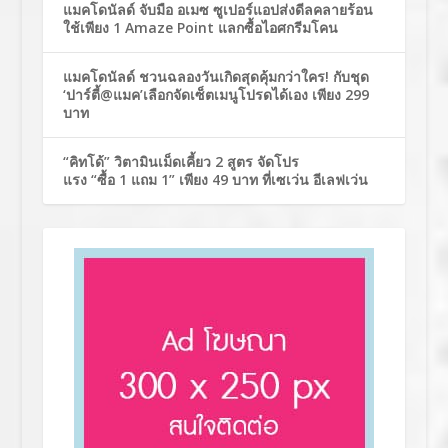
แมคโดนัลด์ จับมือ อเมซ ซูเปอร์แอปส่งดีลคลายร้อน
ใช้เพียง 1 Amaze Point แลกซื้อไอศกรีมโคน
แมคโดนัลด์ ชวนฉลองวันเกิดสุดคุ้มกว่าใคร! กับชุด
‘ปาร์ตี้@แมค’เลือกจัดเซ็ตเมนูโปรดได้เอง เพียง 299
บาท
“คิทโด้” วิตามินเม็ดเคี้ยว 2 สูตร จัดโปร
แรง “ซื้อ 1 แถม 1” เพียง 49 บาท ที่เซเว่น อีเลฟเว่น