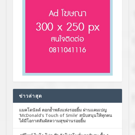
ข่าวล่าสุด
แมคโดนัลด์ ตอกย้ำพลังแห่งรอยยิ้ม ผ่านแคมเปญ
‘McDonald’s Touch of Smile’ สนับสนุนให้ทุกคน
ได้มีโอกาสสัมผัสความสุขผ่านรอยยิ้ม