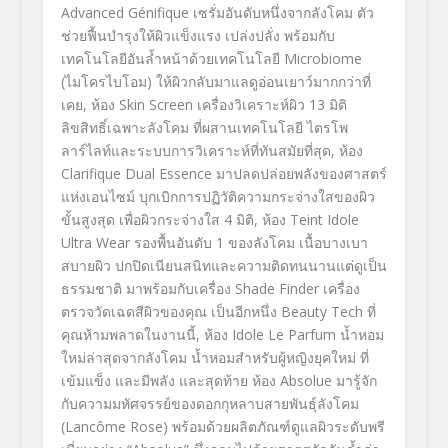
Advanced Génifique เซรั่มอันดับหนึ่งจากลังโคม ตัว
ช่วยฟื้นบำรุงให้ผิวแข็งแรง เปล่งปลั่ง พร้อมกับ
เทคโนโลยีอันล้ำหน้าด้วยเทคโนโลยี Microbiome
(ไมโครไบโอม) ให้ผิวกลับมาแลดูอ่อนเยาว์มากกว่าที่
เคย, ห้อง Skin Screen เครื่องวิเคราะห์ผิว 13 มิติ
ลิขสิทธิ์เฉพาะลังโคม ที่ผสานเทคโนโลยี ไตรโพ
ลาร์ไลท์และระบบการวิเคราะห์ที่ทันสมัยที่สุด, ห้อง
Clarifique Dual Essence มาปลดปล่อยพลังของศาสตร์
แห่งเอนไซม์ บุกเบิกการปฏิวัติความกระจ่างใสของผิว
ขั้นสูงสุด เพื่อผิวกระจ่างใส 4 มิติ, ห้อง Teint Idole
Ultra Wear รองพื้นอันดับ 1 ของลังโคม เนื้อบางเบา
สบายผิว ปกปิดเนียนสนิทและความติดทนนานแต่ดูเป็น
ธรรมชาติ มาพร้อมกับเครื่อง Shade Finder เครื่อง
ตรวจวัดเฉดสีผิวของคุณ เป็นอีกหนึ่ง Beauty Tech ที่
คุณห้ามพลาดในงานนี้, ห้อง Idole Le Parfum น้ำหอม
ใหม่ล่าสุดจากลังโคม น้ำหอมสำหรับผู้หญิงยุคใหม่ ที่
เข้มแข็ง และมีพลัง และสุดท้าย ห้อง Absolue มารู้จัก
กับความมหัศจรรย์ของดอกกุหลาบสายพันธุ์ลังโคม
(Lancôme Rose) พร้อมด้วยผลิตภัณฑ์ดูแลผิวระดับพรี