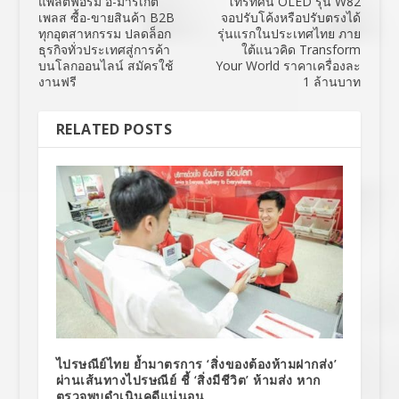
แพลตฟอร์ม อี-มาร์เก็ต
โทรทัศน์ OLED รุ่น W82
เพลส ซื้อ-ขายสินค้า B2B
จอปรับโค้งหรือปรับตรงได้
ทุกอุตสาหกรรม ปลดล็อก
รุ่นแรกในประเทศไทย ภาย
ธุรกิจทั่วประเทศสู่การค้า
ใต้แนวคิด Transform
บนโลกออนไลน์ สมัครใช้
Your World ราคาเครื่องละ
งานฟรี
1 ล้านบาท
RELATED POSTS
ไปรษณีย์ไทย ย้ำมาตรการ ‘สิ่งของต้องห้ามฝากส่ง’
ผ่านเส้นทางไปรษณีย์ ชี้ ‘สิ่งมีชีวิต’ ห้ามส่ง หาก
ตรวจพบดำเนินคดีแน่นอน