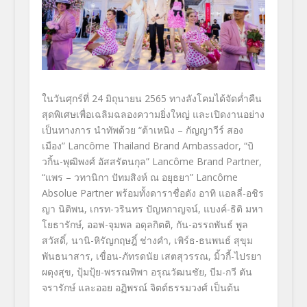
ในวันศุกร์ที่ 24 มิถุนายน 2565 ทางลังโคมได้จัดค่ำคืน
สุดพิเศษเพื่อเฉลิมฉลองความยิ่งใหญ่ และเปิดงานอย่าง
เป็นทางการ นำทัพด้วย “ต้าเหนิง – กัญญาวีร์ สอง
เมือง” Lancôme Thailand Brand Ambassador, “บิ
วกิ้น-พุฒิพงศ์ อัสสรัตนกุล” Lancôme Brand Partner,
“แพร – วทานิกา ปัทมสิงห์ ณ อยุธยา” Lancôme
Absolue Partner พร้อมทั้งดาราชื่อดัง อาทิ แอลลี่-อชิร
ญา นิติพน, เกรท-วรินทร ปัญหกาญจน์, แบงค์-ธิติ มหา
โยธารักษ์, ออฟ-จุมพล อดุลกิตติ, กัน-อรรถพันธ์ พูล
สวัสดิ์, นานิ-หิรัญกฤษฎิ์ ช่างคำ, เพิร์ธ-ธนพนธ์ สุขุม
พันธนาสาร, เขื่อน-ภัทรดนัย เสตสุวรรณ, มิ้วกี้-ไปรยา
ผดุงสุข, ปุ้มปุ้ย-พรรณทิพา อรุณวัฒนชัย, บีม-กวี ตัน
จรารักษ์ และออย อฏิพรณ์ จิตต์ธรรมวงศ์ เป็นต้น