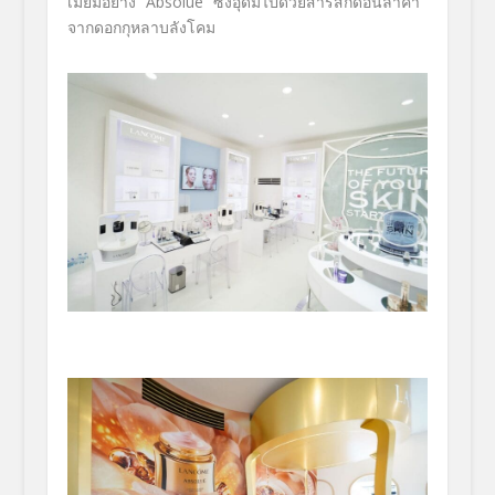
เมี่ยมอย่าง “Absolue” ซึ่งอุดมไปด้วยสารสกัดอันล้ำค่า
จากดอกกุหลาบลังโคม