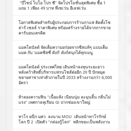
“บีไชน์ ไบโอ โปร ซี” จัดโปรโมชั่นสุดพิเศษ ซื้อ 1
แถม 1 เพียง 49 บาท ที่เซเว่น อีเลฟเว่น
โอกาสพิเศษสำหรับผู้ประกอบการร้านกาแฟ ติดตั้งโซ
ล่าร์ เซลล์ ราคาพิเศษ พร้อมสร้างรายได้จากการขาย
คาร์บอนเครดิต
แมคโดนัลด์ จัดเต็มความอร่อยจากชีสแท้ๆ แบบเต็ม
แมค กับ ‘แมคชีสซี่ ดังก์’ ดังก์สนุกได้ทุกเมนู
แมคโดนัลด์ ประเทศไทย เดินหน้าลงทุนระยะยาว
หลังคว้าสิทธิ์บริหารแฟรนไชส์ต่ออีก 20 ปี ปักหมุด
ขยายสาขาเท่าตัวภายในปี 2033 สร้างงานกว่า 6,000
อัตรา
ท้าลองความฟิน “เนื้อแห้ง เนียนนุ่ม ละมุนลิ้น กลิ่นไม่
แรง” เทศกาลทุเรียน GI ปากช่องเขาใหญ่
ทาโร ผนึก มศว ลงนาม MOU เดินหน้าทาโรรักษ์
โลก ปี 2 เปิดตัว “กล่องกู้โลก” พลิกขยะเป็นพลังงาน