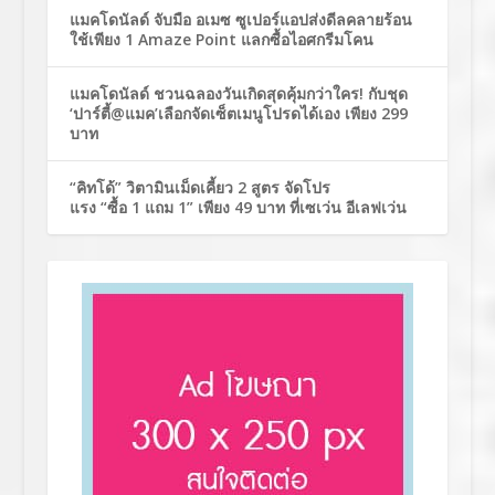
แมคโดนัลด์ จับมือ อเมซ ซูเปอร์แอปส่งดีลคลายร้อน
ใช้เพียง 1 Amaze Point แลกซื้อไอศกรีมโคน
แมคโดนัลด์ ชวนฉลองวันเกิดสุดคุ้มกว่าใคร! กับชุด
‘ปาร์ตี้@แมค’เลือกจัดเซ็ตเมนูโปรดได้เอง เพียง 299
บาท
“คิทโด้” วิตามินเม็ดเคี้ยว 2 สูตร จัดโปร
แรง “ซื้อ 1 แถม 1” เพียง 49 บาท ที่เซเว่น อีเลฟเว่น