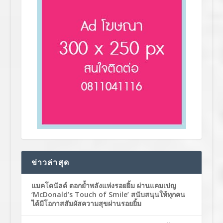
ข่าวล่าสุด
แมคโดนัลด์ ตอกย้ำพลังแห่งรอยยิ้ม ผ่านแคมเปญ
‘McDonald’s Touch of Smile’ สนับสนุนให้ทุกคน
ได้มีโอกาสสัมผัสความสุขผ่านรอยยิ้ม