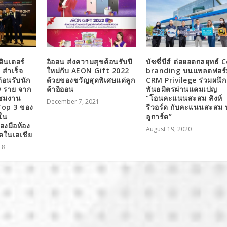
อินเตอร์
อิออน ส่งความสุขต้อนรับปี
บัซซี่บีส์ ต่อยอดกลยุทธ์ 
 สำเร็จ
ใหม่กับ AEON Gift 2022
branding บนแพลตฟอร์
้อนรับนัก
ด้วยของขวัญสุดพิเศษแด่ลูก
CRM Privilege ร่วมผนึก
9 ราย จาก
ค้าอิออน
พันธมิตรผ่านแคมเปญ
มชมงาน
“โอนคะแนนสะสม สิงห์
December 7, 2021
่ Top 3 ของ
รีวอร์ด กับคะแนนสะสม 
ใน
ลูการ์ด”
องมือห้อง
August 19, 2020
สุดในเอเชีย
18