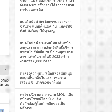
ร้านกาแฟ ติดตั้งโซล่าร์ เซลล์ ราคา
พิเศษ พร้อมสร้างรายได้จากการขาย
คาร์บอนเครดิต
แมคโดนัลด์ จัดเต็มความอร่อยจาก
ชีสแท้ๆ แบบเต็มแมค กับ ‘แมคชีสซี่
ดังก์’ ดังก์สนุกได้ทุกเมนู
แมคโดนัลด์ ประเทศไทย เดินหน้า
ลงทุนระยะยาว หลังคว้าสิทธิ์บริหาร
แฟรนไชส์ต่ออีก 20 ปี ปักหมุดขยาย
สาขาเท่าตัวภายในปี 2033 สร้าง
งานกว่า 6,000 อัตรา
XT
ท้าลองความฟิน “เนื้อแห้ง เนียนนุ่ม
ละมุนลิ้น กลิ่นไม่แรง” เทศกาล
ี 2562
ทุเรียน GI ปากช่องเขาใหญ่
ปซิฟิก
ทาโร ผนึก มศว ลงนาม MOU เดิน
หน้าทาโรรักษ์โลก ปี 2 เปิด
ตัว “กล่องกู้โลก” พลิกขยะเป็น
พลังงาน