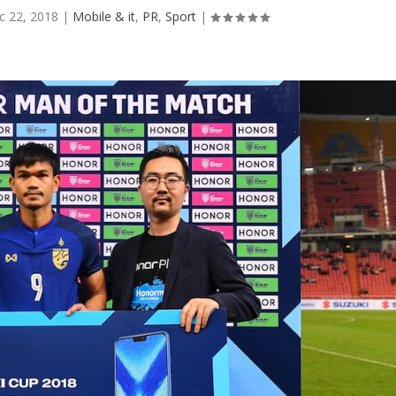
c 22, 2018
|
Mobile & it
,
PR
,
Sport
|