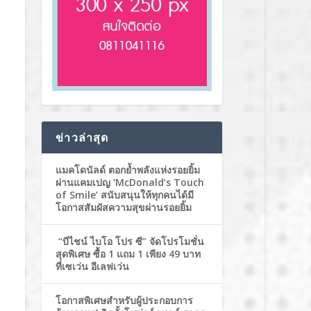
ข่าวล่าสุด
แมคโดนัลด์ ตอกย้ำพลังแห่งรอยยิ้ม
ผ่านแคมเปญ ‘McDonald’s Touch
of Smile’ สนับสนุนให้ทุกคนได้มี
โอกาสสัมผัสความสุขผ่านรอยยิ้ม
“บีไชน์ ไบโอ โปร ซี” จัดโปรโมชั่น
สุดพิเศษ ซื้อ 1 แถม 1 เพียง 49 บาท
ที่เซเว่น อีเลฟเว่น
โอกาสพิเศษสำหรับผู้ประกอบการ