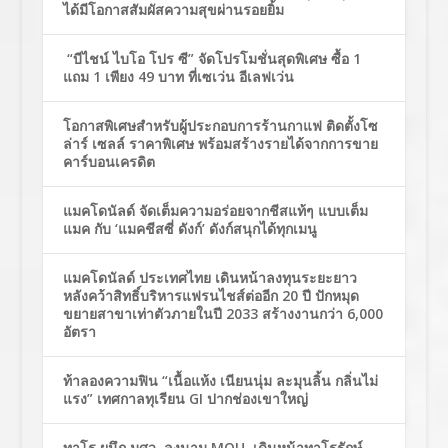
ได้มีโอกาสสัมผัสความสุขผ่านรอยยิ้ม
“บีไชน์ ไบโอ โปร ซี” จัดโปรโมชั่นสุดพิเศษ ซื้อ 1
แถม 1 เพียง 49 บาท ที่เซเว่น อีเลฟเว่น
โอกาสพิเศษสำหรับผู้ประกอบการร้านกาแฟ ติดตั้งโซ
ล่าร์ เซลล์ ราคาพิเศษ พร้อมสร้างรายได้จากการขาย
คาร์บอนเครดิต
แมคโดนัลด์ จัดเต็มความอร่อยจากชีสแท้ๆ แบบเต็ม
แมค กับ ‘แมคชีสซี่ ดังก์’ ดังก์สนุกได้ทุกเมนู
แมคโดนัลด์ ประเทศไทย เดินหน้าลงทุนระยะยาว
หลังคว้าสิทธิ์บริหารแฟรนไชส์ต่ออีก 20 ปี ปักหมุด
ขยายสาขาเท่าตัวภายในปี 2033 สร้างงานกว่า 6,000
อัตรา
ท้าลองความฟิน “เนื้อแห้ง เนียนนุ่ม ละมุนลิ้น กลิ่นไม่
แรง” เทศกาลทุเรียน GI ปากช่องเขาใหญ่
ทาโร ผนึก มศว ลงนาม MOU เดินหน้าทาโรรักษ์