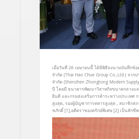
เมื่อวันที่ 26 เมษายนนี้ ได้มีพิธีลงนามบันทึก
จำกัด (Thai Hao Chue Group Co.,Ltd.) จากปร
จำกัด (Shenzhen Zhongtong Modern Suppl
ปี โดยมี ธนาคารพัฒนาวิสาหกิจขนาดกลางแล
ยินดี และกรมส่งเสริมการค้าระหว่างประเทศ 
สูงสุด, รองผู้บัญชาการทหารสูงสุด , สมาชิกส
ชภักดิ์ [1],อดีตราชองครักษ์พิเศษ [2] เป็นสักขี