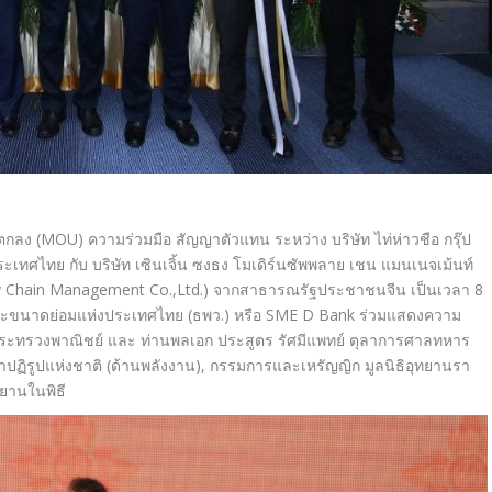
ข้อตกลง (MOU) ความร่วมมือ สัญญาตัวแทน ระหว่าง บริษัท ไท่ห่าวชือ กรุ๊ป
ะเทศไทย กับ บริษัท เซินเจิ้น ซงธง โมเดิร์นซัพพลาย เชน แมนเนจเม้นท์
y Chain Management Co.,Ltd.) จากสาธารณรัฐประชาชนจีน เป็นเวลา 8
ะขนาดย่อมแห่งประเทศไทย (ธพว.) หรือ SME D Bank ร่วมแสดงความ
กระทรวงพาณิชย์ และ ท่านพลเอก ประสูตร รัศมีแพทย์ ตุลาการศาลทหาร
ภาปฏิรูปแห่งชาติ (ด้านพลังงาน), กรรมการและเหรัญญิก มูลนิธิอุทยานรา
พยานในพิธี