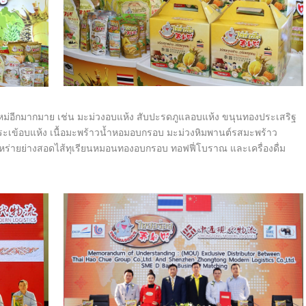
ใหม่อีกมากมาย เช่น มะม่วงอบแห้ง สับปะรดภูแลอบแห้ง ขนุนทองประเสริฐ
จระเข้อบแห้ง เนื้อมะพร้าวน้ำหอมอบกรอบ มะม่วงหิมพานต์รสมะพร้าว
สาหร่ายย่างสอดไส้ทุเรียนหมอนทองอบกรอบ ทอฟฟี่โบราณ และเครื่องดื่ม