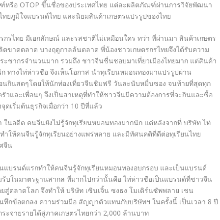
ัณฑ์หรือ OTOP ขึ้นชื่อของประเทศไทย แต่ละผลิตภัณฑ์ผ่านการวิจัยพัฒนา
ไทยภูมิใจแบรนด์ไทย และนิยมสินค้าเกษตรแปรรูปของไทย
ษตรกรไทย มีเอกลักษณ์ และรสชาติไม่เหมือนใคร ทว่า ที่ผ่านมา สินค้าเกษตร
ตขาดตลาด บางฤดูกาลล้นตลาด พี่น้องชาวเกษตรกรไทยจึงได้รับความ
ระชากรจำนวนมาก รวมถึง ชาวจีนชื่นชอบมาเที่ยวเมืองไทยมาก แต่สินค้า
นัก ทางไท่ห่าวชือ จึงเห็นโอกาส นำทุเรียนหมอนทองมาแปรรูปผ่าน
นสดๆโดยให้นักท่องเที่ยวจีนชิมฟรี วันละนับหมื่นซอง จนท้ายที่สุดทุก
วและเพื่อนๆ จึงเป็นสาเหตุที่ทำให้ชาวจีนมีความต้องการที่จะกินและซื้อ
เริ่มต้นธุรกิจเมื่อกว่า 10 ปีที่แล้ว
ว่า ในอดีต คนจีนยังไม่รู้จักทุเรียนหมอนทองมากนัก แต่หลังจากที่ บริษัท ไท่
ให้คนจีนรู้จักทุเรียนอย่างแพร่หลาย และมีทัศนคติที่ดีต่อทุเรียนไทย
ศจีน
 ที่เป็นแบรนด์แรกทำให้คนจีนรู้จักทุเรียนหมอนทองอบกรอบ และเป็นแบรนด์
ับในมาตรฐานสากล ที่มากไปกว่านั้นคือ ไท่ห่าวชือเป็นแบรนด์ที่ชาวจีน
อร่อยสู่ตลาดโลก จึงทำให้ บริษัท เซินเจิ้น ซงธง โมเดิร์นซัพพลาย เชน
กข้อตกลง ความร่วมมือ สัญญาตัวแทนกับบริษัทฯ ในครั้งนี้ เป็นเวลา 8 ปี
น กระจายรายได้สู่ภาคเกษตรไทยกว่า 2,000 ล้านบาท