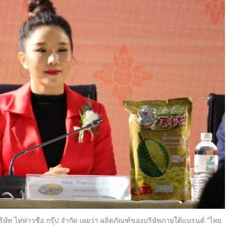
ษัท ไท่ห่าวชือ กรุ๊ป จำกัด เผยว่า ผลิตภัณฑ์ของบริษัทภายใต้แบรนด์ “ไทย