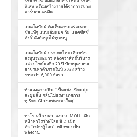
ร้านกาแฟ ติดตั้งโซล่าร์ เซลล์ ราคา
พิเศษ พร้อมสร้างรายได้จากการขาย
คาร์บอนเครดิต
แมคโดนัลด์ จัดเต็มความอร่อยจาก
ชีสแท้ๆ แบบเต็มแมค กับ ‘แมคชีสซี่
ดังก์’ ดังก์สนุกได้ทุกเมนู
แมคโดนัลด์ ประเทศไทย เดินหน้า
ลงทุนระยะยาว หลังคว้าสิทธิ์บริหาร
แฟรนไชส์ต่ออีก 20 ปี ปักหมุดขยาย
สาขาเท่าตัวภายในปี 2033 สร้าง
งานกว่า 6,000 อัตรา
ท้าลองความฟิน “เนื้อแห้ง เนียนนุ่ม
ละมุนลิ้น กลิ่นไม่แรง” เทศกาล
ทุเรียน GI ปากช่องเขาใหญ่
ทาโร ผนึก มศว ลงนาม MOU เดิน
หน้าทาโรรักษ์โลก ปี 2 เปิด
ตัว “กล่องกู้โลก” พลิกขยะเป็น
พลังงาน