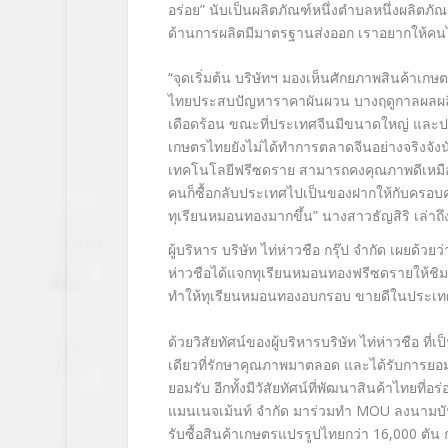
อร่อย” นับเป็นผลิตภัณฑ์หนึ่งตำบลหนึ่งผลิตภ
ด้านการผลิตมีมาตรฐานส่งออก เราอยากให้คน
“จุดเริ่มต้น บริษัทฯ มองเห็นศักยภาพสินค้าเก
ไทยประสบปัญหาราคาผันผวน บางฤดูกาลผลผลิ
เดือดร้อน ขณะที่ประเทศจีนมีขนาดใหญ่ และป
เกษตรไทยยังไม่ได้ทำการตลาดจีนอย่างจริงจัง
เทคโนโลยีฟรีซดราย สามารถคงคุณภาพดีเหมือนกิ
คนก็ซื้อกลับประเทศไปเป็นของฝากให้กับครอบครั
ทุเรียนหมอนทองมากขึ้น” นางสาวธัญสิริ เล่าถึงจุด
ผู้บริหาร บริษัท ไท่ห่าวชือ กรุ๊ป จำกัด เผยด้วย
ห่าวชือได้แจกทุเรียนหมอนทองฟรีซดรายให้ชิมทำ
ทำให้ทุเรียนหมอนทองอบกรอบ ขายดีในประเท
ด้วยวิสัยทัศน์ของผู้บริหารบริษัท ไท่ห่าวชือ
เดียวที่รักษาคุณภาพมาตลอด และได้รับการยอมร
ยอมรับ อีกทั้งมีวัสัยทัศน์ที่พัฒนาสินค้าไทยที่
แมนเนจเม้นท์ จำกัด มาร่วมทำ MOU ลงนามบันทึ
รับซื้อสินค้าเกษตรแปรรูปไทยกว่า 16,000 ตั