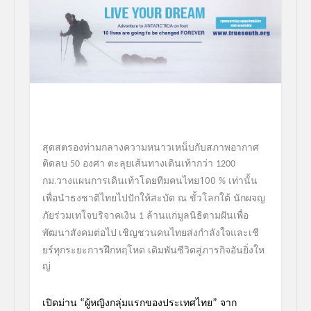
สุดสตรองท่ามกลางความหนาวเหน็
บกับสภาพอากาศ
ติดลบ
องศา ตะลุยเส้นทางเดินเท้ากว่า
50
1200
กม.วางแผนการเดินเท้าโดยทีมคนไท
ย100
เท่านั้น
%
เพื่อนำธงชาติไทยไปปักให้สะบัด
ณ ขั้วโลกใต้ นักผจญ
ภัยร่วมเทใจบริจาคเงิน
ล้านแก่มูลนิธิตามฝันเพื่อ
1
พัฒนา
สังคมต่อไป
เชิญชวนคนไทยส่งกำลังใจและเชี
ยร์ทุกระยะการฝึกหฤโหด เดิมพันชีวิตสู่ภารกิจอันยิ่งให
ญ่
เปิดม่าน
ผู้หญิงกลุ่มแรกของประเทศไทย
จาก
“
”