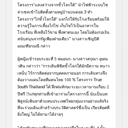
โครงการ”แสงสว่างจากขั้
วโลกใต้
นำไฟฟ้าระบบโซ
”
ล่าเซลเข้าไปติดตั้
งตามหมู่บ้านบนดอย
ทำ
3
โครงการ”ไก่ขั้วโลกใต้” แจกไก่ให้กับโรงเรียนพร้อมให้
คว
ามรู้ในการเลี้ยงไก่ไข่ เก็บไข่ไว้เป็นอาหารใน
โรงเรียน ที่เหลือไว้ขาย พึ่งพาตนเอง โดยไม่ต้องรอเงิน
สนับสนุนจากรัฐ
เพียงฝ่ายเดียว
นางสาวเชิญปิติ
”
มณเฑียรมณี กล่าว
ผู้หญิงเข้ารอบระยะที่
5
หมอนก- นางสาวสกุณา อุษณ
วศิน
กล่าวว่า
“การเดินพิชิตขั้วโลกใต้มักมีค
วาม หนาว
เหน็บ ไร้การติดต่อจากบุคคลภายนอก การเดินทางจึง
ต้องวางแผนโดยทีมค
นไทย
100
โครงการ
%
True
ได้
ฝึกฝนทักษะระยะเวลานานเกือบ 2
South Thailand
ปีฟรี
แก่ทุกท่านที่เข้ามาร่วมโคราง
การนี้
นับเป็นบท
!!
พิสูจน์เฟ้นหาตัวแทนป
ระเทศไทยกลุ่มแรกอย่างแท้จริง
ที่จะร่วมเดินเท้าสร้างประวัติศาสต
ร์ซึ่งเป็น เกียรติยศที่
ยิ่งใหญ่ ไม่ได้หามาได้ง่ายๆ
สำหรับตนเองที่ผ่านมาของการฝึก
ในระยะที่1-4 นั้น