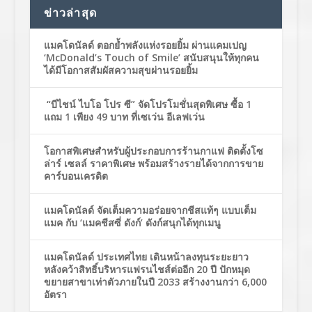
ข่าวล่าสุด
แมคโดนัลด์ ตอกย้ำพลังแห่งรอยยิ้ม ผ่านแคมเปญ
‘McDonald’s Touch of Smile’ สนับสนุนให้ทุกคน
ได้มีโอกาสสัมผัสความสุขผ่านรอยยิ้ม
“บีไชน์ ไบโอ โปร ซี” จัดโปรโมชั่นสุดพิเศษ ซื้อ 1
แถม 1 เพียง 49 บาท ที่เซเว่น อีเลฟเว่น
โอกาสพิเศษสำหรับผู้ประกอบการร้านกาแฟ ติดตั้งโซ
ล่าร์ เซลล์ ราคาพิเศษ พร้อมสร้างรายได้จากการขาย
คาร์บอนเครดิต
แมคโดนัลด์ จัดเต็มความอร่อยจากชีสแท้ๆ แบบเต็ม
แมค กับ ‘แมคชีสซี่ ดังก์’ ดังก์สนุกได้ทุกเมนู
แมคโดนัลด์ ประเทศไทย เดินหน้าลงทุนระยะยาว
หลังคว้าสิทธิ์บริหารแฟรนไชส์ต่ออีก 20 ปี ปักหมุด
ขยายสาขาเท่าตัวภายในปี 2033 สร้างงานกว่า 6,000
อัตรา