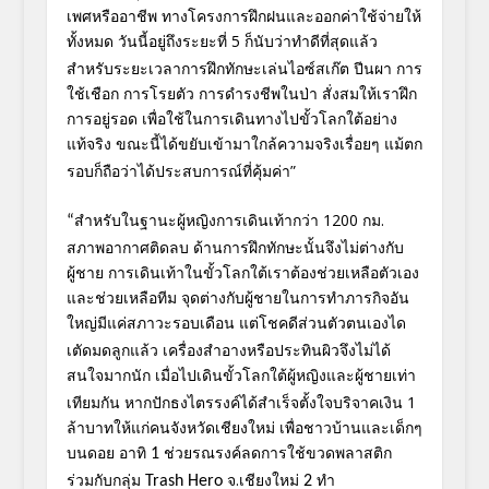
เพศหรืออาชีพ ทางโครงการฝึกฝนและออกค่าใช้จ่า
ยให้
ทั้งหมด วันนี้อยู่ถึงระยะที่
5 ก็นับว่าทำดีที่สุดแล้ว
สำหรับระ
ยะเวลาการฝึกทักษะเล่นไอซ์สเก๊ต ปีนผา การ
ใช้เชือก การโรยตัว การดำรงชีพในป่า สั่งสมให้เราฝึก
การอยู่รอด เพื่อใช้ในการเดินทางไปขั้วโลกใ
ต้อย่าง
แท้จริง
ขณะนี้ได้ขยับเข้ามาใกล้
ความจริงเรื่อยๆ
แม้ตก
รอบก็ถือว่าได้ประสบการณ์
ที่คุ้มค่า”
สำหรับในฐานะผู้หญิงการเดินเท้
ากว่า
1200 กม.
“
สภาพอากาศติดลบ ด้านการฝึกทักษะนั้นจึงไม่ต่
างกับ
ผู้ชาย การเดินเท้าในขั้วโลกใต้เราต้อง
ช่วยเหลือตัวเอง
และช่วยเหลือทีม จุดต่างกับผู้ชายในการทำภารกิ
จอัน
ใหญ่มีแค่สภาวะรอบเดือน
แต่โชคดีส่วนตัวตนเองได
เตัดมดลู
กแล้ว เครื่องสำอางหรือประทินผิวจึ
งไม่ได้
สนใจมากนัก
เมื่อไปเดินขั้วโลกใต้ผู้หญิงแล
ะผู้ชายเท่า
เทียมกัน หากปักธงไตรรงค์ได้สำเร็จตั้งใจ
บริจาคเงิน 1
ล้าบาทให้แก่คนจังหวัดเชียงใหม่ เพื่อชาวบ้านและเด็กๆ
บนดอย อาทิ
ช่วยรณรงค์ลดการใช้ขวดพลาสติก
1
ร่วมกับกลุ่ม
จ.เชียงใหม่
ทำ
Trash Hero
2