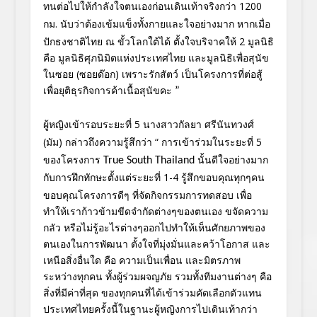
ทนต่
อไปให้กำลังใจตนเองก่อนเดินเท้
าจริงกว่า
1200
กม. นับว่าต้องเข้มแข็งทั้งกายและใจ
อย่างมาก
หากเมื่อ
ปักธงชาติไทย ณ ขั้วโลกใต้ได้ ตั้งใจบริจาคให้ 2 มูลนิธิ
คือ มูลนิธิศุภนิมิตแห่งประเทศไทย และมูลนิธิเพื่อสุนัข
ในซอย (ซอยด๊อก) เพราะรักสัตว์ เป็นโครงการที่ต่อสู้
เพื่อยุติ
ธุรกิจการค้าเนื้อสุนัขคะ
”
ผู้หญิงเข้ารอบระยะที่
5
นางสาวกัลยา ศรีนันทวงศ์
(มัม)
กล่าวถึงความรู้สึกว่า
“
การเข้าร่วมในระยะที่
5
ของโครงการ
นั้นดีใจอย่างมาก
True South Thailand
กับการฝึกทักษะ
ตั้งแต่ระยะที่
1-4 รู้สึกขอบคุณทุกๆคน
ขอบคุณโครงการดีๆ ที่จัดกิจกรรมการทดสอบ เพื่อ
ทำให้เราก้าวข้ามขีดจำกั
ดต่างๆของตนเอง ขจัดความ
กลัว หรือไม่รู้อะไรต่างๆออกไปทำให้เ
ห็นศักยภาพของ
ตนเองในการพัฒนา ตั้งใจที่มุ่งมั่นและคว้าโอกาส และ
เหนือสิ่งอื่นใด คือ ความเป็นเพื่อน และมิตรภาพ
ระหว่างทุกคน ทั้งผู้ร่วมผจญภัย รวมทั้งทีมงานต่างๆ คือ
สิ่งที่มีค่าที่สุด ของทุกคนที่ได้เข้าร่วมคัดเลือก
ตัวแทน
ประเทศไทยครั้งนี้
ในฐานะผู้หญิงการไปเดินเท้ากว่า