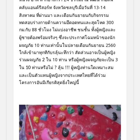
คลับแอนด์รีสอร์ท จังหวัดชลบุรีเมื่อวันที่
13-14
สิงหาคม ที่ผ่านมา และเดือนกันยายนกับกิจกรรม
ทดสอบ
ร่างกายด้านความอึดอดทนและสุดโห
ด 300
กม.กับ
88 ชั่วโมง ไม่แบ่งอาชีพ ชนชั้น ทั้งผู้หญิงและ
ผู้ชายต้องพร้อมจ
ริงๆ
ซึ่งจะประกาศโฉมหน้าของนัก
ผจญภั
ย 10 ท่านเท่านั้นในปลายเดือนกันยายน 2560
ใกล้เข้ามาทุกทีกับรลุ้นะทึกว่า สัดส่วนอาจเป็นผู้หญิง
ร่วมผจญภั
ย
ใน
10 ท่าน
หรือผู้หญิงผจญภัยจะเป็น 3
2
ใน
ท่านหรือไม่
ลุ้น
ผู้หญิงท่านใดเหมาะสม
10
?
!!!
และเป็นตัว
แทนผู้หญิงจากประเทศไทยที่ได้ร่
วม
โครงการอันมีเกียรติสุดยิ่งให
ญ่นี้