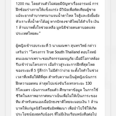
1200 กม. โดยส่วนตัวไม่ค่อยมีปัญหาเรื่อง
อารมณ์ การ
ฝึกซ้อมร่างกายให้แข็งแกร่ง มีวินัยเพื่อทัดเทียมผู้ชาย
แม้จะยากลำบากทรมานจนน้ำตาไหล ใจสู้และยังยิ้มยัง
หัวเราะทั้
งน้ำตาได้อยู่ หากปักธงชาติไทยได้สำเร็จ เงิน
1 ล้านบาทตั้งใจช่วยเหลือ มูลนิธิช่วยคนตาบอดแห่ง
ประเทศไท
ยคะ
”
ผู้หญิงเข้ารอบระยะที่
5 นางมณฑา
สุนทรวิทย์
กล่าว
เสริมว่า
โครงการ
ตอบโจทย์
“
True South Thailand
ตนเองมากเพราะชอบกิจกร
รมผจญภัย เมื่อมีโอกาสต้อง
รีบเข้าร่วมโคร
งการ เมื่อก้าวสู่ระยะการฝึกที่สุดโห
ด
ของระยะที่
5
รู้สึกว่า ไม่มีคำว่าง่าย จะตั้งใจทำในช่วง
เวลาที่เหลื
อให้ดีที่สุด
สำหรับความเป็นผู้หญิงเน้
นการ
ฝึกความอดทน ล่าสุดไปแข่งขันวิ่งเทรลระยะ
130
กิโลเมตร เน้นการเตรียมตัว ศึกษาหาข้อมูล ในการใช้
ชีวิ
ตในสภาพอากาศหนาวเย็นเพื่อไม่
ให้เป็นภาระของ
ทีม สำหรับตนเองเมื่อปักธงชาติไทยจะ
มอบเงิน
1 ล้าน
บาทให้แก่มูลนิธิไทยซัมมิ
ทพัฒนา เพื่อนำไปใช้ให้เกิด
ประโยชน์สูง
สุดกับน้องๆ ที่ไม่มีเงินเรียนหนังสือต่อไป