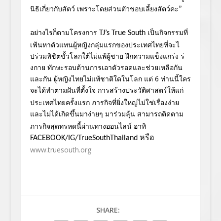
นิธิเกี่ย
วกับสัตว์ เพราะโดยส่วนตัวชอบเลี้ยงสัตว์ค
ะ
”
อย่างไรก็ตามโครงการ
เป็นกิจกรรมที่
TJ’s True South
เฟ้นหาตัวแทนผู้
หญิงกลุ่มแรกของประเทศไทยที่จะไ
ปร่วมพิชิตขั้วโลกใต้ไม่แพ้ผู้ช
าย ฝึกความแข็งแกร่ง ร่
งกาย ทักษะรอบด้านการเอาตัวรอดและช่ว
ยเหลือกัน
และกัน ผู้หญิงไทยไม่แพ้ชาติใดในโลก แต่ 6 ท่านนี้ใคร
จะได้ทำตามฝันที่ตั้ง
ใจ
การสร้างประวัติศาสตร์ให้แก่
ประ
เทศไทยครั้งแรก ภารกิจที่ยิ่งใหญ่ไม่ใช่เรื่
องง่าย
และไม่ได้เกิดขึ้นมาง่ายๆ มาร่วมลุ้น
สามารถติดตาม
ภารกิจสุดทรหดนี้ผ่
านทางออนไลน์ อาทิ
FACEBOOK/IG/TrueSouthThailand
หรือ
www.truesouth.org
SHARE: