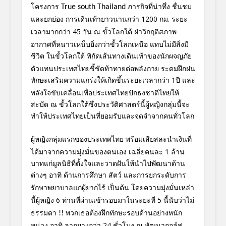
โครงการ
ภารกิจที่น่าทึ่ง ชื่นชม
True south Thailand
และยกย่อง
การเดินเท้ายาวนานกว่า
1200 กม. ระยะ
เวลามากกว่า
45
วัน ณ ขั้วโลกใต้ ฝ่าวิกฤติสภาพ
อากาศที่หนาวเหน็บ
ยิ่งกว่าขั้วโลกเหนือ แทบไม่มีสิ่งมี
ชีวิต ในขั้วโลกใต้
พิกัดเส้นทางเดินเท้าของนั
กผจญภัย
ตัวแทนประเทศไทยชี้ชัดท้
าทายต่อพลังกาย ระดมฝึกฝน
ทักษะเสริมความแกร่
งให้เกิดขึ้นระยะเวลากว่า
1ปี และ
พลังใจขับเคลื่อนเพื่อประเทศ
ไทยปักธงชาติไทยให้
สะบัด ณ ขั้วโลกใต้ซึ่งประวัติศาสตร์นี้
ผู้หญิงกลุ่มนี้จะ
ทำให้ประเทศไท
ยเป็นที่ยอมรับและจดจำจากคนทั่ว
โลก
ผู้หญิงกลุ่มแรกของประเทศไทย พร้อมเสียสละนำเงินที่
ได้มาจากค
วามมุ่งมั่นของตนเอง เฉลี่ยคนละ 1 ล้าน
บาทแก่มูลนิธิที่ตั้งใจและว
าดฝันให้นำไปพัฒนาด้าน
ต่างๆ อาทิ
ด้านการศึกษา สัตว์
และการยกระดับการ
รักษาพยาบาลแก่
ผู้ยากไร้ เป็นต้น
โดยความมุ่งมั่นเหล่า
นี้ผู้หญิง
6 ท่านที่ผ่านเข้ารอบมาในระยะที่ 5 นี้นับว่าไม่
ธรรมดา
พวกเธอต้องฝึกทักษะรอบด้านอย่าง
หนัก
!!
หน่วง อาทิ ลากยางกว่า
24 ชั่วโมง
ณ พัฒนากอล์ฟ