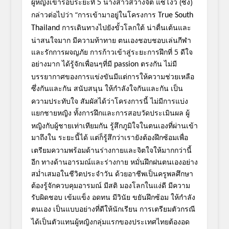
ผู้หญิงเข้ารอบระยะที่
5
นางสาวสว่างจิต แซ่โง้ว (ซึง)
กล่าวต่อไปว่า
“การเข้ามาอยู่ในโครงการ
True South
การเดินทางไปยังขั้วโลกใต้ น่าตื่นเต้นและ
Thailand
น่าสนใจมาก มีความท้าทาย ตนเองชอบชอบเล่นกีฬา
และรักการผจ
ญภัย การก้าวเข้าสู่ระยะการฝึกที่ 5 ดีใจ
อย่างมาก ได้รู้จักเพื่อนๆที่มี
ตรงกัน
ไม่มี
passion
บรรยากาศของการแข่งขันมี
แต่การให้ความช่วยเหลือ
ซึ่งกั
นและกัน
สนับสนุน ให้กำลังใจกันและกัน เป็น
ความประทับใจ สัมผัสได้ว่าโครงการนี้ ไม่มีการแบ่ง
แยกชายหญิง ทั้งการฝึกและการสอบวัดประเมินผ
ล
ผู้
หญิงกับผู้ชายเท่าเทียมกัน รู้สึกภูมิใจในตนเองที่ผ่านเข้า
มาถึงใน
ระยะนี้ได้ แต่ก็รู้สึกว่าเรายังต้องฝึกซ้อ
มเพื่อ
เตรียมความพร้อมด้านร่างก
ายและจิตใจให้มากกว่านี้
อีก ทางด้านอารมณ์และร่างกาย หมั่นฝึกฝนตนเองอย่าง
สม่ำเสมอใน
ชีวิตประจำวัน ด้วยอาชีพเป็นครูพลศึกษา
ต้องรู้จักควบคุมอารมณ์ มีสติ มองโลกในแง่ดี มีความ
รับผิดชอบ เข้มแข็ง อดทน มีวินัย ขยันฝึกซ้อม ให้กำลัง
ตนเอง เป็นแบบอย่างที่ดีให้นักเรียน
การเตรียมตัวกรณี
ได้เป็นตั
วแทนผู้หญิงกลุ่
มแรกของประเทศไทยต้องอด