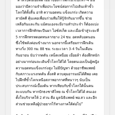
“
มองว่ามีความจำเพื่
อประโยชน์ต่อการไปเดินเท้าขั้
ว
โลกใต้ทั้งสิ้น อาทิ ความอดทน แข็งแกร่ง เกิดความ
สามัคคี คุ้นเคยเพื่อนร่วมทีมให้รู้จั
กกันมากขึ้น ช่วย
เหลือกันและกัน
แม้ตนเองจะมีงานทำประจำ ก็ต้องแบ่ง
เวลาการฝึกทักษะปีนผา ไอซ์สเก็ต และเมื่อเข้าสู่ระยะที่
5 การฝึกทรหดอดทนลากยาง 24 ชม. อดหลับอดนอน
ซึ่งใช้พลังค่อนข้างมาก นอกจากนี้เตรียมการฝึกเดิน
ทางวิ่
ง 300 กม. 88 ชม. ระยะเวลา
3-4 วันในเดือน
กันยายน
นับว่ากดดัน เหน็ดเหนื่อย เมื่อยล้า ต้องฝึกหนัก
อย่างมากก่อนจะเดิ
นขั้วโลกใต้ได้
โดยตนเองเป็นผู้หญิ
ง
ความอดทนแข็งแกร่งสูง ไม่มีปัญหา ด้วยอาชีพแพทย์
กับสภาวะแรงกดดัน ตั้งสติ ควบคุมอารมณ์ได้ดีพอ เคย
ไปฝึกที่ขั้วโลกเหนือสภาพอาก
าศที่หนาวๆ นับเป็น
ประสบการณ์เบื้องต้น หากเทียบกับขั้วโลกใต้นั้นคน
ละแ
บบกัน หากปักธงชาติไทย ณ ขั้วโลกใต้ได้ ตนเอง
ตั้งใจบริจาคให้ 2 ส่วน คือ มูลนิธิแพทย์ พอ.สว
และอีก
ส่วนช่วยเหลือผู้ป่วยยากไ
ร้ทางภาคใต้ต่อไป
”