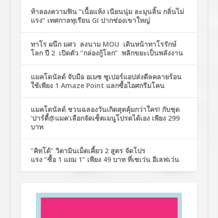
ท้าลองความฟิน “เนื้อแห้ง เนียนนุ่ม ละมุนลิ้น กลิ่นไม่
แรง” เทศกาลทุเรียน GI ปากช่องเขาใหญ่
ทาโร ผนึก มศว ลงนาม MOU เดินหน้าทาโรรักษ์
โลก ปี 2 เปิดตัว “กล่องกู้โลก” พลิกขยะเป็นพลังงาน
แมคโดนัลด์ จับมือ อเมซ ซูเปอร์แอปส่งดีลคลายร้อน
ใช้เพียง 1 Amaze Point แลกซื้อไอศกรีมโคน
แมคโดนัลด์ ชวนฉลองวันเกิดสุดคุ้มกว่าใคร! กับชุด
‘ปาร์ตี้@แมค’เลือกจัดเซ็ตเมนูโปรดได้เอง เพียง 299
บาท
“คิทโด้” วิตามินเม็ดเคี้ยว 2 สูตร จัดโปร
แรง “ซื้อ 1 แถม 1” เพียง 49 บาท ที่เซเว่น อีเลฟเว่น