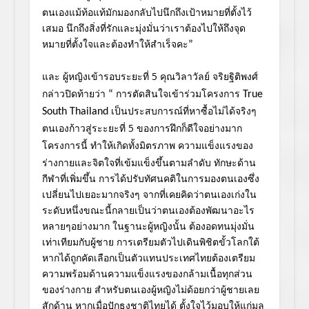
ตนเองแม้ท้อแท้มักมองกลับไปนึ
กถึงเป้าหมายที่ตั้งไว้
เสมอ นึกถึงสิ่งที่รักและมุ่งมั่นว่า
เราต้องไปให้ถึงจุด
หมายที่ตั้งใ
จและต้องทำให้สำเร็จคะ
”
และ ผู้หญิงเข้ารอบระยะที่
5 คุณวิลาวัลย์ จริยฐิติพงศ์
กล่าวปิดท้ายว่า
การตัดสินใจเข้าร่วมโครงการ
“
True
เป็นประสบการณ์ที่หาซื้อไม่ได้จ
ริงๆ
South Thailand
ตนเองก้าวสู่ระะยะที่
5 ของการฝึกก็ดีใจอย่างมาก
โครงการนี้ ทำให้เกิดทั้งมิตรภาพ
ความแข็งแรงของ
ร่างกายและจิตใจ
ที่เข้มแข็งขึ้นตามลำดับ ทักษะด้าน
กีฬาที่เพิ่มขึ้น การได้ปรับทัศนคติในการมองตนเอง
ซึ่ง
เปลี่ยนไปเยอะมากจริงๆ จากที่เคยคิดว่าตนเองเก่งใน
ระดั
บหนึ่งขณะนี้กลายเป็นว่าตนเองต้
องพัฒนาอะไร
หลายๆอย่างมาก ในฐานะผู้หญิงนั้น ต้องอดทนมุ่งมั่น
เท่าเทียมกับผู้
ชาย การเตรียมตัวไปเดินพิชิตขั้วโลก
ใต้
หากได้ถูกคัดเลือกเป็นตัวแทน
ประเทศไทยต้องเตรียม
ความพร้อมด้
านความแข็งแรงของกล้ามเนื้อทุกส่
วน
ของร่างกาย สำหรับตนเองผู้หญิงไม่ด้อยกว่
าผู้ชายเลย
สักด้าน หากเมื่อปักธงชาติไทยได้ ตั้งใจไว้มอบให้แก่มูล