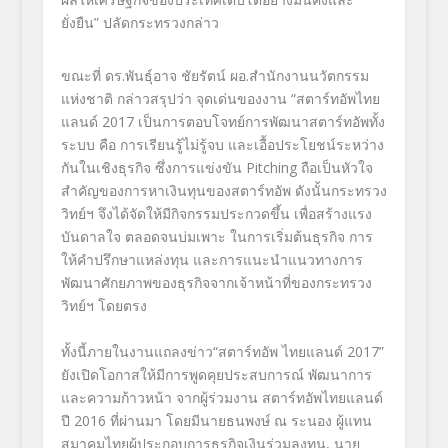
ยั่งยืน” ปลัดกระทรวงกล่าว
ขณะที่ ดร.พันธุ์อาจ ชัยรัตน์ ผอ.สำนักงานนวัตกรรม
แห่งชาติ กล่าวสรุปว่า จุดเด่นของงาน “สตาร์ทอัพไทย
แลนด์ 2017 เป็นการตอบโจทย์การพัฒนาสตาร์ทอัพทั้ง
ระบบ คือ การเรียนรู้ไม่รู้จบ และเอื้อประโยชน์ระหว่าง
กันในเชิงธุรกิจ ซึ่งการแข่งขัน Pitching ถือเป็นหัวใจ
สำคัญของการหาเงินทุนของสตาร์ทอัพ ดังนั้นกระทรวง
วิทย์ฯ จึงได้จัดให้มีกิจกรรมประกวดขึ้น เพื่อสร้างแรง
บันดาลใจ ตลอดจนบ่มเพาะ ในการเริ่มต้นธุรกิจ การ
ให้คำปรึกษาแหล่งทุน และการแนะนำแนวทางการ
พัฒนาศักยภาพของธุรกิจจากเจ้าหน้าที่ของกระทรวง
วิทย์ฯ โดยตรง
ทั้งนี้ภายในงานแถลงข่าว“สตาร์ทอัพ ไทยแลนด์ 2017”
ยังเปิดโอกาสให้มีการพูดคุยประสบการณ์ พัฒนาการ
และความก้าวหน้า จากผู้ร่วมงาน สตาร์ทอัพไทยแลนด์
ปี 2016 ที่ผ่านมา โดยมีนายธนพงษ์ ณ ระนอง ผู้แทน
สมาคมไทยผู้ประกอบการธุรกิจเงินร่วมลงทุน, นาย