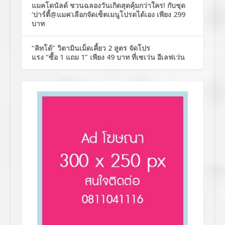
แมคโดนัลด์ ชวนฉลองวันเกิดสุดคุ้มกว่าใคร! กับชุด
‘ปาร์ตี้@แมค’เลือกจัดเซ็ตเมนูโปรดได้เอง เพียง 299
บาท
“คิทโด้” วิตามินเม็ดเคี้ยว 2 สูตร จัดโปร
แรง “ซื้อ 1 แถม 1” เพียง 49 บาท ที่เซเว่น อีเลฟเว่น