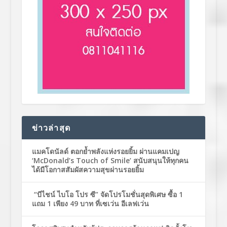
ข่าวล่าสุด
แมคโดนัลด์ ตอกย้ำพลังแห่งรอยยิ้ม ผ่านแคมเปญ
‘McDonald’s Touch of Smile’ สนับสนุนให้ทุกคน
ได้มีโอกาสสัมผัสความสุขผ่านรอยยิ้ม
“บีไชน์ ไบโอ โปร ซี” จัดโปรโมชั่นสุดพิเศษ ซื้อ 1
แถม 1 เพียง 49 บาท ที่เซเว่น อีเลฟเว่น