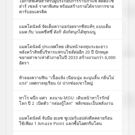
โอกาสพิเศษสำหรับผู้ประกอบการร้านกาแฟ ติดตั้งโซ
ล่าร์ เซลล์ ราคาพิเศษ พร้อมสร้างรายได้จากการขาย
คาร์บอนเครดิต
แมคโดนัลด์ จัดเต็มความอร่อยจากชีสแท้ๆ แบบเต็ม
แมค กับ ‘แมคชีสซี่ ดังก์’ ดังก์สนุกได้ทุกเมนู
แมคโดนัลด์ ประเทศไทย เดินหน้าลงทุนระยะยาว
หลังคว้าสิทธิ์บริหารแฟรนไชส์ต่ออีก 20 ปี ปักหมุด
ขยายสาขาเท่าตัวภายในปี 2033 สร้างงานกว่า 6,000
อัตรา
ท้าลองความฟิน “เนื้อแห้ง เนียนนุ่ม ละมุนลิ้น กลิ่นไม่
แรง” เทศกาลทุเรียน GI ปากช่องเขาใหญ่
ทาโร ผนึก มศว ลงนาม MOU เดินหน้าทาโรรักษ์
โลก ปี 2 เปิดตัว “กล่องกู้โลก” พลิกขยะเป็นพลังงาน
แมคโดนัลด์ จับมือ อเมซ ซูเปอร์แอปส่งดีลคลายร้อน
ใช้เพียง 1 Amaze Point แลกซื้อไอศกรีมโคน