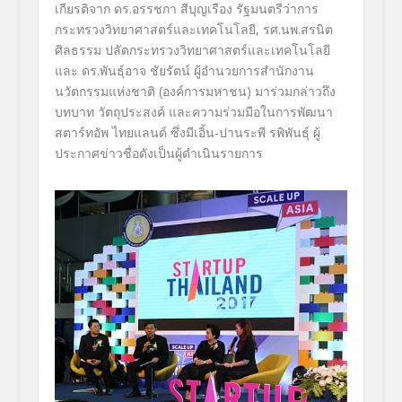
เกียรติจาก ดร.อรรชกา สีบุญเรือง รัฐมนตรีว่าการ
กระทรวงวิทยาศาสตร์และเทคโนโลยี, รศ.นพ.สรนิต
ศิลธรรม ปลัดกระทรวงวิทยาศาสตร์และเทคโนโลยี
และ ดร.พันธุ์อาจ ชัยรัตน์ ผู้อำนวยการสำนักงาน
นวัตกรรมแห่งชาติ (องค์การมหาชน) มาร่วมกล่าวถึง
บทบาท วัตถุประสงค์ และความร่วมมือในการพัฒนา
สตาร์ทอัพ ไทยแลนด์ ซึ่งมีเอิ้น-ปานระพี รพิพันธุ์ ผู้
ประกาศข่าวชื่อดังเป็นผู้ดำเนินรายการ