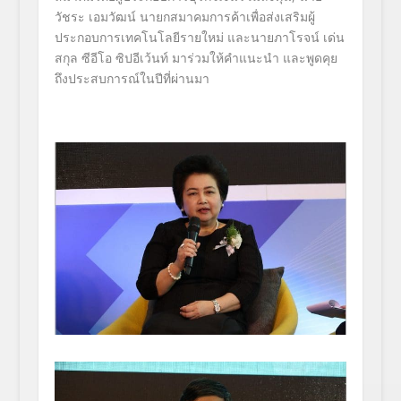
วัชระ เอมวัฒน์ นายกสมาคมการค้าเพื่อส่งเสริมผู้
ประกอบการเทคโนโลยีรายใหม่ และนายภาโรจน์ เด่น
สกุล ซีอีโอ ซิปอีเว้นท์ มาร่วมให้คำแนะนำ และพูดคุย
ถึงประสบการณ์ในปีที่ผ่านมา