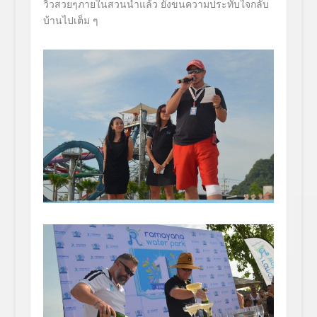
วิวสวยๆภายในสวนน้ำแล้ว ยังขนความประทับใจกลับ
บ้านไปเต็ม ๆ