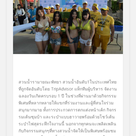
สวนน้ำรามายณะพัทยา สวนน้ำอันดับ1ในประเทศไทย
ที่ถูกจัดอันดับโดย TripAdvisor แท็กทีมผู้บริหาร จัดงาน
ฉลองวันเกิดครบรอบ 1 ปี ในช่วงที่ผ่านมาด้วยกิจกรรม
พิเศษที่หลากหลายให้แขกที่ร่วมงานและผู้ที่สนใจร่วม
สนุกมากมาย ทั้งการประกวดการตกแต่งหน้าเค้ก กิจกร
รมเต้นซุมบ้า และระบำแบบฮาวายพร้อมด้วยโชว์เต้น
ระบำไฟสุดระทึกใจงานนี้ นอกจากทุกคนจะเพลิดเพลิน
กับกิจกรรมสนุกๆที่ทางสวนน้ำจัดให้เป็นพิเศษพร้อมชม