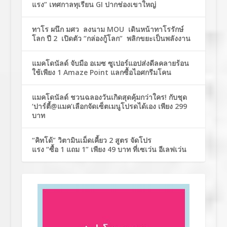
แรง” เทศกาลทุเรียน GI ปากช่องเขาใหญ่
ทาโร ผนึก มศว ลงนาม MOU เดินหน้าทาโรรักษ์
โลก ปี 2 เปิดตัว “กล่องกู้โลก” พลิกขยะเป็นพลังงาน
แมคโดนัลด์ จับมือ อเมซ ซูเปอร์แอปส่งดีลคลายร้อน
ใช้เพียง 1 Amaze Point แลกซื้อไอศกรีมโคน
แมคโดนัลด์ ชวนฉลองวันเกิดสุดคุ้มกว่าใคร! กับชุด
‘ปาร์ตี้@แมค’เลือกจัดเซ็ตเมนูโปรดได้เอง เพียง 299
บาท
“คิทโด้” วิตามินเม็ดเคี้ยว 2 สูตร จัดโปร
แรง “ซื้อ 1 แถม 1” เพียง 49 บาท ที่เซเว่น อีเลฟเว่น