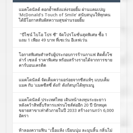
แมคโดนัลด์ ตอกย้ำพลังแห่งรอยยิ้ม ผ่านแคมเปญ
‘McDonald’s Touch of Smile’ สนับสนุนให้ทุกคน
ได้มีโอกาสสัมผัสความสุขผ่านรอยยิ้ม
“บีไชน์ ไบโอ โปร ซี” จัดโปรโมชั่นสุดพิเศษ ซื้อ 1
แถม 1 เพียง 49 บาท ที่เซเว่น อีเลฟเว่น
โอกาสพิเศษสำหรับผู้ประกอบการร้านกาแฟ ติดตั้งโซ
ล่าร์ เซลล์ ราคาพิเศษ พร้อมสร้างรายได้จากการขาย
คาร์บอนเครดิต
แมคโดนัลด์ จัดเต็มความอร่อยจากชีสแท้ๆ แบบเต็ม
แมค กับ ‘แมคชีสซี่ ดังก์’ ดังก์สนุกได้ทุกเมนู
แมคโดนัลด์ ประเทศไทย เดินหน้าลงทุนระยะยาว
หลังคว้าสิทธิ์บริหารแฟรนไชส์ต่ออีก 20 ปี ปักหมุด
ขยายสาขาเท่าตัวภายในปี 2033 สร้างงานกว่า 6,000
อัตรา
ท้าลองความฟิน “เนื้อแห้ง เนียนนุ่ม ละมุนลิ้น กลิ่นไม่