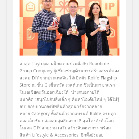
ล่าสุด Toytopia ผนึกความร่วมมือกับ Robotime
Group Company ผู้เชี่ยวชาญด้านการสร้างสรรค์ของ
สะสม DIY จากประเทศจีน ได้เปิดตัว Rolife Flagship
Store ณ ชั้น G เซ็นทรัล เวสต์เกต ซึ่งเป็นสาขาแรก
ในเอเชียตะวันออกเฉียงใต้ นำเสนอภายใต้
แนวคิด “สนุกไปกับสิ่งเล็ก ๆ ค้นหาไอเดียใหม่ ๆ ได้ไม่รู้
จบ” ยกขบวนกองทัพสินค้าสุดน่ารักจากหลาก
หลาย Category ทั้งสินค้าจากแบรนด์ Rolife ครบทุก
คอลเล็กชัน กล่องสุ่มสุดฮิตจาก IP สุดโด่งดังทั่วโลก
โมเดล DIY สวยงาม เสริมสร้างจินตนาการ พร้อม
สินค้า Lifestyle & Accessories อีกทั้งยังมอบ