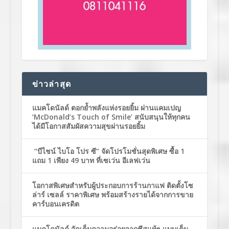
ข่าวล่าสุด
แมคโดนัลด์ ตอกย้ำพลังแห่งรอยยิ้ม ผ่านแคมเปญ
‘McDonald’s Touch of Smile’ สนับสนุนให้ทุกคน
ได้มีโอกาสสัมผัสความสุขผ่านรอยยิ้ม
“บีไชน์ ไบโอ โปร ซี” จัดโปรโมชั่นสุดพิเศษ ซื้อ 1
แถม 1 เพียง 49 บาท ที่เซเว่น อีเลฟเว่น
โอกาสพิเศษสำหรับผู้ประกอบการร้านกาแฟ ติดตั้งโซ
ล่าร์ เซลล์ ราคาพิเศษ พร้อมสร้างรายได้จากการขาย
คาร์บอนเครดิต
แมคโดนัลด์ จัดเต็มความอร่อยจากชีสแท้ๆ แบบเต็ม