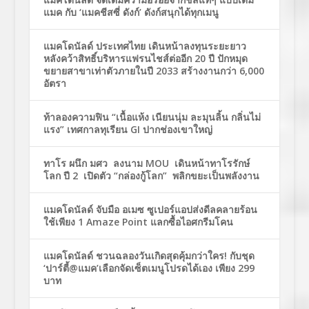
แมค กับ ‘แมคชีสซี่ ดังก์’ ดังก์สนุกได้ทุกเมนู
แมคโดนัลด์ ประเทศไทย เดินหน้าลงทุนระยะยาว
หลังคว้าสิทธิ์บริหารแฟรนไชส์ต่ออีก 20 ปี ปักหมุด
ขยายสาขาเท่าตัวภายในปี 2033 สร้างงานกว่า 6,000
อัตรา
ท้าลองความฟิน “เนื้อแห้ง เนียนนุ่ม ละมุนลิ้น กลิ่นไม่
แรง” เทศกาลทุเรียน GI ปากช่องเขาใหญ่
ทาโร ผนึก มศว ลงนาม MOU เดินหน้าทาโรรักษ์
โลก ปี 2 เปิดตัว “กล่องกู้โลก” พลิกขยะเป็นพลังงาน
แมคโดนัลด์ จับมือ อเมซ ซูเปอร์แอปส่งดีลคลายร้อน
ใช้เพียง 1 Amaze Point แลกซื้อไอศกรีมโคน
แมคโดนัลด์ ชวนฉลองวันเกิดสุดคุ้มกว่าใคร! กับชุด
‘ปาร์ตี้@แมค’เลือกจัดเซ็ตเมนูโปรดได้เอง เพียง 299
บาท