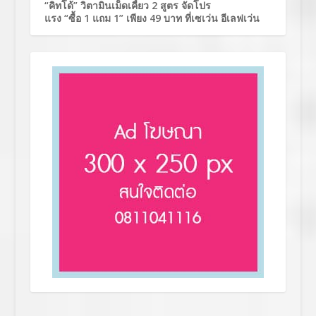
“คิทโด้” วิตามินเม็ดเคี้ยว 2 สูตร จัดโปร
แรง “ซื้อ 1 แถม 1” เพียง 49 บาท ที่เซเว่น อีเลฟเว่น