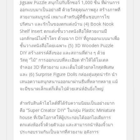
Jigsaw Puzzle สนุกไปกับจิ๊กซอว์ 1,000 ชิ้น ที่ผ่านการ
ออกแบบมาเป็นอย่างดี ด้วยวัสดุคุณภาพสูง สร้างภาพที่
สวยงามสมบูรณ์ เหมาะสำหรับผู้ที่ชื่นชอบการไข
ปริศนา และรักในของตกแต่งบ้าน (4) Book Nook
Shelf Insert ตกแต่งชั้นวางหนังสือให้สวยงามมี
เอกลักษณ์ไม่ซ้ำใคร ด้วยฉาก DIY ที่ถูกออกแบบมาเพื่อ
ชั้นวางหนังสือโดยเฉพาะ (5) 3D Wooden Puzzle
DIY สร้างสรรค์สิ่งของ และสถานที่ต่าง ๆ ด้วย
วัสดุ “ไม้” การออกแบบที่ละเอียด ทำให้ได้โมเดล
จำลอง 3D ที่สวยงาม และเต็มไปด้วยกลไกสุดพิเศษ
และ (6) Surprise Figure Dolls กล่องสุ่มสุดน่ารัก นำ
เสนอความสนุกสนานออกมาผ่านธีมที่หลากหลาย แม้
จะมีขนาดเล็กแต่ก็เต็มไปด้วยเสน่ห์อันยิ่งใหญ่
สำหรับสินค้าไฮไลต์ที่ได้รับความนิยมเป็นอย่างมาก
คือ “Super Creator DIY” ในกลุ่ม Plastic Miniature
house ที่เปิดโอกาสให้ผู้ประกอบได้ออกไอเดียการ
ตกแต่งห้องจิ๋วด้วยตัวเอง และสามารถนำห้องจิ๋วมา
ประกอบรวมกันเป็นฉากที่สวยงาม อลังการ