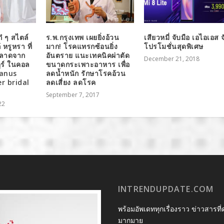
๋ ๆ สไตล์
ร.พ.กรุงเทพ เผยยิ่งอ้วน
เสียวหมี่ จับมือ เอไอเอส จ
 หรูหรา ที่
มาก! โรคแทรกซ้อนยิ่ง
โปรโมชั่นสุดพิเศษ
พลาดจาก
อันตราย แนะเทคนิคผ่าตัด
December 21, 2018
ตูร์ ในคอล
ขนาดกระเพาะอาหาร เพื่อ
Vanus
ลดน้ำหนัก รักษาโรคอ้วน
r bridal
ลดเสี่ยง ลดโรค
September 7, 2017
22
INTRENDUPDATE.COM
พร้อมอัพเดททุกเรื่องราว ข่าวสารที่
มากมาย