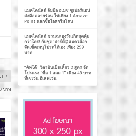
แมคโดนัลด์ จับมือ อเมซ ซูเปอร์แอป
ส่งดีลคลายร้อน ใช้เพียง 1 Amaze
Point แลกซื้อไอศกรีมโคน
แมคโดนัลด์ ชวนฉลองวันเกิดสุดคุ้ม
กว่าใคร! กับชุด ‘ปาร์ตี้@แมค’เลือก
จัดเซ็ตเมนูโปรดได้เอง เพียง 299
บาท
“คิทโด้” วิตามินเม็ดเคี้ยว 2 สูตร จัด
โปรแรง “ซื้อ 1 แถม 1” เพียง 49 บาท
XT
ที่เซเว่น อีเลฟเว่น
10 บาท