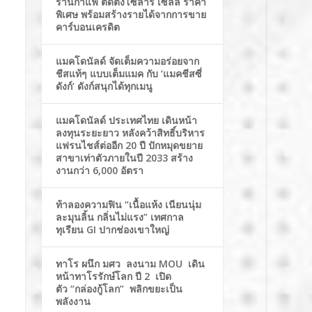
ร้านกาแฟ ติดตั้งโซล่าร์ เซลล์ ราคา
พิเศษ พร้อมสร้างรายได้จากการขาย
คาร์บอนเครดิต
แมคโดนัลด์ จัดเต็มความอร่อยจาก
ชีสแท้ๆ แบบเต็มแมค กับ ‘แมคชีสซี่
ดังก์’ ดังก์สนุกได้ทุกเมนู
แมคโดนัลด์ ประเทศไทย เดินหน้า
ลงทุนระยะยาว หลังคว้าสิทธิ์บริหาร
แฟรนไชส์ต่ออีก 20 ปี ปักหมุดขยาย
สาขาเท่าตัวภายในปี 2033 สร้าง
งานกว่า 6,000 อัตรา
ท้าลองความฟิน “เนื้อแห้ง เนียนนุ่ม
ละมุนลิ้น กลิ่นไม่แรง” เทศกาล
ทุเรียน GI ปากช่องเขาใหญ่
ทาโร ผนึก มศว ลงนาม MOU เดิน
หน้าทาโรรักษ์โลก ปี 2 เปิด
ตัว “กล่องกู้โลก” พลิกขยะเป็น
พลังงาน