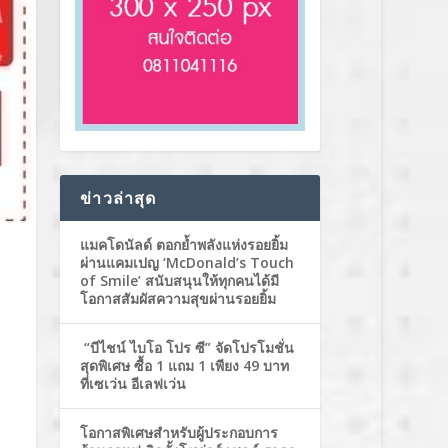
ข่าวล่าสุด
แมคโดนัลด์ ตอกย้ำพลังแห่งรอยยิ้ม
ผ่านแคมเปญ ‘McDonald’s Touch
of Smile’ สนับสนุนให้ทุกคนได้มี
โอกาสสัมผัสความสุขผ่านรอยยิ้ม
“บีไชน์ ไบโอ โปร ซี” จัดโปรโมชั่น
สุดพิเศษ ซื้อ 1 แถม 1 เพียง 49 บาท
ที่เซเว่น อีเลฟเว่น
โอกาสพิเศษสำหรับผู้ประกอบการ