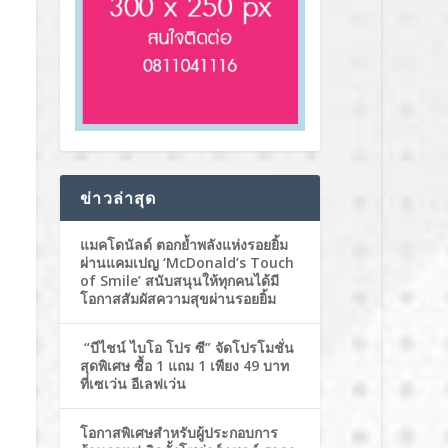
ข่าวล่าสุด
แมคโดนัลด์ ตอกย้ำพลังแห่งรอยยิ้ม
ผ่านแคมเปญ ‘McDonald’s Touch
of Smile’ สนับสนุนให้ทุกคนได้มี
โอกาสสัมผัสความสุขผ่านรอยยิ้ม
“บีไชน์ ไบโอ โปร ซี” จัดโปรโมชั่น
สุดพิเศษ ซื้อ 1 แถม 1 เพียง 49 บาท
ที่เซเว่น อีเลฟเว่น
โอกาสพิเศษสำหรับผู้ประกอบการ