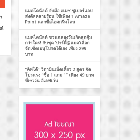
แมคโดนัลด์ จับมือ อเมซ ซูเปอร์แอป
ส่งดีลคลายร้อน ใช้เพียง 1 Amaze
มา
Point แลกซื้อไอศกรีมโคน
ณ์
แมคโดนัลด์ ชวนฉลองวันเกิดสุดคุ้ม
กว่าใคร! กับชุด ‘ปาร์ตี้@แมค’เลือก
จัดเซ็ตเมนูโปรดได้เอง เพียง 299
บาท
“คิทโด้” วิตามินเม็ดเคี้ยว 2 สูตร จัด
โปรแรง “ซื้อ 1 แถม 1” เพียง 49 บาท
ที่เซเว่น อีเลฟเว่น