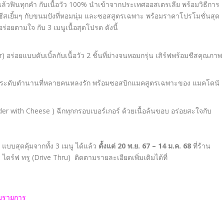
ล้วฟินทุกคำ กับเนื้อวัว
100
% นำเข้าจากประเทศออสเตรเลีย พร้อม
วิธีการ
้อนๆ ชีสเยิ้มๆ กับขนมปังที่หอมนุ่ม และซอสสูตรเฉพาะ พร้อมราคาโปรโมชั่นสุด
อร่อยตามใจ กับ 3
เมนูเนื้อสุดโปรด ดังนี้
อร่อยแบบดับเบิ้ลกับเนื้อวัว 2 ชิ้นที่ย่างจนหอมกรุ่น เสิร์ฟพร้อมชีสคุณภาพ
กอร์ระดับตํานานที่หลายคนหลงรัก พร้อมซอสบิกแมคสูตรเฉพาะของ
แมคโดนั
der with Cheese )
ฉีกทุกกรอบเบอร์เกอร์ ด้วยเนื้อล้นขอบ อร่อยสะใจกับ
 แบบสุดคุ้มจากทั้ง 3
เมนู ได้
แล้ว
ตั้งแต่
20
พ
.
ย
. 67 – 14
ม
.
ค
. 68
ที่ร้าน
ดร์ฟ ทรู (Drive Thru) ติดตามรายละเอียดเพิ่มเติมได้ที่
วมรายการ