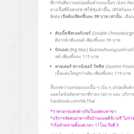
ที่การันตีความอร่อยเต็มคำแบบเนื้อๆ เน้นๆ กัดแ
ย่างเนื้อที่ล็อครสชาติให้ชุ่มฉ่ำขึ้น, เสิร์ฟร
พิเศษ
เริ่มต้นเพียงชิ้นละ
99
บาท เท่านั้น
เลือก
ดับเบิ้ลชีสเบอร์เกอร์
(Double Cheeseburger) 
ดีจากนิวซีแลนด์ เพียงชิ้นละ 99
บาท
บิกแมค
(Big Mac)
อิ่มอร่อยกับเมนูเบอร์เ
ลด์ เพียงชิ้นละ
115
บาท
ควอเตอร์ พาวน์เดอร์ วิทชีส
(Quarter Poun
เนื้อแผ่นใหญ่กว่าเดิม เพียงชิ้นละ
119
บาท
ลิ้มรสความอร่อยแบบเนื้อ ๆ เน้น ๆ อร่อยเต็มคำ
แมคโดนัลด์ทุกสาขาที่ร่วมรายการ และ บริการ ไ
Facebook.com/McThai
*ราคาอาจแตกต่างกันในแต่ละสาขา
*บริการจัดส่งอาหารถึงบ้านแมคดิลิเวอรี ไม่ร่
*เริ่มจำหน่ายตั้งแต่เวลา 11โมง ถึงตี 5