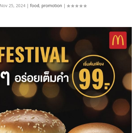
Nov 25, 2024
|
food
,
promotion
|