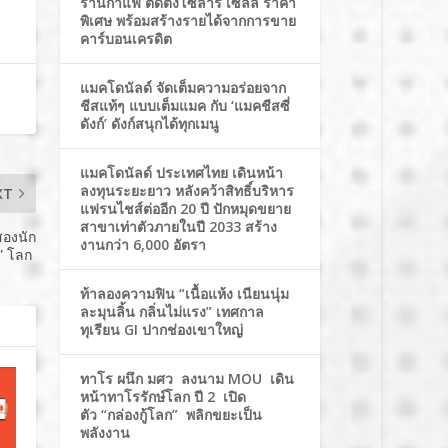
ร้านกาแฟ ติดตั้งโซล่าร์ เซลล์ ราคา
พิเศษ พร้อมสร้างรายได้จากการขาย
คาร์บอนเครดิต
แมคโดนัลด์ จัดเต็มความอร่อยจาก
ชีสแท้ๆ แบบเต็มแมค กับ ‘แมคชีสซี่
ดังก์’ ดังก์สนุกได้ทุกเมนู
แมคโดนัลด์ ประเทศไทย เดินหน้า
ลงทุนระยะยาว หลังคว้าสิทธิ์บริหาร
XT
แฟรนไชส์ต่ออีก 20 ปี ปักหมุดขยาย
สาขาเท่าตัวภายในปี 2033 สร้าง
สองนัก
งานกว่า 6,000 อัตรา
ษ์” โลก
ท้าลองความฟิน “เนื้อแห้ง เนียนนุ่ม
ละมุนลิ้น กลิ่นไม่แรง” เทศกาล
ทุเรียน GI ปากช่องเขาใหญ่
ทาโร ผนึก มศว ลงนาม MOU เดิน
หน้าทาโรรักษ์โลก ปี 2 เปิด
ตัว “กล่องกู้โลก” พลิกขยะเป็น
พลังงาน