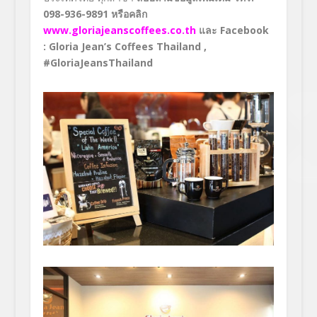
098-936-9891 หรือคลิก
www.gloriajeanscoffees.co.th
และ Facebook
: Gloria Jean’s Coffees Thailand ,
#GloriaJeansThailand