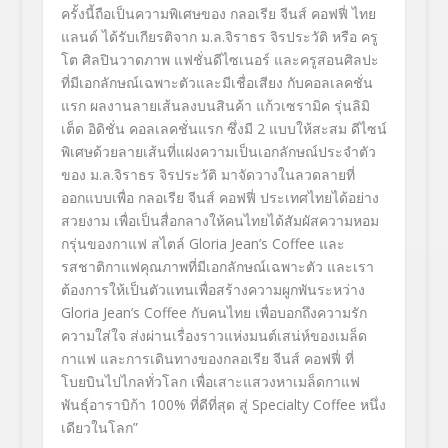
ครั้งนี้ถือเป็นความพิเศษของ กลอเรีย จีนส์ คอฟฟี่ ไทย
แลนด์ ได้รับเกียรติจาก ม.ล.จิราธร จิรประวัติ หรือ ครู
โต ศิลปินวาดภาพ แฟชั่นดีไซเนอร์ และครูสอนศิลปะ
ที่มีเอกลักษณ์เฉพาะตัวและมีเชื่อเสียง กับคอลเลคชั่น
แรก ผลงานลายเส้นลงบนสินค้า แก้วเซรามิค รุ่นลิมิ
เต็ด อิดิชั่น คอลเลคชั่นแรก ซึ่งมี 2 แบบให้สะสม ดีไซน์
พิเศษด้วยลายเส้นที่แฝงความเป็นเอกลักษณ์ประจำตัว
ของ ม.ล.จิราธร จิรประวัติ มาจัดวางในลวดลายที่
ออกแบบเพื่อ กลอเรีย จีนส์ คอฟฟี่ ประเทศไทยได้อย่าง
สวยงาม เพื่อเป็นสื่อกลางให้คนไทยได้สัมผัสความหอม
กรุ่นของกาแฟ สไตล์ Gloria Jean’s Coffee และ
รสชาติกาแฟคุณภาพที่มีเอกลักษณ์เฉพาะตัว และเรา
ต้องการให้เป็นตัวแทนเพื่อสร้างความผูกพันระหว่าง
Gloria Jean’s Coffee กับคนไทย เพื่อบอกถึงความรัก
ความใส่ใจ ส่งผ่านเรื่องราวแห่งมนต์เสน่ห์ของเมล็ด
กาแฟ และการเดินทางของกลอเรีย จีนส์ คอฟฟี่ ที่
โบยบินไปไกลทั่วโลก เพื่อเสาะแสวงหาเมล็ดกาแฟ
พันธุ์อาราบิก้า 100% ที่ดีที่สุด สู่ Specialty Coffee หนึ่ง
เดียวในโลก”