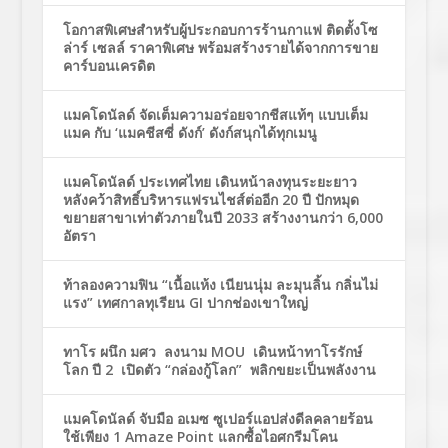
โอกาสพิเศษสำหรับผู้ประกอบการร้านกาแฟ ติดตั้งโซ
ล่าร์ เซลล์ ราคาพิเศษ พร้อมสร้างรายได้จากการขาย
คาร์บอนเครดิต
แมคโดนัลด์ จัดเต็มความอร่อยจากชีสแท้ๆ แบบเต็ม
แมค กับ ‘แมคชีสซี่ ดังก์’ ดังก์สนุกได้ทุกเมนู
แมคโดนัลด์ ประเทศไทย เดินหน้าลงทุนระยะยาว
หลังคว้าสิทธิ์บริหารแฟรนไชส์ต่ออีก 20 ปี ปักหมุด
ขยายสาขาเท่าตัวภายในปี 2033 สร้างงานกว่า 6,000
อัตรา
ท้าลองความฟิน “เนื้อแห้ง เนียนนุ่ม ละมุนลิ้น กลิ่นไม่
แรง” เทศกาลทุเรียน GI ปากช่องเขาใหญ่
ทาโร ผนึก มศว ลงนาม MOU เดินหน้าทาโรรักษ์
โลก ปี 2 เปิดตัว “กล่องกู้โลก” พลิกขยะเป็นพลังงาน
แมคโดนัลด์ จับมือ อเมซ ซูเปอร์แอปส่งดีลคลายร้อน
ใช้เพียง 1 Amaze Point แลกซื้อไอศกรีมโคน