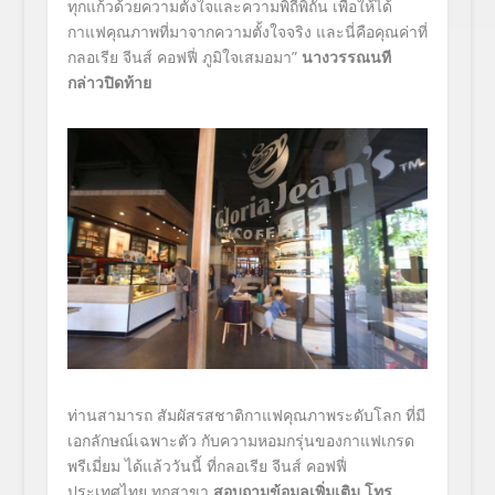
ทุกแก้วด้วยความตั้งใจและความพิถีพิถัน เพื่อให้ได้
กาแฟคุณภาพที่มาจากความตั้งใจจริง และนี่คือคุณค่าที่
กลอเรีย จีนส์ คอฟฟี่ ภูมิใจเสมอมา”
นางวรรณนที
กล่าวปิดท้าย
ท่านสามารถ สัมผัสรสชาติกาแฟคุณภาพระดับโลก ที่มี
เอกลักษณ์เฉพาะตัว กับความหอมกรุ่นของกาแฟเกรด
พรีเมี่ยม ได้แล้ววันนี้ ที่กลอเรีย จีนส์ คอฟฟี่
ประเทศไทย ทุกสาขา
สอบถามข้อมูลเพิ่มเติม โทร.