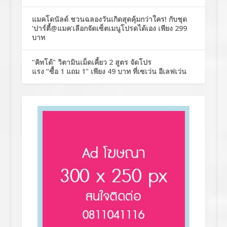
แมคโดนัลด์ ชวนฉลองวันเกิดสุดคุ้มกว่าใคร! กับชุด
‘ปาร์ตี้@แมค’เลือกจัดเซ็ตเมนูโปรดได้เอง เพียง 299
บาท
“คิทโด้” วิตามินเม็ดเคี้ยว 2 สูตร จัดโปร
แรง “ซื้อ 1 แถม 1” เพียง 49 บาท ที่เซเว่น อีเลฟเว่น