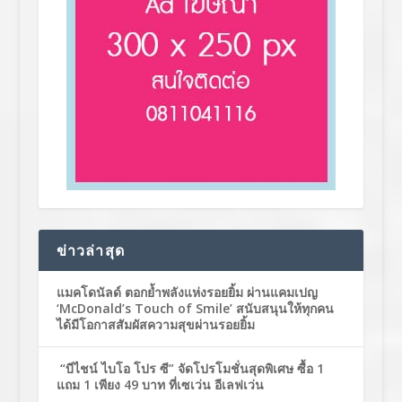
ข่าวล่าสุด
แมคโดนัลด์ ตอกย้ำพลังแห่งรอยยิ้ม ผ่านแคมเปญ
‘McDonald’s Touch of Smile’ สนับสนุนให้ทุกคน
ได้มีโอกาสสัมผัสความสุขผ่านรอยยิ้ม
“บีไชน์ ไบโอ โปร ซี” จัดโปรโมชั่นสุดพิเศษ ซื้อ 1
แถม 1 เพียง 49 บาท ที่เซเว่น อีเลฟเว่น