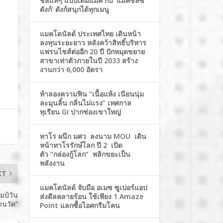
ชีสแท้ๆ แบบเต็มแมค กับ ‘แมคชีสซี่
ดังก์’ ดังก์สนุกได้ทุกเมนู
แมคโดนัลด์ ประเทศไทย เดินหน้า
ลงทุนระยะยาว หลังคว้าสิทธิ์บริหาร
แฟรนไชส์ต่ออีก 20 ปี ปักหมุดขยาย
สาขาเท่าตัวภายในปี 2033 สร้าง
งานกว่า 6,000 อัตรา
ท้าลองความฟิน “เนื้อแห้ง เนียนนุ่ม
ละมุนลิ้น กลิ่นไม่แรง” เทศกาล
ทุเรียน GI ปากช่องเขาใหญ่
ทาโร ผนึก มศว ลงนาม MOU เดิน
หน้าทาโรรักษ์โลก ปี 2 เปิด
ตัว “กล่องกู้โลก” พลิกขยะเป็น
พลังงาน
XT
แมคโดนัลด์ จับมือ อเมซ ซูเปอร์แอป
มป์วัน
ส่งดีลคลายร้อน ใช้เพียง 1 Amaze
านวัด”
Point แลกซื้อไอศกรีมโคน