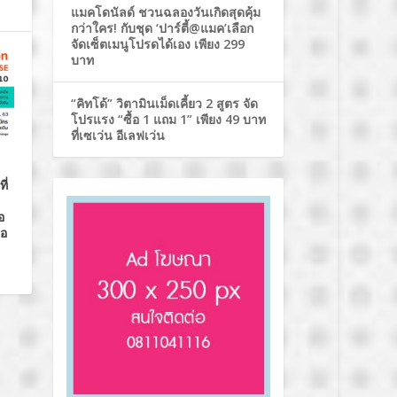
แมคโดนัลด์ ชวนฉลองวันเกิดสุดคุ้ม
กว่าใคร! กับชุด ‘ปาร์ตี้@แมค’เลือก
จัดเซ็ตเมนูโปรดได้เอง เพียง 299
บาท
“คิทโด้” วิตามินเม็ดเคี้ยว 2 สูตร จัด
โปรแรง “ซื้อ 1 แถม 1” เพียง 49 บาท
ที่เซเว่น อีเลฟเว่น
ี่
n
อ
ือ