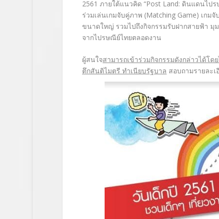
2561
ภายใต้แนวคิด “
Post Land:
ดินแดนไปรษณ
ร่วมเล่นเกมจับคู่ภาพ (
Matching Game
) เกมจั
ขนาดใหญ่ รวมไปถึงกิจกรรมรับฝากสายฟ้า มุมถ่
จากไปรษณีย์ไทยตลอดงาน
ผู้สนใจ
สามารถเข้าร่วมกิจกรรมดั
งกล่าวได้โดยไ
ตึกสันติไมตรี ทำเนียบรัฐบาล
สอบถามรายละเอีย