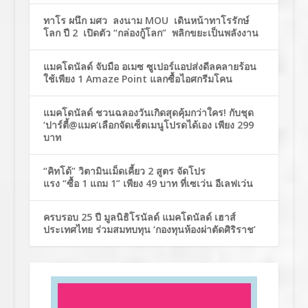
ทาโร ผนึก มศว ลงนาม MOU เดินหน้าทาโรรักษ์
โลก ปี 2 เปิดตัว “กล่องกู้โลก” พลิกขยะเป็นพลังงาน
แมคโดนัลด์ จับมือ อเมซ ซูเปอร์แอปส่งดีลคลายร้อน
ใช้เพียง 1 Amaze Point แลกซื้อไอศกรีมโคน
แมคโดนัลด์ ชวนฉลองวันเกิดสุดคุ้มกว่าใคร! กับชุด
‘ปาร์ตี้@แมค’เลือกจัดเซ็ตเมนูโปรดได้เอง เพียง 299
บาท
“คิทโด้” วิตามินเม็ดเคี้ยว 2 สูตร จัดโปร
แรง “ซื้อ 1 แถม 1” เพียง 49 บาท ที่เซเว่น อีเลฟเว่น
ครบรอบ 25 ปี มูลนิธิโรนัลด์ แมคโดนัลด์ เฮาส์
ประเทศไทย ร่วมสมทบทุน ‘กองทุนห้องผ่าตัดศิริราช’