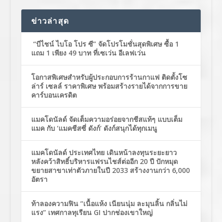
ข่าวล่าสุด
“บีไชน์ ไบโอ โปร ซี” จัดโปรโมชั่นสุดพิเศษ ซื้อ 1
แถม 1 เพียง 49 บาท ที่เซเว่น อีเลฟเว่น
โอกาสพิเศษสำหรับผู้ประกอบการร้านกาแฟ ติดตั้งโซ
ล่าร์ เซลล์ ราคาพิเศษ พร้อมสร้างรายได้จากการขาย
คาร์บอนเครดิต
แมคโดนัลด์ จัดเต็มความอร่อยจากชีสแท้ๆ แบบเต็ม
แมค กับ ‘แมคชีสซี่ ดังก์’ ดังก์สนุกได้ทุกเมนู
แมคโดนัลด์ ประเทศไทย เดินหน้าลงทุนระยะยาว
หลังคว้าสิทธิ์บริหารแฟรนไชส์ต่ออีก 20 ปี ปักหมุด
ขยายสาขาเท่าตัวภายในปี 2033 สร้างงานกว่า 6,000
อัตรา
ท้าลองความฟิน “เนื้อแห้ง เนียนนุ่ม ละมุนลิ้น กลิ่นไม่
แรง” เทศกาลทุเรียน GI ปากช่องเขาใหญ่