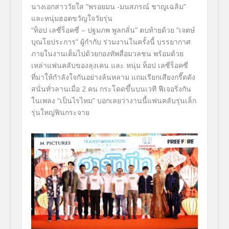
นางเอกสาววัยใส
“พรอยมน -มนสภรณ์ ชาญเฉลิม”
และหนุ่มฮอตขวัญใจวัยรุ่น
“
ท็อป
เลซี่ร็อคซี่ –
ปฐมภพ พูลกลั่น
”
ตบท้ายด้วย
“เจตษ์
บุณโยประการ”
ผู้กำกับ ร่วมงานในครั้งนี้
บรรยากาศ
ภายในงานเต็มไปด้
วยกองทัพสื่อมวลชน พร้อมด้วย
เหล่าแฟนคลับของลุงเคน และ หนุ่ม
ท็อป เลซี่ร็อคซี่
ที่มาให้กำลังใจกันอย่างล้นหลาม แถมเรียกเสียงกรี๊ดดัง
สนั่นทั่
วลานเมื่อ
2
คน กระโดดขึ้นบนเวที
ฟีเจอริ่ง
กัน
ใน
เพลง “เป็นไรไหม”
บอกเลยว่างานนี้แฟนคลับรุ่นเล็ก
รุ่นใหญ่ฟินกระจาย