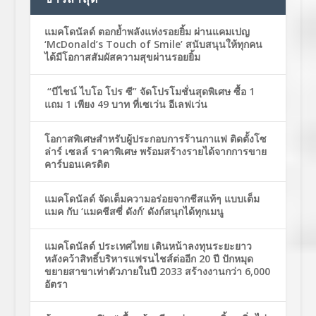
แมคโดนัลด์ ตอกย้ำพลังแห่งรอยยิ้ม ผ่านแคมเปญ
‘McDonald’s Touch of Smile’ สนับสนุนให้ทุกคน
ได้มีโอกาสสัมผัสความสุขผ่านรอยยิ้ม
“บีไชน์ ไบโอ โปร ซี” จัดโปรโมชั่นสุดพิเศษ ซื้อ 1
แถม 1 เพียง 49 บาท ที่เซเว่น อีเลฟเว่น
โอกาสพิเศษสำหรับผู้ประกอบการร้านกาแฟ ติดตั้งโซ
ล่าร์ เซลล์ ราคาพิเศษ พร้อมสร้างรายได้จากการขาย
คาร์บอนเครดิต
แมคโดนัลด์ จัดเต็มความอร่อยจากชีสแท้ๆ แบบเต็ม
แมค กับ ‘แมคชีสซี่ ดังก์’ ดังก์สนุกได้ทุกเมนู
แมคโดนัลด์ ประเทศไทย เดินหน้าลงทุนระยะยาว
หลังคว้าสิทธิ์บริหารแฟรนไชส์ต่ออีก 20 ปี ปักหมุด
ขยายสาขาเท่าตัวภายในปี 2033 สร้างงานกว่า 6,000
อัตรา