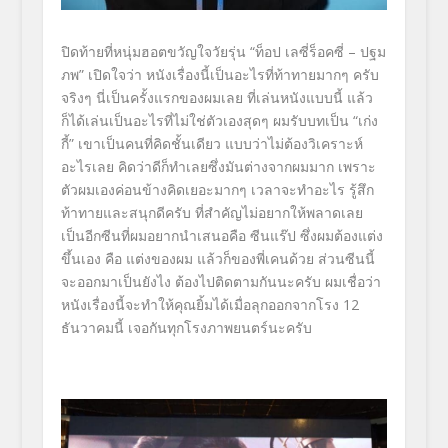
ปิดท้ายที่หนุ่มฮอตขวัญใจวัยรุ่
น
“ท็อป เลซี่ร็อคซี่ –
ปฐม
ภพ”
เปิดใจว่า หนังเรื่องนี้เป็นอะไรที่ท้าทายมากๆ ครับ
จริงๆ นี่เป็นครั้งแรกของผมเลย ที่เล่นหนังแบบนี้ แล้ว
ก็ได้เล่นเป็นอะไรที่ไม่ใช่
ตัวเองสุดๆ ผมรับบทเป็น
“
เก่ง
กี้
”
เขาเป็นคนที่คิดชั้นเดียว แบบว่าไม่ต้องวิเคราะห์
อะไรเลย คิดว่าดีก็ทำเลยซึ่งมันต่างจากผมมาก เพราะ
ตัวผมเองค่อนข้างคิ
ดเยอะมากๆ เวลาจะทำอะไร รู้สึก
ท้าทายและสนุกดีครับ ที่สำคัญไม่อยากให้พลาดเลย
เป็นอีกซีนที่ผมอยากนำเสนอคือ ซีนแร๊ป
ซึ่งผมต้องแต่ง
ขึ้นเอง คือ แต่งของผม แล้วก็ของพี่เคนด้วย ส่วนซีนนี้
จะออกมาเป็นยังไง ต้องไปติดตามกันนะครับ
ผมเชื่อว่า
หนังเรื่องนี้จะทำให้
คุณยิ้มได้เมื่อลุกออกจากโรง
12
ธันวาคมนี้ เจอกันทุกโรงภาพยนตร์นะครับ