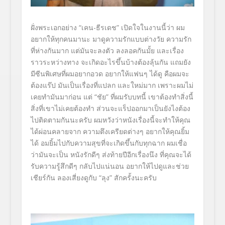
ฝั่งพระเอกอย่าง
“เคน-ธีรเดช”
เปิดใจในงานนี้ว่า ผม
อยากให้ทุกคนมานะ มาดูความรักแบบ
ต่างวัย ความรัก
ที่ห่างกันมาก แต่มันจะลงตัว ลงลอคกันมั้ย และเรื่อง
ราวระหว่างทาง จะเกิดอะไรขึ้นบ้างต้องลุ้นกัน แถมยัง
มีซีนพิเศษที่ผมอยากอวด อยากให้แฟนๆ ได้ดู คือผมจะ
ต้องแร๊ป มันเป็นเรื่องที่แปลก และใหม่มาก เพราะผมไม่
เคยทำมันมาก่อน แต่ “ชัย” ที่ผมรับบทนี้ เขาต้องทำสิ่งนี้
สิ่งที่เขาไม่เคยต้องทำ ส่วนจะแร็ปออกมาเป็นยังไงต้
อง
ไปติดตามกันนะครับ ผมหวังว่าหนังเรื่องนี้จะทำให้
คุณ
ได้ผ่อนคลายจาก ความตึงเครียดต่างๆ อยากให้คุณยิ้ม
ได้ อมยิ้มไปกับความสุขที่จะเกิดขึ้
นกับทุกฉาก ผมเชื่อ
ว่ามันจะเป็น หนังรักดีๆ ส่งท้ายปีอีกเรื่องนึง ที่คุณจะได้
รับความรู้สึกดีๆ กลับไปแน่นอน อยากให้ไปดูและช่วย
เชียร์กัน ลองเสี่ยงดูกับ
“ลุง”
สักครั้งนะครับ