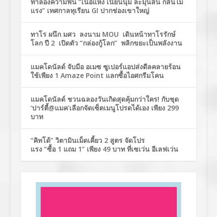
ท้าลองความฟิน “เนื้อแห้ง เนียนนุ่ม ละมุนลิ้น กลิ่นไม่
แรง” เทศกาลทุเรียน GI ปากช่องเขาใหญ่
ทาโร ผนึก มศว ลงนาม MOU เดินหน้าทาโรรักษ์
โลก ปี 2 เปิดตัว “กล่องกู้โลก” พลิกขยะเป็นพลังงาน
แมคโดนัลด์ จับมือ อเมซ ซูเปอร์แอปส่งดีลคลายร้อน
ใช้เพียง 1 Amaze Point แลกซื้อไอศกรีมโคน
แมคโดนัลด์ ชวนฉลองวันเกิดสุดคุ้มกว่าใคร! กับชุด
‘ปาร์ตี้@แมค’เลือกจัดเซ็ตเมนูโปรดได้เอง เพียง 299
บาท
“คิทโด้” วิตามินเม็ดเคี้ยว 2 สูตร จัดโปร
แรง “ซื้อ 1 แถม 1” เพียง 49 บาท ที่เซเว่น อีเลฟเว่น