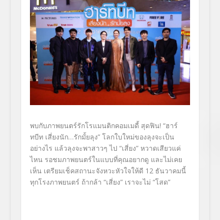
พบกับภาพยนตร์รักโรแมนติ
กคอมเมดี้ สุดฟิน!
“ฮาร์
ทบีท เสี่ยงนัก…รักมั้ยลุง”
โลกใบใหม่ของลุงจะเป็น
อย่างไร แล้วลุงจะพาสาวๆ ไป
“เสี่ยง”
หวาดเสียวแค่
ไหน รอชมภาพยนตร์ในแบบที่คุณอยากดู และไม่เคย
เห็น เตรียมเช็คสถานะจังหวะหัวใจให้
ดี
12
ธันวาคมนี้
ทุกโรงภาพยนตร์ ถ้ากล้า “
เสี่ยง
” เราจะไม่
“โสด”