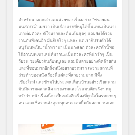
สำหรับนางเอกสาวคนสวยของเรื่
องอย่าง “
พรอยมน-
มนสภรณ์”
เผยว่า เป็นเรื่องแรก
ที่หนูได้ขึ้นแท่นเป็นนาง
เอกเต็
มตัวค่ะ ดีใจมากและตื่นเต้นสุดๆ แถมยังได้ร่วม
งานกับพี่เคนอีก มันก็เกร็งๆ แหละ แต่เราก็ปรับตัวได้
หนูรับบทเป็น “น้ำหวาน” เป็นนางเอก ตัวละครตัวนี้พอ
ได้อ่
านบทเขาเสน่ห์มากนะเป็นตั
วละครที่น่ารักๆ เป็น
วัยรุ่น วัยเดียวกันกับหนูเลย แถมมีหลายอย่างที่คล้ายกัน
และที่ชอบมากอีกสิ่งหนึ่
งอยากอวดมาก เพราะสถานที่
ถ่ายทำของหนังเรื่
องนี้แต่ละที่สวยงามมาก มีทั้ง
เชียงใหม่ และข้ามไปประเทศเพื่อนบ้านอย่
างเวียดนาม
มันมีความคลาสสิค สวยงามและโรแมนติกจริงๆ หนู
หวังว่า หนังเรื่องนี้จะเป็นหนังอีกเรื่
องที่ถูกใจใครหลายๆ
คน และเชื่อว่าหลังดูจบทุกคนจะอมยิ้
มกันออกมานะคะ