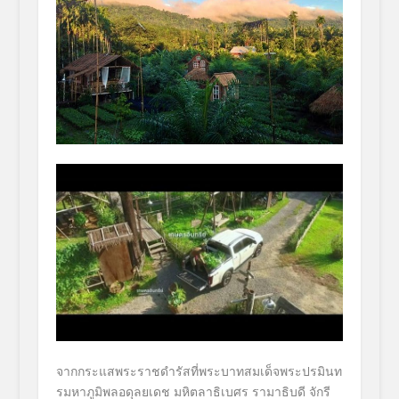
จากกระแสพระราชดำรัสที่พระบาทสมเด็จพระปรมินท
รมหาภูมิพลอดุลยเดช มหิตลาธิเบศร รามาธิบดี จักรี