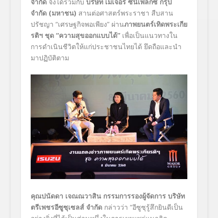
จำกัด
จึงได้ร่วมกับ
บริษัท เมเจอร์ ซีนีเพล็กซ์
กรุ้ป
จำกัด (มหาชน)
สานต่อศาสตร์พระราชา สืบสาน
ปรัชญา “เศรษฐกิจพอเพียง” ผ่าน
ภาพยนตร์เทิดพระเกีย
รติฯ ชุด
“ความสุขออกแบบได้”
เพื่อเป็นแนวทางใน
การดำเนินชีวิตให้แก่ประชาชนไทยได้ ยึดถือและนำ
มาปฏิบัติตาม
คุณปนัดดา เจณณวาสิน กรรมการรองผู้จัดการ บริษัท
ตรีเพชรอีซูซุเซลส์ จำกัด
กล่าวว่า “อีซูซุรู้สึกยินดีเป็น