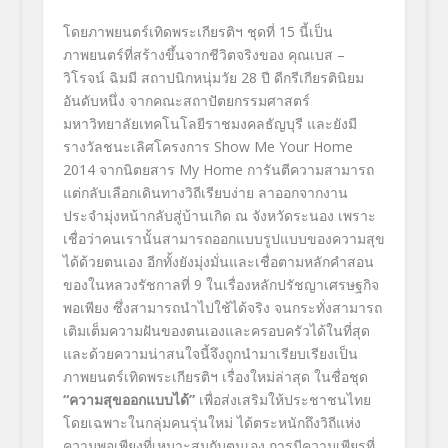
โดยภาพยนตร์เทิดพระเกียรติฯ ชุดที่ 15 นี้เป็น
ภาพยนตร์ที่สร้างขึ้นจากชีวิตจริงของ คุณเบส –
วิโรจน์ ฉิมมี สถาปนิกหนุ่มวัย 28 ปี ดีกรีเกียรตินิยม
อันดับหนึ่ง จากคณะสถาปัตยกรรมศาสตร์
มหาวิทยาลัยเทคโนโลยีราชมงคลธัญบุรี และยังมี
รางวัลชนะเลิศโครงการ Show Me Your Home
2014 จากนิตยสาร My Home การันตีความสามารถ
แต่กลับเลือกเดินทางวิถีเรียบง่าย ลาออกจากงาน
ประจำมุ่งหน้ากลับสู่บ้านเกิด ณ จังหวัดระนอง เพราะ
เชื่อว่าคนเรานั้นสามารถออกแบบรูปแบบของความสุข
ได้ด้วยตนเอง อีกทั้งยังมุ่งมั่นและเชื่อตามหลักคำสอน
ของในหลวงรัชกาลที่ 9 ในเรื่องหลักปรัชญาเศรษฐกิจ
พอเพียง ซึ่งสามารถนำไปใช้ได้จริง จนกระทั่งสามารถ
เติมเต็มความฝันของตนเองและครอบครัวได้ในที่สุด
และด้วยความน่าสนใจนี้จึงถูกนำมาเรียบเรียงเป็น
ภาพยนตร์เทิดพระเกียรติฯ เรื่องใหม่ล่าสุด ในชื่อชุด
“ความสุขออกแบบได้”
เพื่อส่งเสริมให้ประชาชนไทย
โดยเฉพาะในกลุ่มคนรุ่นใหม่ ได้ตระหนักถึงวิถีแห่ง
ความพอเพียงที่เหมาะสมกับตนเอง การมีความเพียรที่