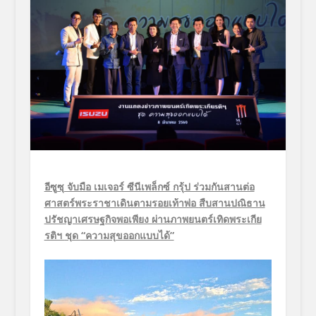
อีซูซุ จับมือ เมเจอร์ ซีนีเพล็กซ์ กรุ้ป ร่วมกันสานต่อ
ศาสตร์พระราชาเดินตามรอยเท้าพ่อ
สืบสานปณิธาน
ปรัชญาเศรษฐกิจพอเพียง ผ่านภาพยนตร์เทิดพระเกีย
รติฯ
ชุด
“ความสุขออกแบบได้”