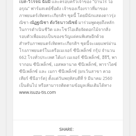
เบส-วิโรจน์ ฉิมมี
และครอบครัวเจ้าของ “บ้านไร่ ไอ
อรุณ” ฟาร์มสเตย์ชื่อดัง เจ้าของเรื่องราวที่มาของ
ภาพยนตร์เทิดพระเกียรติฯ ชุดนี้ โดยมีนักแสดงดาวรุ่ง
ณิชา-
ณัฏฐณิชา ดังวัธนาวณิชย์
มาร่วมพูดคุยถึงหลัก
ในการดำเนินชีวิต และโชว์ไอเดียจัดดอกไม้จากสิ่ง
รอบตัวเพื่อมอบเป็นของขวัญแด่คนพิเศษอีกด้วย
สำหรับภาพยนตร์เทิดพระเกียรติฯ ชุดนี้จะเผยแพร่ผ่าน
โรงภาพยนตร์ในเครือเมเจอร์ ซีนีเพล็กซ์ กรุ้ป จำนวน
662 โรงทั่วประเทศ ได้แก่ เมเจอร์ ซีนีเพล็กซ์, อีจีวี, พา
รากอน ซีนีเพล็กซ์, เอสพลานาด ซีนีเพล็กซ์, พาราไดซ์
ซีนีเพล็กซ์ และ เมกา ซีนีเพล็กซ์ (ยกเว้นสาขา ควอ
เทียร์ ซีนีอาร์ต) ตั้งแต่วันพฤหัสบดีที่ 9 มีนาคม 2560
เป็นต้นไป หรือสามารถติดตามข้อมูลเพิ่มเติมได้ทาง
www.isuzu-tis.com
SHARE: