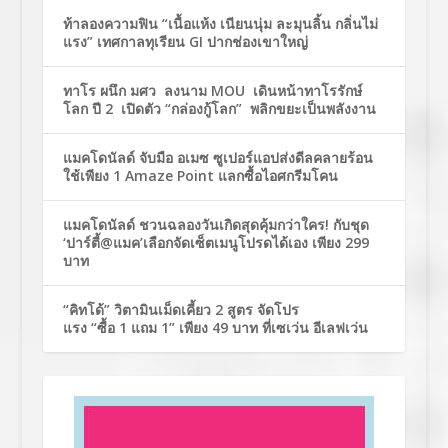
ท้าลองความฟิน “เนื้อแห้ง เนียนนุ่ม ละมุนลิ้น กลิ่นไม่
แรง” เทศกาลทุเรียน GI ปากช่องเขาใหญ่
ทาโร ผนึก มศว ลงนาม MOU เดินหน้าทาโรรักษ์
โลก ปี 2 เปิดตัว “กล่องกู้โลก” พลิกขยะเป็นพลังงาน
แมคโดนัลด์ จับมือ อเมซ ซูเปอร์แอปส่งดีลคลายร้อน
ใช้เพียง 1 Amaze Point แลกซื้อไอศกรีมโคน
แมคโดนัลด์ ชวนฉลองวันเกิดสุดคุ้มกว่าใคร! กับชุด
‘ปาร์ตี้@แมค’เลือกจัดเซ็ตเมนูโปรดได้เอง เพียง 299
บาท
“คิทโด้” วิตามินเม็ดเคี้ยว 2 สูตร จัดโปร
แรง “ซื้อ 1 แถม 1” เพียง 49 บาท ที่เซเว่น อีเลฟเว่น