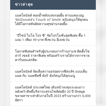
ข่าวล่าสุด
แมคโดนัลด์ ตอกย้ำพลังแห่งรอยยิ้ม ผ่านแคมเปญ
‘McDonald’s Touch of Smile’ สนับสนุนให้ทุกคน
ได้มีโอกาสสัมผัสความสุขผ่านรอยยิ้ม
“บีไชน์ ไบโอ โปร ซี” จัดโปรโมชั่นสุดพิเศษ ซื้อ 1
แถม 1 เพียง 49 บาท ที่เซเว่น อีเลฟเว่น
โอกาสพิเศษสำหรับผู้ประกอบการร้านกาแฟ ติดตั้งโซ
ล่าร์ เซลล์ ราคาพิเศษ พร้อมสร้างรายได้จากการขาย
คาร์บอนเครดิต
แมคโดนัลด์ จัดเต็มความอร่อยจากชีสแท้ๆ แบบเต็ม
แมค กับ ‘แมคชีสซี่ ดังก์’ ดังก์สนุกได้ทุกเมนู
แมคโดนัลด์ ประเทศไทย เดินหน้าลงทุนระยะยาว
หลังคว้าสิทธิ์บริหารแฟรนไชส์ต่ออีก 20 ปี ปักหมุด
ขยายสาขาเท่าตัวภายในปี 2033 สร้างงานกว่า 6,000
อัตรา