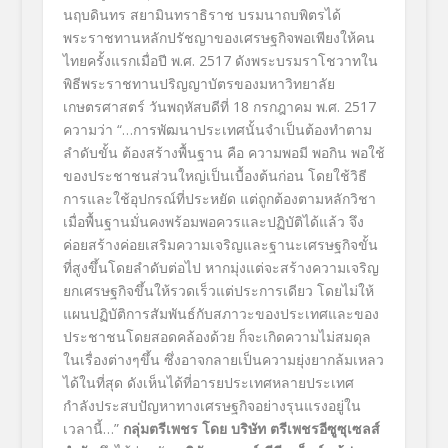
นฤบดินทร สยามินทราธิราช บรมนาถบพิตรได้
พระราชทานหลักปรัชญาของเศรษฐกิจพอเพียงให้คน
ไทยครั้งแรกเมื่อปี พ.ศ. 2517 ดังพระบรมราโชวาทใน
พิธีพระราชทานปริญญาบัตรของมหาวิทยาลัย
เกษตรศาสตร์ วันพฤหัสบดีที่ 18 กรกฎาคม พ.ศ. 2517
ความว่า “…การพัฒนาประเทศนั้นจำเป็นต้องทำตาม
ลำดับขั้น ต้องสร้างพื้นฐาน คือ ความพอมี พอกิน พอใช้
ของประชาชนส่วนใหญ่เป็นเบื้องต้นก่อน โดยใช้วิธี
การและใช้อุปกรณ์ที่ประหยัด แต่ถูกต้องตามหลักวิชา
เมื่อพื้นฐานมั่นคงพร้อมพอควรและปฏิบัติได้แล้ว จึง
ค่อยสร้างค่อยเสริมความเจริญและฐานะเศรษฐกิจขั้น
ที่สูงขึ้นโดยลำดับต่อไป หากมุ่งแต่จะสร้างความเจริญ
ยกเศรษฐกิจขึ้นให้รวดเร็วแต่ประการเดียว โดยไม่ให้
แผนปฏิบัติการสัมพันธ์กับสภาวะของประเทศและของ
ประชาชนโดยสอดคล้องด้วย ก็จะเกิดความไม่สมดุล
ในเรื่องต่างๆขึ้น ซึ่งอาจกลายเป็นความยุ่งยากล้มเหลว
ได้ในที่สุด ดังเห็นได้ที่อารยประเทศหลายประเทศ
กำลังประสบปัญหาทางเศรษฐกิจอย่างรุนแรงอยู่ใน
เวลานี้…”
กลุ่มตรีเพชร โดย
บริษัท ตรีเพชรอีซูซุเซลส์