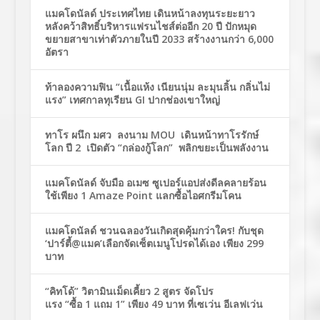
แมคโดนัลด์ ประเทศไทย เดินหน้าลงทุนระยะยาว
หลังคว้าสิทธิ์บริหารแฟรนไชส์ต่ออีก 20 ปี ปักหมุด
ขยายสาขาเท่าตัวภายในปี 2033 สร้างงานกว่า 6,000
อัตรา
ท้าลองความฟิน “เนื้อแห้ง เนียนนุ่ม ละมุนลิ้น กลิ่นไม่
แรง” เทศกาลทุเรียน GI ปากช่องเขาใหญ่
ทาโร ผนึก มศว ลงนาม MOU เดินหน้าทาโรรักษ์
โลก ปี 2 เปิดตัว “กล่องกู้โลก” พลิกขยะเป็นพลังงาน
แมคโดนัลด์ จับมือ อเมซ ซูเปอร์แอปส่งดีลคลายร้อน
ใช้เพียง 1 Amaze Point แลกซื้อไอศกรีมโคน
แมคโดนัลด์ ชวนฉลองวันเกิดสุดคุ้มกว่าใคร! กับชุด
‘ปาร์ตี้@แมค’เลือกจัดเซ็ตเมนูโปรดได้เอง เพียง 299
บาท
“คิทโด้” วิตามินเม็ดเคี้ยว 2 สูตร จัดโปร
แรง “ซื้อ 1 แถม 1” เพียง 49 บาท ที่เซเว่น อีเลฟเว่น