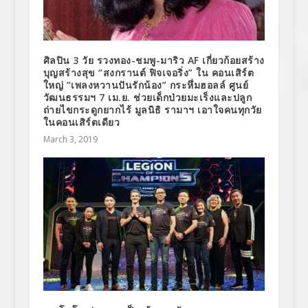
ศิลปิน 3 วัย รวงทอง-ชมพู-มาริว AF เกี่ยวก้อยสร้าง
บุญสร้างสุข “สงกรานต์ ฟิจเจอริ่ง” ใน คอนเสิร์ต
ใหญ่ “เพลงหวานปันรักน้อง” กระหึ่มฮอลล์ ศูนย์
วัฒนธรรมฯ 7 เม.ย. ช่วยเด็กป่วยมะเร็งและปลูก
ถ่ายไขกระดูกยากไร้ มูลนิธิ รามาฯ เอาใจคนทุกวัย
ในคอนเสิร์ตเดียว
March 3, 2019