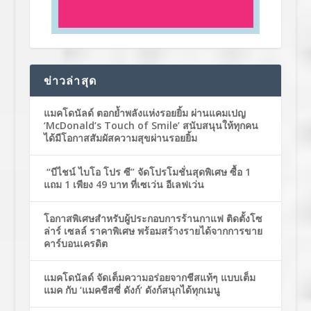
ข่าวล่าสุด
แมคโดนัลด์ ตอกย้ำพลังแห่งรอยยิ้ม ผ่านแคมเปญ
‘McDonald’s Touch of Smile’ สนับสนุนให้ทุกคน
ได้มีโอกาสสัมผัสความสุขผ่านรอยยิ้ม
“บีไชน์ ไบโอ โปร ซี” จัดโปรโมชั่นสุดพิเศษ ซื้อ 1
แถม 1 เพียง 49 บาท ที่เซเว่น อีเลฟเว่น
โอกาสพิเศษสำหรับผู้ประกอบการร้านกาแฟ ติดตั้งโซ
ล่าร์ เซลล์ ราคาพิเศษ พร้อมสร้างรายได้จากการขาย
คาร์บอนเครดิต
แมคโดนัลด์ จัดเต็มความอร่อยจากชีสแท้ๆ แบบเต็ม
แมค กับ ‘แมคชีสซี่ ดังก์’ ดังก์สนุกได้ทุกเมนู