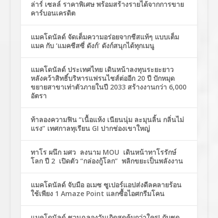
ล่าร์ เซลล์ ราคาพิเศษ พร้อมสร้างรายได้จากการขาย
คาร์บอนเครดิต
แมคโดนัลด์ จัดเต็มความอร่อยจากชีสแท้ๆ แบบเต็ม
แมค กับ ‘แมคชีสซี่ ดังก์’ ดังก์สนุกได้ทุกเมนู
แมคโดนัลด์ ประเทศไทย เดินหน้าลงทุนระยะยาว
หลังคว้าสิทธิ์บริหารแฟรนไชส์ต่ออีก 20 ปี ปักหมุด
ขยายสาขาเท่าตัวภายในปี 2033 สร้างงานกว่า 6,000
อัตรา
ท้าลองความฟิน “เนื้อแห้ง เนียนนุ่ม ละมุนลิ้น กลิ่นไม่
แรง” เทศกาลทุเรียน GI ปากช่องเขาใหญ่
ทาโร ผนึก มศว ลงนาม MOU เดินหน้าทาโรรักษ์
โลก ปี 2 เปิดตัว “กล่องกู้โลก” พลิกขยะเป็นพลังงาน
แมคโดนัลด์ จับมือ อเมซ ซูเปอร์แอปส่งดีลคลายร้อน
ใช้เพียง 1 Amaze Point แลกซื้อไอศกรีมโคน
แมคโดนัลด์ ชวนฉลองวันเกิดสุดคุ้มกว่าใคร! กับชุด