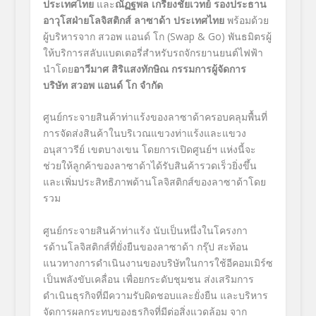
ประเทศไทย
และ
ณัฏฐพล เกรียงชัยเวทย์ รองประธาน
อาวุโสฝ่ายโลจิสติกส์ ลาซาด้า ประเทศไทย
พร้อมด้วย
ผู้บริหารจาก สวอพ แอนด์ โก (Swap & Go)
พันธมิตรผู้
ให้บริการสลับแบตเตอรี่สำหรับรถจักรยานยนต์ไฟฟ้า
นำโดย
อาวีมาศ สิริแสงทักษิณ กรรมการผู้จัดการ
บริษัท สวอพ แอนด์ โก จำกัด
ศูนย์กระจายสินค้าท่าแร้งของลาซาด้าครอบคลุมพื้นที่
การจัดส่งสินค้าในบริเวณแขวงท่าแร้งและแขวง
อนุสาวรีย์ เขตบางเขน โดยการเปิดศูนย์ฯ แห่งนี้จะ
ช่วยให้ลูกค้าของลาซาด้าได้รับสินค้ารวดเร็วยิ่งขึ้น
และเพิ่มประสิทธิภาพด้านโลจิสติกส์ของลาซาด้าโดย
รวม
ศูนย์กระจายสินค้าท่าแร้ง นับเป็นหนึ่งในโครงกา
รด้านโลจิสติกส์ที่ยั่งยืนของลาซาด้า กรุ๊ป สะท้อน
แนวทางการดำเนินงานของบริษัทในการใช้อีคอมเมิร์ซ
เป็นพลังขับเคลื่อน เพื่อยกระดับชุมชน ส่งเสริมการ
ดำเนินธุรกิจที่มีความรับผิดชอบและยั่งยืน และบริหาร
จัดการผลกระทบของธุรกิจที่มีต่อสิ่งแวดล้อม จาก