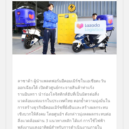
ลาซาด้า
ผู้นำแพลตฟอร์มอีคอมเมิร์
ซในเอเชียตะวัน
ออกเฉียงใต้ เปิดตัวศูนย์กระจายสินค้าท่าแร้
ง
รามอินทรา นำร่องโลจิสติกส์ฮับที่เป็นมิ
ตรต่อสิ่ง
แวดล้อมแห่
งแรกในประเทศไทย ตอกย้ำความมุ่งมั่นใน
การสร้างธุ
รกิจอีคอมเมิร์ซที่ยั่งยื
นและสร้างผลกระทบ
เชิงบวกให้สั
งคม โดยศูนย์ฯ ดังกล่าวมุ่งลดผลกระทบต่อ
สิ่
งแวดล้อมผ่าน
3
แนวทางหลัก ได้แก่ การใช้ไฟฟ้า
พลังงานแสงอาทิตย์
สำหรับการดำเนินงานภายใน