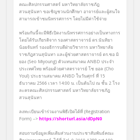
คณะศิลปกรรมศาสตร์ มหาวิทยาลัยราชภัฎ
สวนสุนันทา ขอเชิญชวนนักศึกษา อาจารย์และผู้สนใจ
สามารถเข้าชมนิทรรศการฯ โดยไม่มีค่าใช้จ่าย
พร้อมกันนี้จะมีพิธีเปิดงานนิทรรศการอย่างเป็นทางการ
โดยได้รับเกียรติจาก รองศาสตราจารย์ ดร.นันทิยา
น้อยจันทร์ รองอธิการบดีฝ่ายวิชาการ มหาวิทยาลัย
ราชภัฎสวนสุนันทา และผู้ช่วยศาสตราจารย์ ดร.ซอ มิ
ยอง (
Seo Miyoung)
ตัวแทนสมาคม
ANBD
ประจำ
ประเทศไทย พร้อมด้วยศาสตราจารย์ โช ยอล (
Cho
Youl)
ประธานสมาคม
ANBD
ในวันศุกร์ ที่
15
ธันวาคม
2566
เวลา
14
:
00
น. เป็นต้นไป ณ ชั้น
2
โรง
ละครคณะศิลปกรรมศาสตร์ มหาวิทยาลัยราชภัฎ
สวนสุนันทา
ลงทะเบียนเข้าร่วมงานพิธีเปิดได้ที่ (Registration
Form) –>
https://shorturl.asia/dDpN0
สอบถามข้อมูลเพิ่มเติมส่วนงานประชาสัมพันธ์คณะ