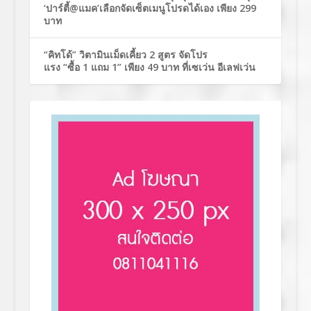
‘ปาร์ตี้@แมค’เลือกจัดเซ็ตเมนูโปรดได้เอง เพียง 299
บาท
“คิทโด้” วิตามินเม็ดเคี้ยว 2 สูตร จัดโปร
แรง “ซื้อ 1 แถม 1” เพียง 49 บาท ที่เซเว่น อีเลฟเว่น