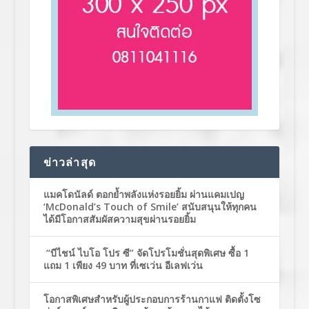
ข่าวล่าสุด
แมคโดนัลด์ ตอกย้ำพลังแห่งรอยยิ้ม ผ่านแคมเปญ
‘McDonald’s Touch of Smile’ สนับสนุนให้ทุกคน
ได้มีโอกาสสัมผัสความสุขผ่านรอยยิ้ม
“บีไชน์ ไบโอ โปร ซี” จัดโปรโมชั่นสุดพิเศษ ซื้อ 1
แถม 1 เพียง 49 บาท ที่เซเว่น อีเลฟเว่น
โอกาสพิเศษสำหรับผู้ประกอบการร้านกาแฟ ติดตั้งโซ