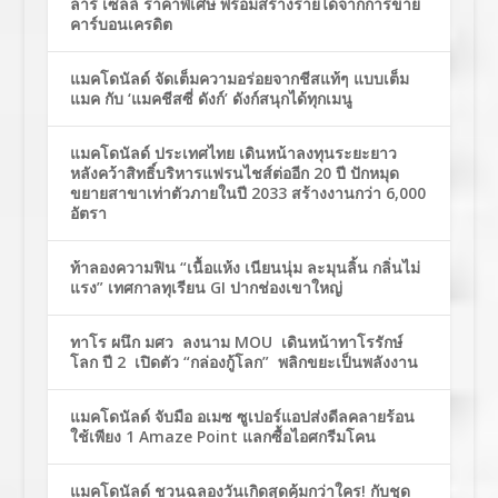
ล่าร์ เซลล์ ราคาพิเศษ พร้อมสร้างรายได้จากการขาย
คาร์บอนเครดิต
แมคโดนัลด์ จัดเต็มความอร่อยจากชีสแท้ๆ แบบเต็ม
แมค กับ ‘แมคชีสซี่ ดังก์’ ดังก์สนุกได้ทุกเมนู
แมคโดนัลด์ ประเทศไทย เดินหน้าลงทุนระยะยาว
หลังคว้าสิทธิ์บริหารแฟรนไชส์ต่ออีก 20 ปี ปักหมุด
ขยายสาขาเท่าตัวภายในปี 2033 สร้างงานกว่า 6,000
อัตรา
ท้าลองความฟิน “เนื้อแห้ง เนียนนุ่ม ละมุนลิ้น กลิ่นไม่
แรง” เทศกาลทุเรียน GI ปากช่องเขาใหญ่
ทาโร ผนึก มศว ลงนาม MOU เดินหน้าทาโรรักษ์
โลก ปี 2 เปิดตัว “กล่องกู้โลก” พลิกขยะเป็นพลังงาน
แมคโดนัลด์ จับมือ อเมซ ซูเปอร์แอปส่งดีลคลายร้อน
ใช้เพียง 1 Amaze Point แลกซื้อไอศกรีมโคน
แมคโดนัลด์ ชวนฉลองวันเกิดสุดคุ้มกว่าใคร! กับชุด