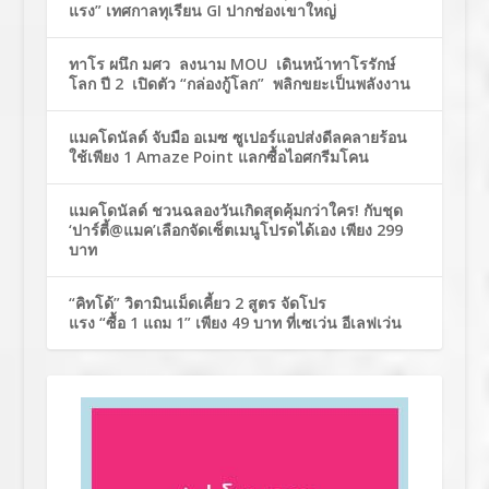
แรง” เทศกาลทุเรียน GI ปากช่องเขาใหญ่
ทาโร ผนึก มศว ลงนาม MOU เดินหน้าทาโรรักษ์
โลก ปี 2 เปิดตัว “กล่องกู้โลก” พลิกขยะเป็นพลังงาน
แมคโดนัลด์ จับมือ อเมซ ซูเปอร์แอปส่งดีลคลายร้อน
ใช้เพียง 1 Amaze Point แลกซื้อไอศกรีมโคน
แมคโดนัลด์ ชวนฉลองวันเกิดสุดคุ้มกว่าใคร! กับชุด
‘ปาร์ตี้@แมค’เลือกจัดเซ็ตเมนูโปรดได้เอง เพียง 299
บาท
“คิทโด้” วิตามินเม็ดเคี้ยว 2 สูตร จัดโปร
แรง “ซื้อ 1 แถม 1” เพียง 49 บาท ที่เซเว่น อีเลฟเว่น