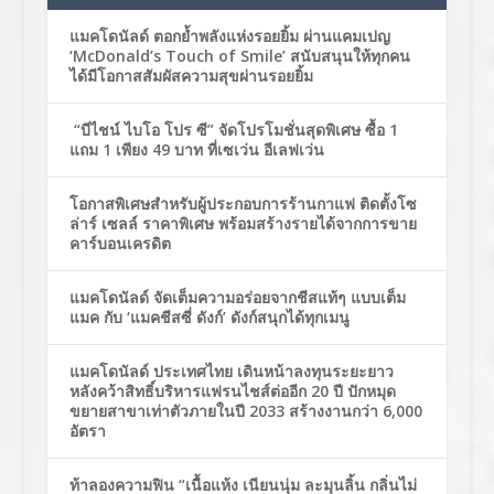
แมคโดนัลด์ ตอกย้ำพลังแห่งรอยยิ้ม ผ่านแคมเปญ
‘McDonald’s Touch of Smile’ สนับสนุนให้ทุกคน
ได้มีโอกาสสัมผัสความสุขผ่านรอยยิ้ม
“บีไชน์ ไบโอ โปร ซี” จัดโปรโมชั่นสุดพิเศษ ซื้อ 1
แถม 1 เพียง 49 บาท ที่เซเว่น อีเลฟเว่น
โอกาสพิเศษสำหรับผู้ประกอบการร้านกาแฟ ติดตั้งโซ
ล่าร์ เซลล์ ราคาพิเศษ พร้อมสร้างรายได้จากการขาย
คาร์บอนเครดิต
แมคโดนัลด์ จัดเต็มความอร่อยจากชีสแท้ๆ แบบเต็ม
แมค กับ ‘แมคชีสซี่ ดังก์’ ดังก์สนุกได้ทุกเมนู
แมคโดนัลด์ ประเทศไทย เดินหน้าลงทุนระยะยาว
หลังคว้าสิทธิ์บริหารแฟรนไชส์ต่ออีก 20 ปี ปักหมุด
ขยายสาขาเท่าตัวภายในปี 2033 สร้างงานกว่า 6,000
อัตรา
ท้าลองความฟิน “เนื้อแห้ง เนียนนุ่ม ละมุนลิ้น กลิ่นไม่