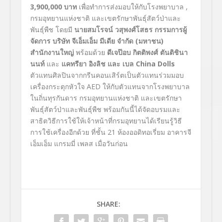
3,900,000 บาท
เพื่อทำการส่งมอบให้กับโรงพยาบาล ,
กรมอุทยานแห่งชาติ และเขตรักษาพันธุ์สัตว์ป่าและ
พันธุ์พืช โดยมี
นายสมโรจน์ วสุพงศ์โสธร กรรมการผู้
จัดการ บริษัท จีเอ็มเอ็ม มีเดีย จำกัด (มหาชน)
สำนักงานใหญ่
พร้อมด้วย
ดีเจป๊อบ กิตติพงศ์ ตันติชินา
นนท์
และ
แคทรียา อิงลิช และ เบล
China Dolls
ตัวแทนศิลปินจากกรีนคอนเสิร์ตเป็นตัวแทนร่วมมอบ
เครื่องกระตุกหัวใจ AED ให้กับตัวแทนจากโรงพยาบาล
ในถิ่นทุรกันดาร กรมอุทยานแห่งชาติ และเขตรักษา
พันธุ์สัตว์ป่าและพันธุ์พืช พร้อมกันนี้ได้จัดอบรมและ
สาธิตวิธีการใช้ให้เจ้าหน้าที่กรมอุทยานได้เรียนรู้วิธี
การใช้เครื่องอีกด้วย ที่ชั้น 21 ห้องออดิทอเรี่ยม อาคารจี
เอ็มเอ็ม แกรมมี่ เพลส เมื่อวันก่อน
SHARE: