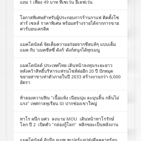
แถม 1 เพียง 49 บาท ที่เซเว่น อีเลฟเว่น
โอกาสพิเศษสำหรับผู้ประกอบการร้านกาแฟ ติดตั้งโซ
ล่าร์ เซลล์ ราคาพิเศษ พร้อมสร้างรายได้จากการขาย
คาร์บอนเครดิต
แมคโดนัลด์ จัดเต็มความอร่อยจากชีสแท้ๆ แบบเต็ม
แมค กับ ‘แมคชีสซี่ ดังก์’ ดังก์สนุกได้ทุกเมนู
แมคโดนัลด์ ประเทศไทย เดินหน้าลงทุนระยะยาว
หลังคว้าสิทธิ์บริหารแฟรนไชส์ต่ออีก 20 ปี ปักหมุด
ขยายสาขาเท่าตัวภายในปี 2033 สร้างงานกว่า 6,000
อัตรา
ท้าลองความฟิน “เนื้อแห้ง เนียนนุ่ม ละมุนลิ้น กลิ่นไม่
แรง” เทศกาลทุเรียน GI ปากช่องเขาใหญ่
ทาโร ผนึก มศว ลงนาม MOU เดินหน้าทาโรรักษ์
โลก ปี 2 เปิดตัว “กล่องกู้โลก” พลิกขยะเป็นพลังงาน
แมคโดนัลด์ จับมือ อเมซ ซูเปอร์แอปส่งดีลคลายร้อน