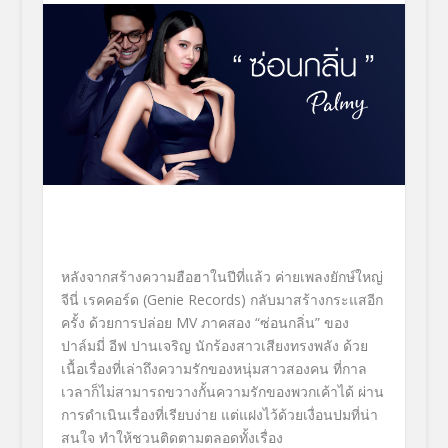
หลังจากสร้างความฮือฮาในปีที่แล้ว ค่ายเพลงยักษ์ใหญ่
จีนี่ เรคคอร์ด (Genie Records) กลับมาสร้างกระแสอีก
ครั้ง ด้วยการปล่อย MV ภาคสอง “ซ่อนกลิ่น” ของ
ปาล์มมี่ อีฟ ปานเจริญ นักร้องสาวเสียงทรงพลัง ด้วย
เนื้อเรื่องที่เล่าถึงความรักของหนุ่มสาวสองคน ที่กาล
เวลาก็ไม่สามารถขวางกั้นความรักของพวกเค้าได้ ผ่าน
การดำเนินเรื่องที่เรียบง่าย แต่แฝงไว้ด้วยเงื่อนปมที่น่า
สนใจ ทำให้ชวนติดตามตลอดทั้งเรื่อง