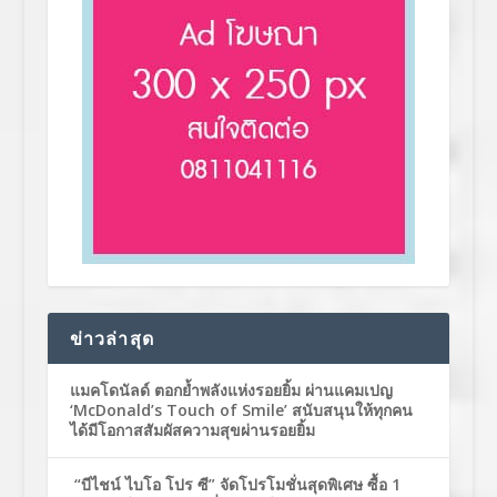
ข่าวล่าสุด
แมคโดนัลด์ ตอกย้ำพลังแห่งรอยยิ้ม ผ่านแคมเปญ
‘McDonald’s Touch of Smile’ สนับสนุนให้ทุกคน
ได้มีโอกาสสัมผัสความสุขผ่านรอยยิ้ม
“บีไชน์ ไบโอ โปร ซี” จัดโปรโมชั่นสุดพิเศษ ซื้อ 1