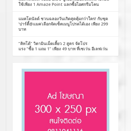
ใช้เพียง 1 Amaze Point แลกซื้อไอศกรีมโคน
แมคโดนัลด์ ชวนฉลองวันเกิดสุดคุ้มกว่าใคร! กับชุด
‘ปาร์ตี้@แมค’เลือกจัดเซ็ตเมนูโปรดได้เอง เพียง 299
บาท
“คิทโด้” วิตามินเม็ดเคี้ยว 2 สูตร จัดโปร
แรง “ซื้อ 1 แถม 1” เพียง 49 บาท ที่เซเว่น อีเลฟเว่น