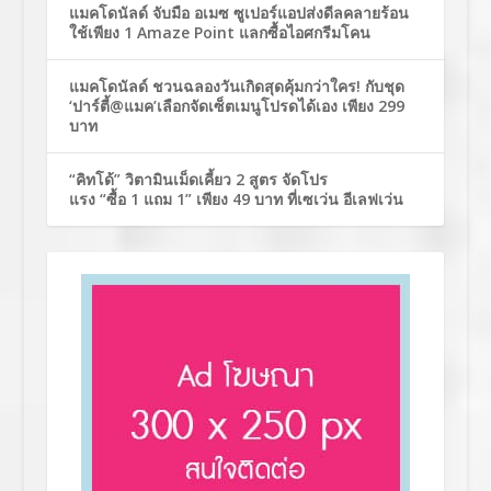
แมคโดนัลด์ จับมือ อเมซ ซูเปอร์แอปส่งดีลคลายร้อน
ใช้เพียง 1 Amaze Point แลกซื้อไอศกรีมโคน
แมคโดนัลด์ ชวนฉลองวันเกิดสุดคุ้มกว่าใคร! กับชุด
‘ปาร์ตี้@แมค’เลือกจัดเซ็ตเมนูโปรดได้เอง เพียง 299
บาท
“คิทโด้” วิตามินเม็ดเคี้ยว 2 สูตร จัดโปร
แรง “ซื้อ 1 แถม 1” เพียง 49 บาท ที่เซเว่น อีเลฟเว่น