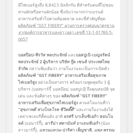
มีไฟเบอร์สูงถึง 8,842.5 มิลลิกรัม ดีสำหรับคนที่ไม่ชอบ
ทานผักหรือทานผักน้อย ซึ่งนับว่ามากกว่าแบรนด์
อาหารเสริมทั่วไปตามท้องตลาด และที่สำคัญที่สุด
ผลิตภัณฑ์ “
GST FIBERY”
ผ่าน
การ
ตรวจ
สอบมาตรฐาน
จาก
องค์การอาหาร
และ
ยา (
อย
.) เลขที่ 13-1-01760-5-
0057
บอสป๊อป-พีรวัส พลประจักษ์
และ
บอสปูเป้-เบญจรัตน์
พลประจักษ์
2 ผู้บริหาร บริษัท กู๊ด เซนส์ ประเทศไทย
จำกัด
กล่าวเพิ่มเติมว่า ภายในงานจะเป็นการเปิดตัว
ผลิตภัณฑ์ “
GST FIBERY” อาหารเสริมเพื่อสุขภาพ
ไฟเบอร์สูง
อย่างเป็นทางการ พร้อมร่วมพูดคุยกับ 3 ผู้
บริหาร
(บอสมาร์กี้, บอสป๊อป, บอสปูเป้)
ถึงคุณสมบัติ จุด
เด่น และข้อดีต่างๆ ของ
ผลิตภัณฑ์ “
GST FIBERY”
อาหารเสริมเพื่อสุขภาพไฟเบอร์สูง
ตามสโลแกนที่ว่า
“สุขภาพดี ห่างไกลโรค ชีวิตดี๊ดี”
และภายในงานยังได้
เหล่าเซเลบรีตี้คนดัง อาทิ
อรศรี บาเล็นซิเอก้า ฮอนโน
ลด์
(แม่มาร์กี้),
มารีน่า ศดานันท์ บาเลนซิเอก้า
(น้อง
สาวมาร์กี้),
แหวนแหวน
-ปวริศา เพ็ญชาติ
,
แพง-พรรณ