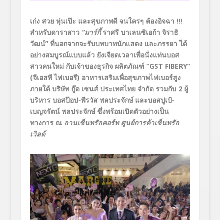
เก่ง สวย หุ่นเป๊ะ และสุขภาพดี จนใครๆ ต้องอิจฉา
!!!
สำหรับดาราสาว
“มาร์กี้
ราศรี บาเลนซิเอก้า จิราธิ
วัฒน์”
ที่นอกจากจะรับบทบาทนักแสดง และภรรยา ได้
อย่างสมบูรณ์แบบแล้ว ยังเจียดเวลาเพื่อนั่งแท่นบอส
สาวคนใหม่ กับเจ้าของธุรกิจ
ผลิตภัณฑ์ “
GST FIBERY”
(จีเอสที ไฟเบอรี) อาหารเสริมเพื่อสุขภาพไฟเบอร์สูง
ภายใต้ บริษัท กู๊ด เซนส์ ประเทศไทย จำกัด รวมกับ 2 ผู้
บริหาร บอสป๊อป-พีรวัส พลประจักษ์ และบอสปูเป้-
เบญจรัตน์ พลประจักษ์ ซึ่งพร้อมเปิดตัวอย่างเป็น
ทางการ ณ
ลานเซ็นทรัลคอร์ท ศูนย์การค้าเซ็นทรัล
เวิลด์