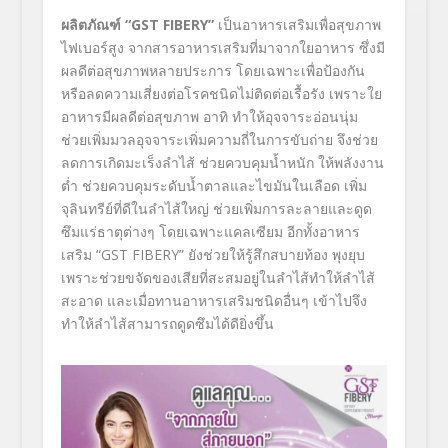
ผลิตภัณฑ์ “
GST FIBERY”
เป็นอาหารเสริมเพื่อสุขภาพ
ไฟเบอร์สูง จากสารอาหารเสริมที่มาจากใยอาหาร ซึ่งมี
ผลดีต่อสุขภาพหลายประการ โดยเฉพาะเพื่อป้องกัน
หรือลดความเสี่ยงต่อโรคชนิดไม่ติดต่อเรื้อรัง เพราะใย
อาหารมีผลดีต่อสุขภาพ อาทิ ทำให้อุจจาระอ่อนนุ่ม
ช่วยเพิ่มมวลอุจจาระเพิ่มความถี่ในการขับถ่าย จึงช่วย
ลดการเกิดมะเร็งลำไส้ ช่วยควบคุมน้ำหนัก ให้พลังงาน
ต่ำ ช่วยควบคุมระดับน้ำตาลและไขมันในเลือด เพิ่ม
จุลินทรีย์ที่ดีในลำไส้ใหญ่ ช่วยเพิ่มการละลายและดูด
ซึมแร่ธาตุต่างๆ โดยเฉพาะแคลเซียม อีกทั้งอาหาร
เสริม “GST FIBERY” ยังช่วยให้รู้สึกสบายท้อง พุงยุบ
เพราะช่วยขจัดของเสียที่สะสมอยู่ในลำไส้ทำให้ลำไส้
สะอาด และเมื่อทานอาหารเสริมชนิดอื่นๆ เข้าไปจึง
ทำให้ลำไส้สามารถดูดซึมได้ดียิ่งขึ้น