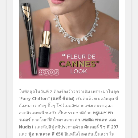
โททัลลุคในวันที่ 2 ต้องร้องว้าวกว่าเดิม เพราะมาในลุค
“
Fairy Chiffon” (แฟรี่ ชีฟอง)
เริ่มต้นด้วยเมคอัพลุค ที่
ต้องบอกว่าปังๆ ปั๊วๆ โชว์เมคอัพสวยแพงเด่นทะลุจอ
อวดผิวแมทเนียนกริบเป็นธรรมชาติด้วย
ทรูแมช พา
วเดอร์
ตาสโมกกี้สีน้ำตาลจาก
ลา เพอติด พาเลท เฉด
Nudist
เเละลิปสีนู้ดมีประกายด้วย
คัลเลอร์ ริช สี
297
เเละ
นู้ด นาเครส สี
650
ยืนหนึ่งโดดเด่นเป็นสง่า ใน