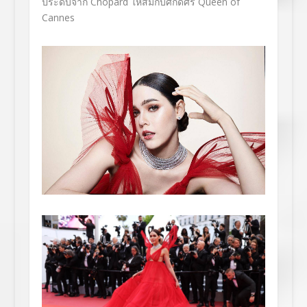
ประดับจาก Chopard ให้สมกับศักด์ศรี Queen of
Cannes