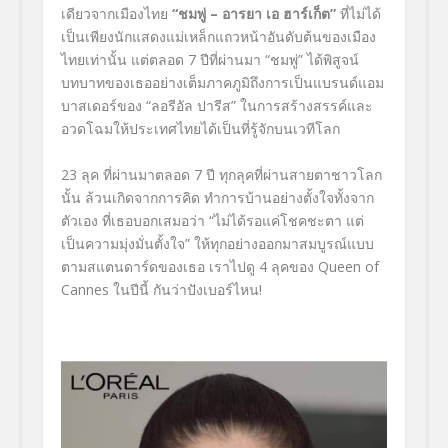
เดียวจากเมืองไทย
“ชมพู่
– อารยา เอ ฮาร์เก็ต”
ที่ไม่ได้
เป็นเพียงนักแสดงแม่เหล็กแถวหน้าอันดับต้นของเมือง
ไทยเท่านั้น แต่ตลอด 7 ปีที่ผ่านมา “ชมพู่” ได้พิสูจน์
บทบาทของเธออย่างเต็มภาคภูมิถึงการเป็นแบรนด์แอม
บาสเดอร์ของ “ลอรีอัล ปารีส” ในการสร้างสรรค์และ
อวดโฉมให้ประเทศไทยได้เป็นที่รู้จักบนเวทีโลก
23 ลุค ที่ผ่านมาตลอด 7 ปี ทุกลุคที่ผ่านสายตาชาวโลก
นั้น ล้วนเกิดจากการคิด ทำการบ้านอย่างตั้งใจทั้งจาก
ตัวเอง ที่เธอบอกเสมอว่า “ไม่ได้รอแค่โชคชะตา แต่
เป็นความมุ่งมั่นตั้งใจ” ให้ทุกอย่างออกมาสมบูรณ์แบบ
ตามสแตนดาร์ดของเธอ เราไปดู 4 ลุคของ Queen of
Cannes ในปีนี้ กันว่าปังเบอร์ไหน!