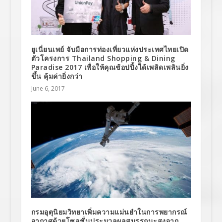
ยูเนี่ยนเพย์ จับมือการท่องเที่ยวแห่งประเทศไทยเปิด
ตัวโครงการ Thailand Shopping & Dining
Paradise 2017 เพื่อให้คุณช้อปปิ้งได้เพลิดเพลินยิ่ง
ขึ้น คุ้มค่ายิ่งกว่า
June 6, 2017
กรมอุตุนิยมวิทยาเพิ่มความแม่นยำในการพยากรณ์
อากาศด้วยโซลูชั่นประมวลผลสมรรถนะสูงจาก