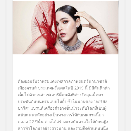
ต้องยอมรับว่าพรมแดงเทศกาลภาพยนตร์นานาชาติ
เมืองคานส์ ประเทศฝรั่งเศสในปี 2019 นี้ มีสีสันคึกคัก
เต็มไปด้วยเหล่าเซเลบริตี้คนดังที่ต่างงัดลุคเด็ดมา
ประชันกันบนพรมแบบไม่ยั้ง ซึ่งในนามของ “ลอรีอัล
ปารีส” แบรนด์เครื่องสำอางชั้นนำระดับโลกที่เป็นผู้
สนับสนุนหลักอย่างเป็นทางการให้กับเทศกาลนี้มา
ตลอด 22 ปีนั้น ต่างได้สร้างแรงบันดาลใจให้กับหญิง
สาวทั่วโลกมาอย่างยาวนาน และรวมถึงตัวแทนหนึ่ง