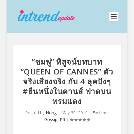
“ชมพู่” พิสูจน์บทบาท
“QUEEN OF CANNES” ตัว
จริงเสียงจริง กับ 4 ลุคปังๆ
#ยืนหนึ่งในคานส์ ฟาดบน
พรมแดง
Posted by
Nong
|
May 30, 2019
|
Fashion
,
Gossip
,
PR
|