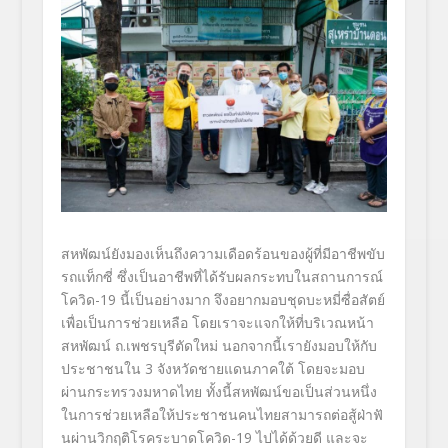
สหพัฒน์ยังมองเห็นถึงความเดื
อดร้อนของผู้ที่มีอาชีพขับ
รถแท็
กซี่ ซึ่งเป็นอาชีพที่ได้รั
บผลกระทบในสถานการณ์
โควิด
-19
นี้เป็นอย่างมาก จึงอยากมอบชุดบะหมี่ซื่อสัตย์
เพื่อเป็นการช่วยเหลือ โดยเราจะแจกให้ที่บริเวณหน้
า
สหพัฒน์ ถ.เพชรบุรีตัดใหม่ นอกจากนี้เรายังมอบให้กั
บ
ประชาชนใน
3
จังหวัดชายแดนภาคใต้ โดยจะมอบ
ผ่านกระทรวงมหาดไทย ทั้งนี้สหพัฒน์ขอเป็นส่วนหนึ่
ง
ในการช่วยเหลือให้
ประชาชนคนไทยสามารถต่อสู้ฝ่าฟั
นผ่านวิกฤติโรคระบาดโควิด
-19
ไปได้ด้วยดี และจะ