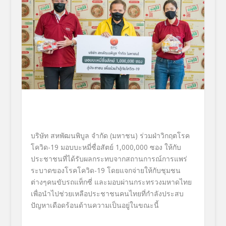
บริษัท สหพัฒนพิบูล จำกัด (มหาชน) ร่วมฝ่าวิกฤตโรค
โควิด
-19
มอบบะหมี่ซื่อสัตย์
1,000,000
ซอง ให้กับ
ประชาชนที่ได้รั
บผลกระทบจากสถานการณ์การแพร่
ระบาดของโรคโควิด
-19
โดยแจกจ่
ายให้กับชุมชน
ต่างๆคนขับรถแท็
กซี่ และมอบผ่านกระทรวงมหาดไทย
เพื่
อนำไปช่วยเหลือประชาชนคนไทยที่
กำลังประสบ
ปัญหาเดือดร้อนด้
านความเป็นอยู่ในขณะนี้