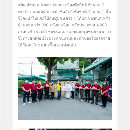
แพ็ค จำนวน
6
ซอง ปลากระป๋องซื่อสัตย์ จำนวน
2
กระป๋อง และหน้ากากผ้าซื่อสัตย์เพื่
อชาติ จำนวน
1
ชิ้น
ซึ่งจะนำไปแจกให้กับชุมชนต่าง ๆ ได้แก่ ชุมชนสุเหร่า
บ้านดอนกว่า
900
หลังคาเรือน หรือประมาณ
4,000
ครอบครัว รวมถึงชุมชนคลองเตยและชุ
มชนยานนาวา
ซึ่งทางสหพัฒน์
จะประสานงานและนำของไปแจกจ่
าย
ให้กับคนในชุมชนทั้งสองแห่งต่
อไป