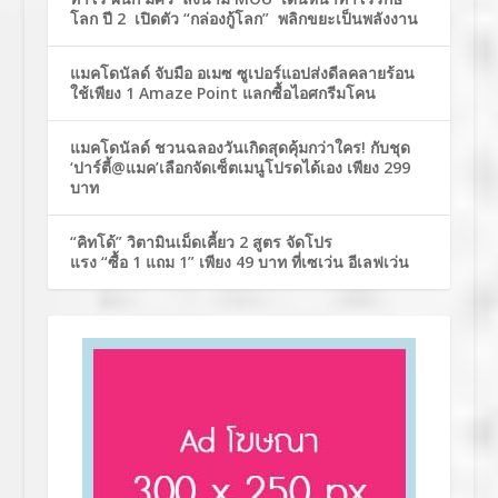
โลก ปี 2 เปิดตัว “กล่องกู้โลก” พลิกขยะเป็นพลังงาน
แมคโดนัลด์ จับมือ อเมซ ซูเปอร์แอปส่งดีลคลายร้อน
ใช้เพียง 1 Amaze Point แลกซื้อไอศกรีมโคน
แมคโดนัลด์ ชวนฉลองวันเกิดสุดคุ้มกว่าใคร! กับชุด
‘ปาร์ตี้@แมค’เลือกจัดเซ็ตเมนูโปรดได้เอง เพียง 299
บาท
“คิทโด้” วิตามินเม็ดเคี้ยว 2 สูตร จัดโปร
แรง “ซื้อ 1 แถม 1” เพียง 49 บาท ที่เซเว่น อีเลฟเว่น