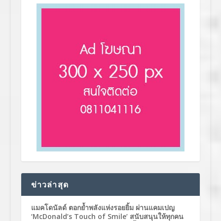
ข่าวล่าสุด
แมคโดนัลด์ ตอกย้ำพลังแห่งรอยยิ้ม ผ่านแคมเปญ
‘McDonald’s Touch of Smile’ สนับสนุนให้ทุกคน