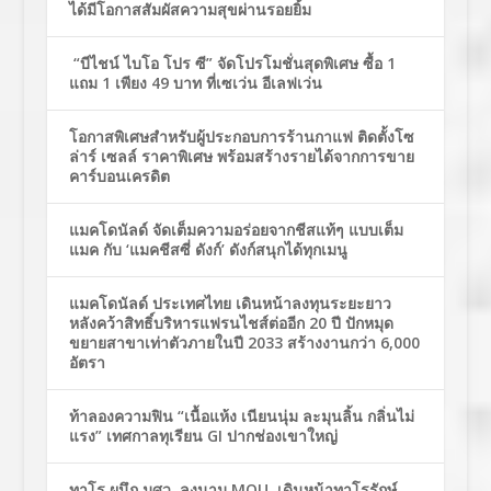
ได้มีโอกาสสัมผัสความสุขผ่านรอยยิ้ม
“บีไชน์ ไบโอ โปร ซี” จัดโปรโมชั่นสุดพิเศษ ซื้อ 1
แถม 1 เพียง 49 บาท ที่เซเว่น อีเลฟเว่น
โอกาสพิเศษสำหรับผู้ประกอบการร้านกาแฟ ติดตั้งโซ
ล่าร์ เซลล์ ราคาพิเศษ พร้อมสร้างรายได้จากการขาย
คาร์บอนเครดิต
แมคโดนัลด์ จัดเต็มความอร่อยจากชีสแท้ๆ แบบเต็ม
แมค กับ ‘แมคชีสซี่ ดังก์’ ดังก์สนุกได้ทุกเมนู
แมคโดนัลด์ ประเทศไทย เดินหน้าลงทุนระยะยาว
หลังคว้าสิทธิ์บริหารแฟรนไชส์ต่ออีก 20 ปี ปักหมุด
ขยายสาขาเท่าตัวภายในปี 2033 สร้างงานกว่า 6,000
อัตรา
ท้าลองความฟิน “เนื้อแห้ง เนียนนุ่ม ละมุนลิ้น กลิ่นไม่
แรง” เทศกาลทุเรียน GI ปากช่องเขาใหญ่
ทาโร ผนึก มศว ลงนาม MOU เดินหน้าทาโรรักษ์