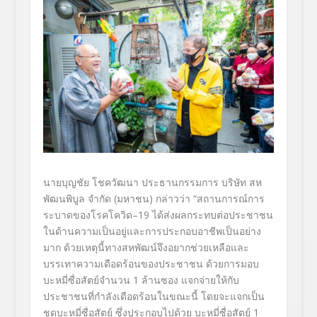
นายบุญชัย โชควัฒนา
ประธานกรรมการ บริษัท สห
พัฒนพิบูล จำกัด (มหาชน) กล่าวว่า “สถานการณ์การ
ระบาดของโรคโควิด–
19
ได้ส่งผลกระทบต่อประชาชน
ในด้
านความเป็นอยู่และการประกอบอาชี
พเป็นอย่าง
มาก ด้วยเหตุนี้ทางสหพัฒน์จึงอยากช่
วยเหลือและ
บรรเทาความเดือดร้
อนของประชาชน ด้วยการมอบ
บะหมี่ซื่อสัตย์จำนวน
1
ล้านซอง แจกจ่ายให้กับ
ประชาชนที่กำลั
งเดือดร้อนในขณะนี้ โดยจะแจกเป็น
ชุดบะหมี่ซื่อสัตย์ ซึ่งประกอบไปด้วย บะหมี่ซื่อสัตย์
1