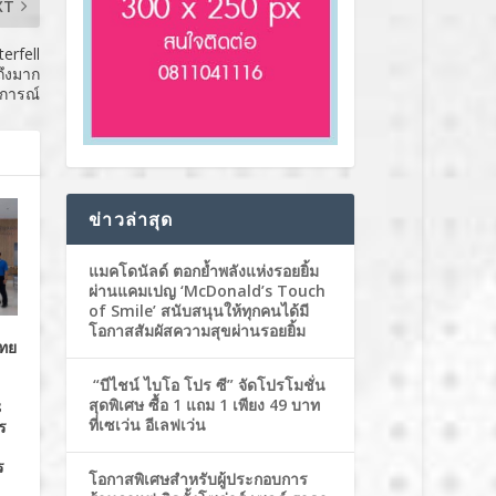
XT
erfell
ถึงมาก
ติการณ์
ข่าวล่าสุด
แมคโดนัลด์ ตอกย้ำพลังแห่งรอยยิ้ม
ผ่านแคมเปญ ‘McDonald’s Touch
of Smile’ สนับสนุนให้ทุกคนได้มี
โอกาสสัมผัสความสุขผ่านรอยยิ้ม
ไทย
“บีไชน์ ไบโอ โปร ซี” จัดโปรโมชั่น
สุดพิเศษ ซื้อ 1 แถม 1 เพียง 49 บาท
8
ที่เซเว่น อีเลฟเว่น
าร
ร
โอกาสพิเศษสำหรับผู้ประกอบการ