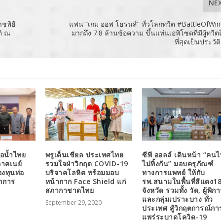
NE
ชพิธี
แฟน “เกม ออฟ โธรนส์” ทั่วโลกทวีต #BattleOfWint
ติ ณ
มากถึง 7.8 ล้านข้อความ ขึ้นแท่นเอพิโซดที่มีผู้ทวีต
ที่สุดเป็นประวั
่อน้ำไทย
พรูเด็นเชียล ประเทศไทย
ซีพี ออลล์ เดินหน้า “คน
อาคเนย์
รวมใจฝ่าวิกฤต COVID-19
ไม่ทิ้งกัน” มอบครุภัณฑ์
งทุนท่อ
บริจาคโลหิต พร้อมมอบ
ทางการแพทย์ ให้กับ
นาการ
หน้ากาก Face Shield แก่
รพ.สนามในพื้นที่สีแดง1
สภากาชาดไทย
จังหวัด รวมทั้ง วัด, ผู้พิก
และกลุ่มเปราะบาง ทั่ว
September 29, 2020
ประเทศ สู้วิกฤตการณ์กา
แพร่ระบาดโควิด-19