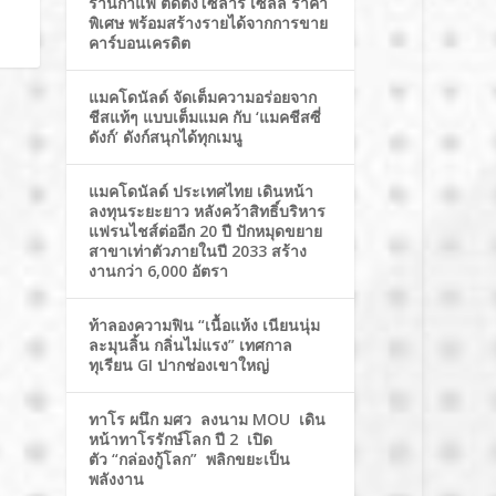
ร้านกาแฟ ติดตั้งโซล่าร์ เซลล์ ราคา
พิเศษ พร้อมสร้างรายได้จากการขาย
คาร์บอนเครดิต
แมคโดนัลด์ จัดเต็มความอร่อยจาก
ชีสแท้ๆ แบบเต็มแมค กับ ‘แมคชีสซี่
ดังก์’ ดังก์สนุกได้ทุกเมนู
แมคโดนัลด์ ประเทศไทย เดินหน้า
ลงทุนระยะยาว หลังคว้าสิทธิ์บริหาร
แฟรนไชส์ต่ออีก 20 ปี ปักหมุดขยาย
สาขาเท่าตัวภายในปี 2033 สร้าง
งานกว่า 6,000 อัตรา
ท้าลองความฟิน “เนื้อแห้ง เนียนนุ่ม
ละมุนลิ้น กลิ่นไม่แรง” เทศกาล
ทุเรียน GI ปากช่องเขาใหญ่
ทาโร ผนึก มศว ลงนาม MOU เดิน
หน้าทาโรรักษ์โลก ปี 2 เปิด
ตัว “กล่องกู้โลก” พลิกขยะเป็น
พลังงาน