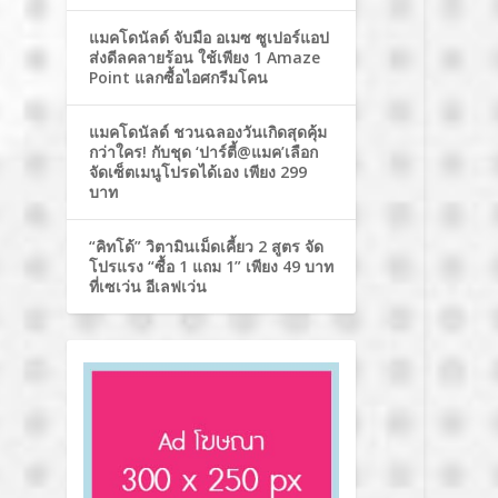
แมคโดนัลด์ จับมือ อเมซ ซูเปอร์แอป
ส่งดีลคลายร้อน ใช้เพียง 1 Amaze
Point แลกซื้อไอศกรีมโคน
แมคโดนัลด์ ชวนฉลองวันเกิดสุดคุ้ม
กว่าใคร! กับชุด ‘ปาร์ตี้@แมค’เลือก
จัดเซ็ตเมนูโปรดได้เอง เพียง 299
บาท
“คิทโด้” วิตามินเม็ดเคี้ยว 2 สูตร จัด
โปรแรง “ซื้อ 1 แถม 1” เพียง 49 บาท
ที่เซเว่น อีเลฟเว่น