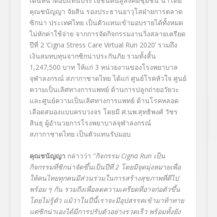
เดินหน้าตอบแทนประโยชน์คืนสู่สังคมชุมชน นำโดย
คุณชนัญญา จัยสิน รองประธานอาวุโสฝ่ายการตลาด
ซิกน่า ประเทศไทย เป็นตัวแทนเข้ามอบรายได้ทั้งหมด
ไม่หักค่าใช้จ่าย จากการจัดกิจกรรมงานวิ่งสลายเครียด
ปีที่ 2 ‘
Cigna Stress Care Virtual Run
2020’ รวมถึง
เงินสมทบทุนจากซิกน่าประกันภัย รวมทั้งสิ้น
1
,
247
,
500 บาท ให้แก่ 3 หน่วยงานของโรงพยาบาล
จุฬาลงกรณ์ สภากาชาดไทย ได้แก่ ศูนย์โรคหัวใจ ศูนย์
ความเป็นเลิศทางการแพทย์ ด้านการปลูกถ่ายอวัยวะ
และศูนย์ความเป็นเลิศทางการแพทย์ ด้านโรคหลอด
เลือดสมองแบบครบวงจร โดยมี ศ.นพ.สุทธิพงศ์ วัชร
สินธุ ผู้อำนวยการโรงพยาบาลจุฬาลงกรณ์
สภากาชาดไทย เป็นตัวแทนรับมอบ
คุณชนัญญา
กล่าวว่า
“กิจกรรม
Cigna Run
เป็น
กิจกรรมที่ซิกน่าจัดขึ้นเป็นปีที่ 2 โดยมีจุดมุ่งหมายเพื่อ
ให้คนไทยทุกคนมีส่วนร่วมในการสร้างสุขภาพที่ดีไป
พร้อม ๆ กัน รวมถึงเพื่อลดความเครียดที่อาจก่อตัวขึ้น
โดยไม่รู้ตัว แม้ว่าในปีนี้เราจะมีอุปสรรคเข้ามาท้าทาย
แต่ซิกน่าเองได้มีการปรับตัวอย่างรวดเร็ว พร้อมทั้งยัง