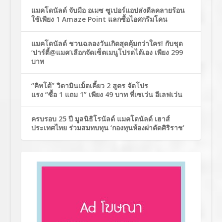
แมคโดนัลด์ จับมือ อเมซ ซูเปอร์แอปส่งดีลคลายร้อน
ใช้เพียง 1 Amaze Point แลกซื้อไอศกรีมโคน
แมคโดนัลด์ ชวนฉลองวันเกิดสุดคุ้มกว่าใคร! กับชุด
‘ปาร์ตี้@แมค’เลือกจัดเซ็ตเมนูโปรดได้เอง เพียง 299
บาท
“คิทโด้” วิตามินเม็ดเคี้ยว 2 สูตร จัดโปร
แรง “ซื้อ 1 แถม 1” เพียง 49 บาท ที่เซเว่น อีเลฟเว่น
ครบรอบ 25 ปี มูลนิธิโรนัลด์ แมคโดนัลด์ เฮาส์
ประเทศไทย ร่วมสมทบทุน ‘กองทุนห้องผ่าตัดศิริราช’