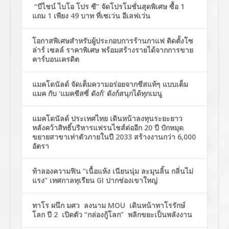
“บีไชน์ ไบโอ โปร ซี” จัดโปรโมชั่นสุดพิเศษ ซื้อ 1
แถม 1 เพียง 49 บาท ที่เซเว่น อีเลฟเว่น
โอกาสพิเศษสำหรับผู้ประกอบการร้านกาแฟ ติดตั้งโซ
ล่าร์ เซลล์ ราคาพิเศษ พร้อมสร้างรายได้จากการขาย
คาร์บอนเครดิต
แมคโดนัลด์ จัดเต็มความอร่อยจากชีสแท้ๆ แบบเต็ม
แมค กับ ‘แมคชีสซี่ ดังก์’ ดังก์สนุกได้ทุกเมนู
แมคโดนัลด์ ประเทศไทย เดินหน้าลงทุนระยะยาว
หลังคว้าสิทธิ์บริหารแฟรนไชส์ต่ออีก 20 ปี ปักหมุด
ขยายสาขาเท่าตัวภายในปี 2033 สร้างงานกว่า 6,000
อัตรา
ท้าลองความฟิน “เนื้อแห้ง เนียนนุ่ม ละมุนลิ้น กลิ่นไม่
แรง” เทศกาลทุเรียน GI ปากช่องเขาใหญ่
ทาโร ผนึก มศว ลงนาม MOU เดินหน้าทาโรรักษ์
โลก ปี 2 เปิดตัว “กล่องกู้โลก” พลิกขยะเป็นพลังงาน