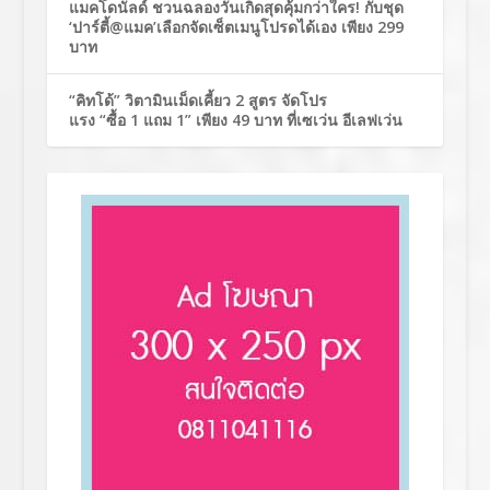
แมคโดนัลด์ ชวนฉลองวันเกิดสุดคุ้มกว่าใคร! กับชุด
‘ปาร์ตี้@แมค’เลือกจัดเซ็ตเมนูโปรดได้เอง เพียง 299
บาท
“คิทโด้” วิตามินเม็ดเคี้ยว 2 สูตร จัดโปร
แรง “ซื้อ 1 แถม 1” เพียง 49 บาท ที่เซเว่น อีเลฟเว่น