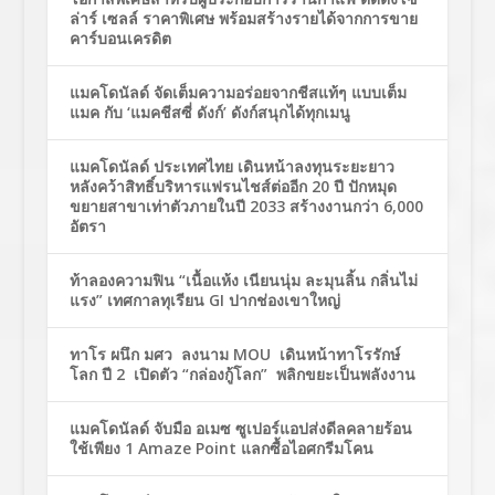
ล่าร์ เซลล์ ราคาพิเศษ พร้อมสร้างรายได้จากการขาย
คาร์บอนเครดิต
แมคโดนัลด์ จัดเต็มความอร่อยจากชีสแท้ๆ แบบเต็ม
แมค กับ ‘แมคชีสซี่ ดังก์’ ดังก์สนุกได้ทุกเมนู
แมคโดนัลด์ ประเทศไทย เดินหน้าลงทุนระยะยาว
หลังคว้าสิทธิ์บริหารแฟรนไชส์ต่ออีก 20 ปี ปักหมุด
ขยายสาขาเท่าตัวภายในปี 2033 สร้างงานกว่า 6,000
อัตรา
ท้าลองความฟิน “เนื้อแห้ง เนียนนุ่ม ละมุนลิ้น กลิ่นไม่
แรง” เทศกาลทุเรียน GI ปากช่องเขาใหญ่
ทาโร ผนึก มศว ลงนาม MOU เดินหน้าทาโรรักษ์
โลก ปี 2 เปิดตัว “กล่องกู้โลก” พลิกขยะเป็นพลังงาน
แมคโดนัลด์ จับมือ อเมซ ซูเปอร์แอปส่งดีลคลายร้อน
ใช้เพียง 1 Amaze Point แลกซื้อไอศกรีมโคน