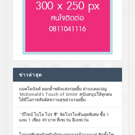
ข่าวล่าสุด
แมคโดนัลด์ ตอกย้ำพลังแห่งรอยยิ้ม ผ่านแคมเปญ
‘McDonald’s Touch of Smile’ สนับสนุนให้ทุกคน
ได้มีโอกาสสัมผัสความสุขผ่านรอยยิ้ม
“บีไชน์ ไบโอ โปร ซี” จัดโปรโมชั่นสุดพิเศษ ซื้อ 1
แถม 1 เพียง 49 บาท ที่เซเว่น อีเลฟเว่น
โอกาสพิเศษสำหรับผู้ประกอบการร้านกาแฟ ติดตั้งโซ