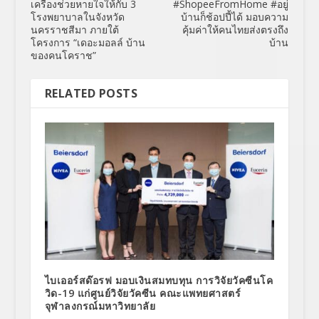
เครื่องช่วยหายใจให้กับ 3
#ShopeeFromHome #อยู่
โรงพยาบาลในจังหวัด
บ้านก็ช้อปปี้ได้ มอบความ
นครราชสีมา ภายใต้
คุ้มค่าให้คนไทยส่งตรงถึง
โครงการ “เดอะมอลล์ บ้าน
บ้าน
ของคนโคราช”
RELATED POSTS
ไบเออร์สด๊อรฟ มอบเงินสมทบทุน การวิจัยวัคซีนโค
วิด-19 แก่ศูนย์วิจัยวัคซีน คณะแพทยศาสตร์
จุฬาลงกรณ์มหาวิทยาลัย