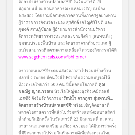
จิตอาสาสร้างบ้านปลาเอสซีจี’ ในวันเสาร์ที่ 23
มิถุนายนนี้ ณ สวนสาธารณะแหลมเจริญ อ.เมือง
จ.ระยอง โดยร่วมมือกับทุกภาคส่วนทั้งภาครัฐอย่างท่าน
ผู้ว่าราชการจังหวัดระยอง สุรศักดิ์ เจริญศิริโชติ และ
ภุชงค์ สฤษฎีชัยกุล ผู้อำนวยการสำนักงานบริหาร
จัดการทรัพยากรทางทะเลและชายฝั่งที่ 1 (สบทช.ที่1)
ชุมชนประมงพื้นบ้าน และจิตอาสาจากทั่วประเทศ ผู้
สนใจสามารถติดตามความเคลื่อนไหวของกิจกรรมได้ที่
www.scgchemicals.com/fishhome/
คราวก่อนเอสซีจีระดมพลังจิตอาสาไปร่วมสร้างบ้าน
ปลาที่ จ.ระยอง มีคนใจดีไปช่วยคืนความสมบูรณ์ให้
ท้องทะเลไทยกว่า 500 คน ปีนี้พอสบโอกาสดี
คุณ
ชลณัฐ ญาณารณพ
หัวเรือใหญ่ของธุรกิจเคมิคอลส์
เอสซีจี จึงรีบจัดกิจกรรม
‘
รักษ์น้ำ จากภูผา สู่มหานที…
จิตอาสาสร้างบ้านปลาเอสซีจี
’
พร้อมเชิญจิตอาสาที่
พลาดโอกาสคราวที่แล้วไปร่วมสร้างแหล่งอนุบาลสัตว์
น้ำด้วยกันอีกครั้ง ในวันเสาร์ที่ 23 มิถุนายนนี้ ณ สวน
สาธารณะแหลมเจริญ อ.เมือง จ.ระยอง ได้ยินมาว่าครั้ง
นี้มีจิตอาสาจะไปร่วมกันทำความดีเพื่อท้องทะเลไทย