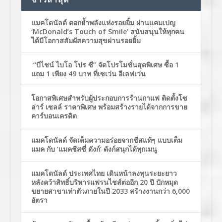
แมคโดนัลด์ ตอกย้ำพลังแห่งรอยยิ้ม ผ่านแคมเปญ
‘McDonald’s Touch of Smile’ สนับสนุนให้ทุกคน
ได้มีโอกาสสัมผัสความสุขผ่านรอยยิ้ม
“บีไชน์ ไบโอ โปร ซี” จัดโปรโมชั่นสุดพิเศษ ซื้อ 1
แถม 1 เพียง 49 บาท ที่เซเว่น อีเลฟเว่น
โอกาสพิเศษสำหรับผู้ประกอบการร้านกาแฟ ติดตั้งโซ
ล่าร์ เซลล์ ราคาพิเศษ พร้อมสร้างรายได้จากการขาย
คาร์บอนเครดิต
แมคโดนัลด์ จัดเต็มความอร่อยจากชีสแท้ๆ แบบเต็ม
แมค กับ ‘แมคชีสซี่ ดังก์’ ดังก์สนุกได้ทุกเมนู
แมคโดนัลด์ ประเทศไทย เดินหน้าลงทุนระยะยาว
หลังคว้าสิทธิ์บริหารแฟรนไชส์ต่ออีก 20 ปี ปักหมุด
ขยายสาขาเท่าตัวภายในปี 2033 สร้างงานกว่า 6,000
อัตรา