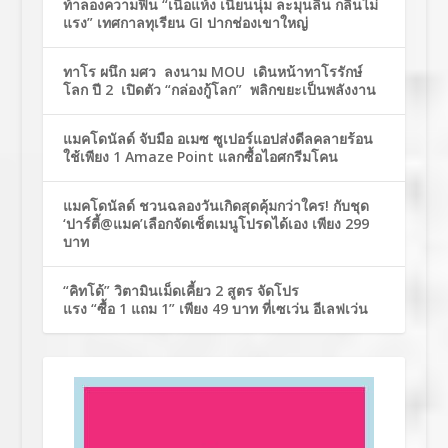
ท้าลองความฟิน “เนื้อแห้ง เนียนนุ่ม ละมุนลิ้น กลิ่นไม่
แรง” เทศกาลทุเรียน GI ปากช่องเขาใหญ่
ทาโร ผนึก มศว ลงนาม MOU เดินหน้าทาโรรักษ์
โลก ปี 2 เปิดตัว “กล่องกู้โลก” พลิกขยะเป็นพลังงาน
แมคโดนัลด์ จับมือ อเมซ ซูเปอร์แอปส่งดีลคลายร้อน
ใช้เพียง 1 Amaze Point แลกซื้อไอศกรีมโคน
แมคโดนัลด์ ชวนฉลองวันเกิดสุดคุ้มกว่าใคร! กับชุด
‘ปาร์ตี้@แมค’เลือกจัดเซ็ตเมนูโปรดได้เอง เพียง 299
บาท
“คิทโด้” วิตามินเม็ดเคี้ยว 2 สูตร จัดโปร
แรง “ซื้อ 1 แถม 1” เพียง 49 บาท ที่เซเว่น อีเลฟเว่น