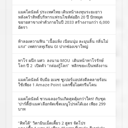
แมคโดนัลด์ ประเทศไทย เดินหน้าลงทุนระยะยาว
หลังคว้าสิทธิ์บริหารแฟรนไชส์ต่ออีก 20 ปี ปักหมุด
ขยายสาขาเท่าตัวภายในปี 2033 สร้างงานกว่า 6,000
อัตรา
ท้าลองความฟิน “เนื้อแห้ง เนียนนุ่ม ละมุนลิ้น กลิ่นไม่
แรง” เทศกาลทุเรียน GI ปากช่องเขาใหญ่
ทาโร ผนึก มศว ลงนาม MOU เดินหน้าทาโรรักษ์
โลก ปี 2 เปิดตัว “กล่องกู้โลก” พลิกขยะเป็นพลังงาน
แมคโดนัลด์ จับมือ อเมซ ซูเปอร์แอปส่งดีลคลายร้อน
ใช้เพียง 1 Amaze Point แลกซื้อไอศกรีมโคน
แมคโดนัลด์ ชวนฉลองวันเกิดสุดคุ้มกว่าใคร! กับชุด
‘ปาร์ตี้@แมค’เลือกจัดเซ็ตเมนูโปรดได้เอง เพียง 299
บาท
“คิทโด้” วิตามินเม็ดเคี้ยว 2 สูตร จัดโปร