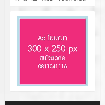
แรง “ซื้อ 1 แถม 1” เพียง 49 บาท ที่เซเว่น อีเลฟเว่น