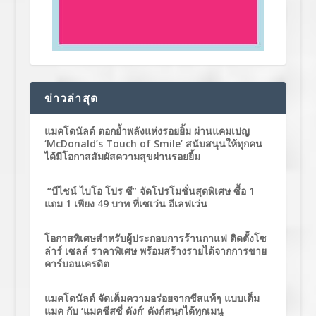
ข่าวล่าสุด
แมคโดนัลด์ ตอกย้ำพลังแห่งรอยยิ้ม ผ่านแคมเปญ
‘McDonald’s Touch of Smile’ สนับสนุนให้ทุกคน
ได้มีโอกาสสัมผัสความสุขผ่านรอยยิ้ม
“บีไชน์ ไบโอ โปร ซี” จัดโปรโมชั่นสุดพิเศษ ซื้อ 1
แถม 1 เพียง 49 บาท ที่เซเว่น อีเลฟเว่น
โอกาสพิเศษสำหรับผู้ประกอบการร้านกาแฟ ติดตั้งโซ
ล่าร์ เซลล์ ราคาพิเศษ พร้อมสร้างรายได้จากการขาย
คาร์บอนเครดิต
แมคโดนัลด์ จัดเต็มความอร่อยจากชีสแท้ๆ แบบเต็ม
แมค กับ ‘แมคชีสซี่ ดังก์’ ดังก์สนุกได้ทุกเมนู