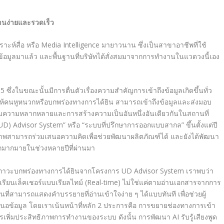
่านง่ายและรวดเร็ว
ะห์สื่อ หรือ
Media Intelligence
มายาวนาน ซึ่งเป็นสาขาอาชีพที่ใช้
อมูลมาแล้ว และพื้นฐานที่บริษัทได้สั่งสมมาจากการทำงานในแวดวงนี้เอง
015 ซึ่งในขณะนั้นมีการตื่นตัวเรื่องความสำคัญการเข้าถึงข้อมูลเกิดขึ้นทั่ว
้คนหูหนวกหรือบกพร่องทางการได้ยิน สามารถเข้าถึงข้อมูลและส่งมอบ
ิมความหลากหลายและการสร้างความเป็นอันหนึ่งอันเดียวกันในสถานที่
(UD) Advisor System”
หรือ “ระบบ
ที่ปรึกษาการออกแบบสากล” ขึ้นตั้งแต่ปี
ลภาพสามารถร่วมเสนอความคิดเพื่อช่วยพัฒนาผลิตภัณฑ์ได้ และยังได้พัฒนา
กมากมายในช่วงหลายปีที่ผ่านมา
ี่มีภาวะบกพร่องทางการได้ยินจากโครงการ
UD Advisor System
เราพบว่า
ียนเล็คเชอร์แบบเรียลไทม์ (
Real-time
) ไม่ใช่แค่ตามอ่านเอกสารจากการ
ชันที่สามารถแสดง
คำบรรยายที่อ่านเข้าใจง่าย ๆ ได้แบบทันที เพื่อช่วยผู้
ข้อมูล โดยเราเน้นหน้าที่หลัก 2 ประการคือ การขยายช่องทางการเข้า
การเพิ่มประสิทธิภาพการทำงานของระบบ ดังนั้น การพัฒนา
AI
รับรู้เสียงพูด