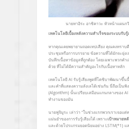
นายทาอิระ อาชิคาวะ หัวหน้าแผนกวิ
เทคโนโลยีเบื้องหลังความสำเร็จของระบบรับรู้เ
หากคุณเคยพยายามถอดเทปเสียง คุณคงทราบดี
ประชุมหรือการบรรยาย ข้อความที่ได้มักจะยุ่ง
บันทึกเนื้อหาข้อมูลที่ถูกต้อง โดยเฉพาะพวกคำเต
ด้วย ที่ไม่ได้มีความสำคัญอะไรกับเนื้อหาหลัก
เทคโนโลยี
AI
รับรู้เสียงพูดที่โตชิบาพัฒนาขึ้
และคำที่แสดงความลังเลได้เช่นกัน นี่ถือเป
(Algorithm
) นั้น
เปรียบเสมือนแกนกลางของ
AI
ทำงานของมัน
นายฟูจิมูระ เล่าว่า “ในช่วงแรกพวกเราเจอแต่
แม่นยำของการรับรู้เสียงได้ เพราะ
เป้าหมายหลั
และด้วยโปรแกรมยอดนิยมอย่าง
LSTM
(*1)
แ