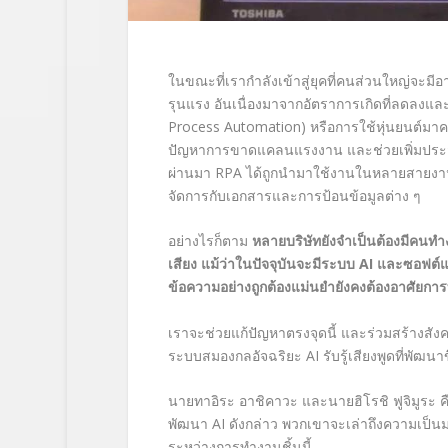
ในขณะที่เรากำลังเข้าสู่ยุคที่คนส่วนใหญ่จะม
รุนแรง อันเนื่องมาจากอัตราการเกิดที่ลดลงและกา
Process Automation)
หรือการใช้หุ่นยนต์มา
ปัญหาการขาดแคลนแรงงาน และช่วยเพิ่มประสิ
ผ่านมา
RPA
ได้ถูกนำมาใช้งานในหลายสายงาน
จัดการกับเอกสารและการป้อนข้อมูลต่าง ๆ
อย่างไรก็ตาม
หลายบริษัทยังจำเป็นต้องมีคนท
เสียง แม้ว่าในปัจจุบันจะมีระบบ
AI
และซอฟต์แว
ข้อความอย่างถูกต้องแม่นยำยังคงต้องอาศัยการ
เราจะช่วยแก้ปัญหาตรงจุดนี้ และร่วมสร้างสัง
ระบบสมองกลอัจฉริยะ
AI
รับรู้เสียงพูดที่พัฒนา
นายทาอิระ
อาชิคาวะ และนายฮิโรชิ
ฟูจิมูระ
พัฒนา
AI
ดังกล่าว พวกเขาจะเล่าถึงความเป็
ระหว่างการทำงานชิ้นนี้