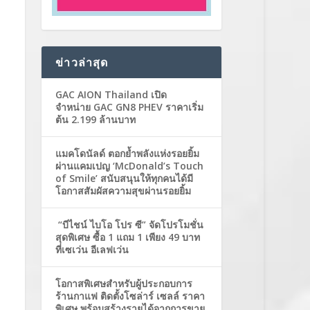
ข่าวล่าสุด
GAC AION Thailand เปิด
จำหน่าย GAC GN8 PHEV ราคาเริ่ม
ต้น 2.199 ล้านบาท
แมคโดนัลด์ ตอกย้ำพลังแห่งรอยยิ้ม
ผ่านแคมเปญ ‘McDonald’s Touch
of Smile’ สนับสนุนให้ทุกคนได้มี
โอกาสสัมผัสความสุขผ่านรอยยิ้ม
“บีไชน์ ไบโอ โปร ซี” จัดโปรโมชั่น
สุดพิเศษ ซื้อ 1 แถม 1 เพียง 49 บาท
ที่เซเว่น อีเลฟเว่น
โอกาสพิเศษสำหรับผู้ประกอบการ
ร้านกาแฟ ติดตั้งโซล่าร์ เซลล์ ราคา
พิเศษ พร้อมสร้างรายได้จากการขาย