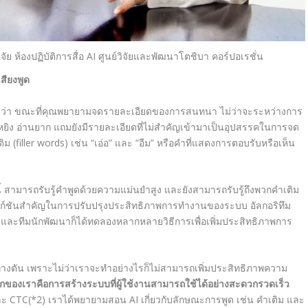
จัย
ห้องปฏิบัติการสื่อ
AI
ศูนย์วิจัยและพัฒนาโตชิบา คอร์ปอเรชั่น
สียงพูด
ว่า ขณะที่คุณพยายามจดรายละเอียดของการสนทนา ไม่ว่าจะระหว่างการ
เหยิง อ่านยาก แถมยังมีรายละเอียดที่ไม่สำคัญเข้ามาเป็นอุปสรรคในการจด
ิม (filler words
) เช่น
“เอ่อ” และ “อืม” หรือคำที่แสดงการตอบรับหรือเห็น
นนี้ สามารถรับรู้คำพูดด้วยความแม่นยำสูง และยังสามารถรับรู้ถึงพวกคำเติม
็นฟังก์ชันสำคัญในการปรับปรุงประสิทธิภาพการทำงานของระบบ
อัลกอริทึม
และทีมนักพัฒนาก็ได้ทดลองหลากหลายวิธีการเพื่อเพิ่มประสิทธิภาพการ
ทางตัน เพราะไม่ว่าเราจะทำอย่างไรก็ไม่สามารถเพิ่มประสิทธิภาพความ
กของเราคือการสร้างระบบที่ผู้ใช้งานสามารถใช้ได้อย่างสะดวกรวดเร็ว
ละ
CTC
(*2)
เราได้พยายามสอน
AI
เกี่ยวกับ
ลักษณะการพูด เช่น คำเติม และ