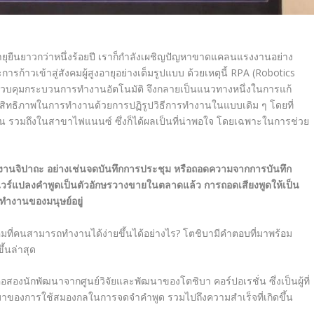
ีอายุยืนยาวกว่าหนึ่งร้อยปี เราก็กำลังเผชิญปัญหาขาดแคลนแรงงานอย่าง
รก้าวเข้าสู่สังคมผู้สูงอายุอย่างเต็มรูปแบบ ด้วยเหตุนี้
RPA (Robotics
ควบคุมกระบวนการทำงานอัตโนมัติ จึงกลายเป็นแนวทางหนึ่งในการแก้
ทธิภาพในการทำงานด้วยการปฏิรูปวิธีการทำงานในแบบเดิม ๆ โดยที่
 รวมถึงในสาขาไฟแนนซ์ ซึ่งก็ได้ผลเป็นที่น่าพอใจ โดยเฉพาะในการช่วย
ำงานจิปาถะ อย่างเช่นจดบันทึกการประชุม หรือถอดความจากการบันทึก
ร์แปลงคำพูดเป็นตัวอักษรวางขายในตลาดแล้ว การถอดเสียงพูดให้เป็น
ทำงานของมนุษย์อยู่
คมที่คนสามารถทำงานได้ง่ายขึ้นได้อย่างไร? โตชิบามีคำตอบที่มาพร้อม
ขึ้นล่าสุด
 คือสองนักพัฒนาจากศูนย์วิจัยและพัฒนาของโตชิบา คอร์ปอเรชั่น ซึ่งเป็นผู้ที่
นมาของการใช้สมองกลในการจดจำคำพูด รวมไปถึงความสำเร็จที่เกิดขึ้น