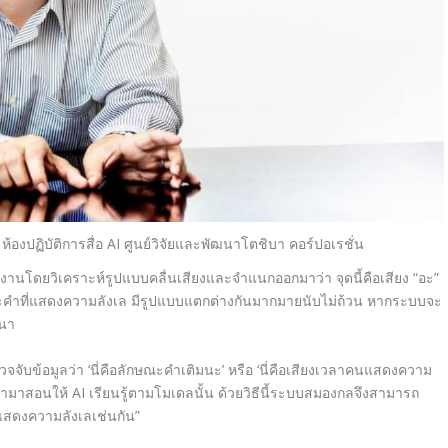
 ห้องปฏิบัติการสื่อ
AI
ศูนย์วิจัยและพัฒนาโตชิบา คอร์ปอเรชั่น
ะทำงานโดยวิเคราะห์รูปแบบคลื่นเสียงและจำแนกออกมาว่า จุดนี้คือเสียง “อะ”
ติม และคำที่แสดงความลังเล มีรูปแบบแตกต่างกันมากมายนับไม่ถ้วน หากระบบจะ
ฒนา
จจับข้อมูลว่า
‘
นี่คือลักษณะคำเติมนะ
’
หรือ
‘
นี่คือเสียงเวลาคนแสดงความ
้ามาสอนให้
AI
เรียนรู้ตามโมเดลนั้น ด้วยวิธีนี้ระบบสมองกลจึงสามารถ
สดงความลังเลเช่นกัน
”