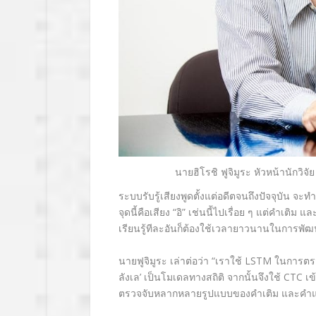
นายฮิโรชิ ฟูจิมูระ
หัวหน้านักวิจัย
ระบบรับรู้เสียงพูดตั้งแต่อดีตจนถึงปัจจุบัน จ
จุดนี้คือเสียง “อิ” เช่นนี้ไปเรื่อย ๆ แต่คำเ
เรียนรู้ทีละอันก็ต้องใช้เวลายาวนานในการพั
นายฟูจิมูระ เล่าต่อว่า “เราใช้
LSTM
ในการตรว
ลังเล
’
เป็นโมเดลทางสถิติ จากนั้นจึงใช้
CTC
เข
ตรวจจับหลากหลายรูปแบบของคำเติม และคำแ