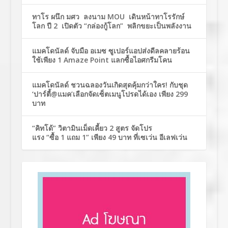
ทาโร ผนึก มศว ลงนาม MOU เดินหน้าทาโรรักษ์
โลก ปี 2 เปิดตัว “กล่องกู้โลก” พลิกขยะเป็นพลังงาน
แมคโดนัลด์ จับมือ อเมซ ซูเปอร์แอปส่งดีลคลายร้อน
ใช้เพียง 1 Amaze Point แลกซื้อไอศกรีมโคน
แมคโดนัลด์ ชวนฉลองวันเกิดสุดคุ้มกว่าใคร! กับชุด
‘ปาร์ตี้@แมค’เลือกจัดเซ็ตเมนูโปรดได้เอง เพียง 299
บาท
“คิทโด้” วิตามินเม็ดเคี้ยว 2 สูตร จัดโปร
แรง “ซื้อ 1 แถม 1” เพียง 49 บาท ที่เซเว่น อีเลฟเว่น