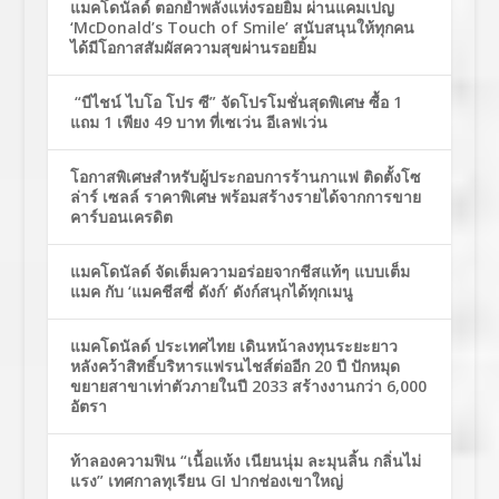
แมคโดนัลด์ ตอกย้ำพลังแห่งรอยยิ้ม ผ่านแคมเปญ
‘McDonald’s Touch of Smile’ สนับสนุนให้ทุกคน
ได้มีโอกาสสัมผัสความสุขผ่านรอยยิ้ม
“บีไชน์ ไบโอ โปร ซี” จัดโปรโมชั่นสุดพิเศษ ซื้อ 1
แถม 1 เพียง 49 บาท ที่เซเว่น อีเลฟเว่น
โอกาสพิเศษสำหรับผู้ประกอบการร้านกาแฟ ติดตั้งโซ
ล่าร์ เซลล์ ราคาพิเศษ พร้อมสร้างรายได้จากการขาย
คาร์บอนเครดิต
แมคโดนัลด์ จัดเต็มความอร่อยจากชีสแท้ๆ แบบเต็ม
แมค กับ ‘แมคชีสซี่ ดังก์’ ดังก์สนุกได้ทุกเมนู
แมคโดนัลด์ ประเทศไทย เดินหน้าลงทุนระยะยาว
หลังคว้าสิทธิ์บริหารแฟรนไชส์ต่ออีก 20 ปี ปักหมุด
ขยายสาขาเท่าตัวภายในปี 2033 สร้างงานกว่า 6,000
อัตรา
ท้าลองความฟิน “เนื้อแห้ง เนียนนุ่ม ละมุนลิ้น กลิ่นไม่
แรง” เทศกาลทุเรียน GI ปากช่องเขาใหญ่