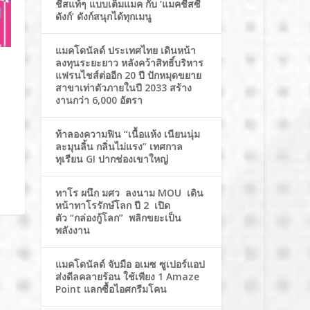
ชีสแท้ๆ แบบเต็มแมค กับ ‘แมคชีสซี่
ดังก์’ ดังก์สนุกได้ทุกเมนู
แมคโดนัลด์ ประเทศไทย เดินหน้า
ลงทุนระยะยาว หลังคว้าสิทธิ์บริหาร
แฟรนไชส์ต่ออีก 20 ปี ปักหมุดขยาย
สาขาเท่าตัวภายในปี 2033 สร้าง
งานกว่า 6,000 อัตรา
ท้าลองความฟิน “เนื้อแห้ง เนียนนุ่ม
ละมุนลิ้น กลิ่นไม่แรง” เทศกาล
ทุเรียน GI ปากช่องเขาใหญ่
ทาโร ผนึก มศว ลงนาม MOU เดิน
หน้าทาโรรักษ์โลก ปี 2 เปิด
ตัว “กล่องกู้โลก” พลิกขยะเป็น
พลังงาน
แมคโดนัลด์ จับมือ อเมซ ซูเปอร์แอป
ส่งดีลคลายร้อน ใช้เพียง 1 Amaze
Point แลกซื้อไอศกรีมโคน