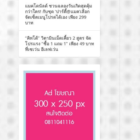
แมคโดนัลด์ ชวนฉลองวันเกิดสุดคุ้ม
กว่าใคร! กับชุด ‘ปาร์ตี้@แมค’เลือก
จัดเซ็ตเมนูโปรดได้เอง เพียง 299
บาท
“คิทโด้” วิตามินเม็ดเคี้ยว 2 สูตร จัด
โปรแรง “ซื้อ 1 แถม 1” เพียง 49 บาท
ที่เซเว่น อีเลฟเว่น