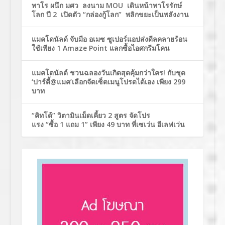
ทาโร ผนึก มศว ลงนาม MOU เดินหน้าทาโรรักษ์
โลก ปี 2 เปิดตัว “กล่องกู้โลก” พลิกขยะเป็นพลังงาน
แมคโดนัลด์ จับมือ อเมซ ซูเปอร์แอปส่งดีลคลายร้อน
ใช้เพียง 1 Amaze Point แลกซื้อไอศกรีมโคน
แมคโดนัลด์ ชวนฉลองวันเกิดสุดคุ้มกว่าใคร! กับชุด
‘ปาร์ตี้@แมค’เลือกจัดเซ็ตเมนูโปรดได้เอง เพียง 299
บาท
“คิทโด้” วิตามินเม็ดเคี้ยว 2 สูตร จัดโปร
แรง “ซื้อ 1 แถม 1” เพียง 49 บาท ที่เซเว่น อีเลฟเว่น