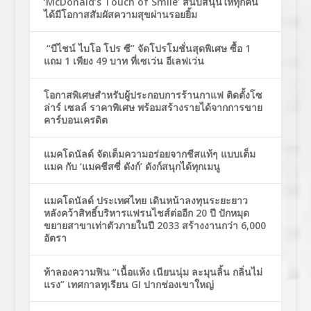
‘McDonald’s Touch of Smile’ สนับสนุนให้ทุกคน
ได้มีโอกาสสัมผัสความสุขผ่านรอยยิ้ม
“บีไชน์ ไบโอ โปร ซี” จัดโปรโมชั่นสุดพิเศษ ซื้อ 1
แถม 1 เพียง 49 บาท ที่เซเว่น อีเลฟเว่น
โอกาสพิเศษสำหรับผู้ประกอบการร้านกาแฟ ติดตั้งโซ
ล่าร์ เซลล์ ราคาพิเศษ พร้อมสร้างรายได้จากการขาย
คาร์บอนเครดิต
แมคโดนัลด์ จัดเต็มความอร่อยจากชีสแท้ๆ แบบเต็ม
แมค กับ ‘แมคชีสซี่ ดังก์’ ดังก์สนุกได้ทุกเมนู
แมคโดนัลด์ ประเทศไทย เดินหน้าลงทุนระยะยาว
หลังคว้าสิทธิ์บริหารแฟรนไชส์ต่ออีก 20 ปี ปักหมุด
ขยายสาขาเท่าตัวภายในปี 2033 สร้างงานกว่า 6,000
อัตรา
ท้าลองความฟิน “เนื้อแห้ง เนียนนุ่ม ละมุนลิ้น กลิ่นไม่
แรง” เทศกาลทุเรียน GI ปากช่องเขาใหญ่