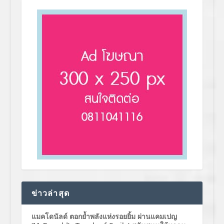
ข่าวล่าสุด
แมคโดนัลด์ ตอกย้ำพลังแห่งรอยยิ้ม ผ่านแคมเปญ