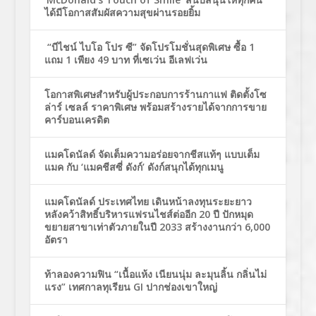
ได้มีโอกาสสัมผัสความสุขผ่านรอยยิ้ม
“บีไชน์ ไบโอ โปร ซี” จัดโปรโมชั่นสุดพิเศษ ซื้อ 1
แถม 1 เพียง 49 บาท ที่เซเว่น อีเลฟเว่น
โอกาสพิเศษสำหรับผู้ประกอบการร้านกาแฟ ติดตั้งโซ
ล่าร์ เซลล์ ราคาพิเศษ พร้อมสร้างรายได้จากการขาย
คาร์บอนเครดิต
แมคโดนัลด์ จัดเต็มความอร่อยจากชีสแท้ๆ แบบเต็ม
แมค กับ ‘แมคชีสซี่ ดังก์’ ดังก์สนุกได้ทุกเมนู
แมคโดนัลด์ ประเทศไทย เดินหน้าลงทุนระยะยาว
หลังคว้าสิทธิ์บริหารแฟรนไชส์ต่ออีก 20 ปี ปักหมุด
ขยายสาขาเท่าตัวภายในปี 2033 สร้างงานกว่า 6,000
อัตรา
ท้าลองความฟิน “เนื้อแห้ง เนียนนุ่ม ละมุนลิ้น กลิ่นไม่
แรง” เทศกาลทุเรียน GI ปากช่องเขาใหญ่