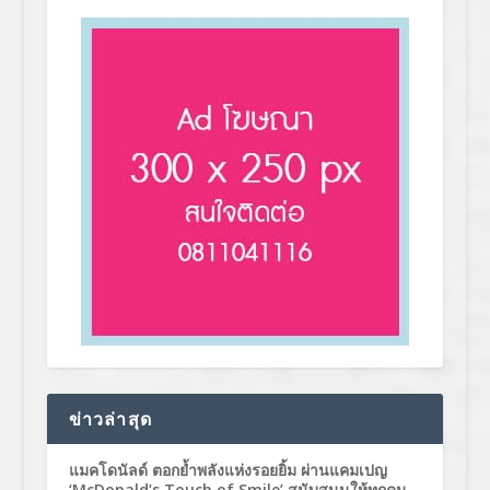
ข่าวล่าสุด
แมคโดนัลด์ ตอกย้ำพลังแห่งรอยยิ้ม ผ่านแคมเปญ
‘McDonald’s Touch of Smile’ สนับสนุนให้ทุกคน