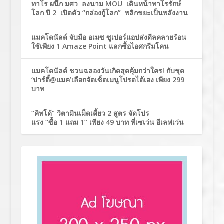
ทาโร ผนึก มศว ลงนาม MOU เดินหน้าทาโรรักษ์
โลก ปี 2 เปิดตัว “กล่องกู้โลก” พลิกขยะเป็นพลังงาน
แมคโดนัลด์ จับมือ อเมซ ซูเปอร์แอปส่งดีลคลายร้อน
ใช้เพียง 1 Amaze Point แลกซื้อไอศกรีมโคน
แมคโดนัลด์ ชวนฉลองวันเกิดสุดคุ้มกว่าใคร! กับชุด
‘ปาร์ตี้@แมค’เลือกจัดเซ็ตเมนูโปรดได้เอง เพียง 299
บาท
“คิทโด้” วิตามินเม็ดเคี้ยว 2 สูตร จัดโปร
แรง “ซื้อ 1 แถม 1” เพียง 49 บาท ที่เซเว่น อีเลฟเว่น