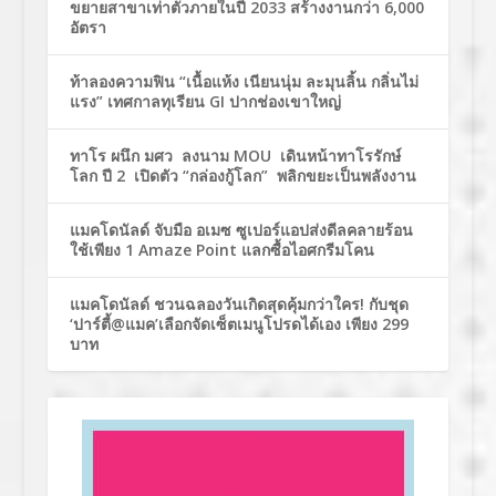
ขยายสาขาเท่าตัวภายในปี 2033 สร้างงานกว่า 6,000
อัตรา
ท้าลองความฟิน “เนื้อแห้ง เนียนนุ่ม ละมุนลิ้น กลิ่นไม่
แรง” เทศกาลทุเรียน GI ปากช่องเขาใหญ่
ทาโร ผนึก มศว ลงนาม MOU เดินหน้าทาโรรักษ์
โลก ปี 2 เปิดตัว “กล่องกู้โลก” พลิกขยะเป็นพลังงาน
แมคโดนัลด์ จับมือ อเมซ ซูเปอร์แอปส่งดีลคลายร้อน
ใช้เพียง 1 Amaze Point แลกซื้อไอศกรีมโคน
แมคโดนัลด์ ชวนฉลองวันเกิดสุดคุ้มกว่าใคร! กับชุด
‘ปาร์ตี้@แมค’เลือกจัดเซ็ตเมนูโปรดได้เอง เพียง 299
บาท