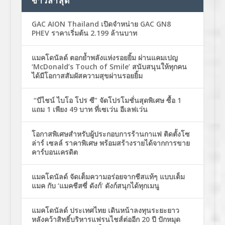
ข่าวล่าสุด
GAC AION Thailand เปิดจำหน่าย GAC GN8
PHEV ราคาเริ่มต้น 2.199 ล้านบาท
แมคโดนัลด์ ตอกย้ำพลังแห่งรอยยิ้ม ผ่านแคมเปญ
‘McDonald’s Touch of Smile’ สนับสนุนให้ทุกคน
ได้มีโอกาสสัมผัสความสุขผ่านรอยยิ้ม
“บีไชน์ ไบโอ โปร ซี” จัดโปรโมชั่นสุดพิเศษ ซื้อ 1
แถม 1 เพียง 49 บาท ที่เซเว่น อีเลฟเว่น
โอกาสพิเศษสำหรับผู้ประกอบการร้านกาแฟ ติดตั้งโซ
ล่าร์ เซลล์ ราคาพิเศษ พร้อมสร้างรายได้จากการขาย
คาร์บอนเครดิต
แมคโดนัลด์ จัดเต็มความอร่อยจากชีสแท้ๆ แบบเต็ม
แมค กับ ‘แมคชีสซี่ ดังก์’ ดังก์สนุกได้ทุกเมนู
แมคโดนัลด์ ประเทศไทย เดินหน้าลงทุนระยะยาว
หลังคว้าสิทธิ์บริหารแฟรนไชส์ต่ออีก 20 ปี ปักหมุด