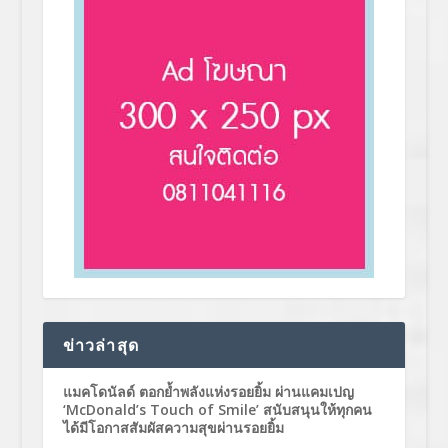
ข่าวล่าสุด
แมคโดนัลด์ ตอกย้ำพลังแห่งรอยยิ้ม ผ่านแคมเปญ
‘McDonald’s Touch of Smile’ สนับสนุนให้ทุกคน
ได้มีโอกาสสัมผัสความสุขผ่านรอยยิ้ม