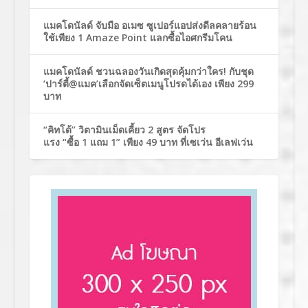
แมคโดนัลด์ จับมือ อเมซ ซูเปอร์แอปส่งดีลคลายร้อน
ใช้เพียง 1 Amaze Point แลกซื้อไอศกรีมโคน
แมคโดนัลด์ ชวนฉลองวันเกิดสุดคุ้มกว่าใคร! กับชุด
‘ปาร์ตี้@แมค’เลือกจัดเซ็ตเมนูโปรดได้เอง เพียง 299
บาท
“คิทโด้” วิตามินเม็ดเคี้ยว 2 สูตร จัดโปร
แรง “ซื้อ 1 แถม 1” เพียง 49 บาท ที่เซเว่น อีเลฟเว่น