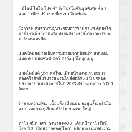
“บีไชน์ ไบโอ โปร ซี” จัดโปรโมชั่นสุดพิเศษ ซื้อ 1
แถม 1 เพียง 49 บาท ที่เซเว่น อีเลฟเว่น
โอกาสพิเศษสำหรับผู้ประกอบการร้านกาแฟ ติดตั้งโซ
ล่าร์ เซลล์ ราคาพิเศษ พร้อมสร้างรายได้จากการขาย
คาร์บอนเครดิต
แมคโดนัลด์ จัดเต็มความอร่อยจากชีสแท้ๆ แบบเต็ม
แมค กับ ‘แมคชีสซี่ ดังก์’ ดังก์สนุกได้ทุกเมนู
แมคโดนัลด์ ประเทศไทย เดินหน้าลงทุนระยะยาว
หลังคว้าสิทธิ์บริหารแฟรนไชส์ต่ออีก 20 ปี ปักหมุด
ขยายสาขาเท่าตัวภายในปี 2033 สร้างงานกว่า 6,000
อัตรา
ท้าลองความฟิน “เนื้อแห้ง เนียนนุ่ม ละมุนลิ้น กลิ่นไม่
แรง” เทศกาลทุเรียน GI ปากช่องเขาใหญ่
ทาโร ผนึก มศว ลงนาม MOU เดินหน้าทาโรรักษ์
โลก ปี 2 เปิดตัว “กล่องกู้โลก” พลิกขยะเป็นพลังงาน