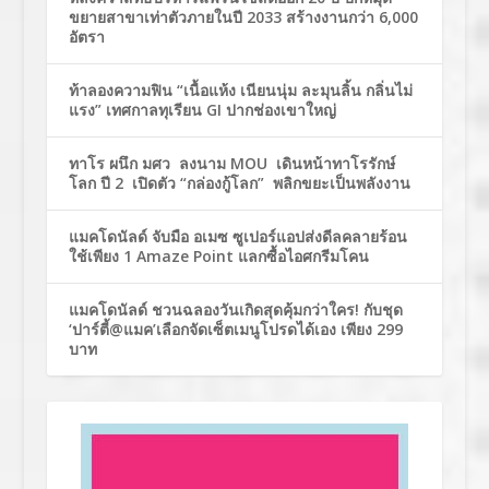
ขยายสาขาเท่าตัวภายในปี 2033 สร้างงานกว่า 6,000
อัตรา
ท้าลองความฟิน “เนื้อแห้ง เนียนนุ่ม ละมุนลิ้น กลิ่นไม่
แรง” เทศกาลทุเรียน GI ปากช่องเขาใหญ่
ทาโร ผนึก มศว ลงนาม MOU เดินหน้าทาโรรักษ์
โลก ปี 2 เปิดตัว “กล่องกู้โลก” พลิกขยะเป็นพลังงาน
แมคโดนัลด์ จับมือ อเมซ ซูเปอร์แอปส่งดีลคลายร้อน
ใช้เพียง 1 Amaze Point แลกซื้อไอศกรีมโคน
แมคโดนัลด์ ชวนฉลองวันเกิดสุดคุ้มกว่าใคร! กับชุด
‘ปาร์ตี้@แมค’เลือกจัดเซ็ตเมนูโปรดได้เอง เพียง 299
บาท