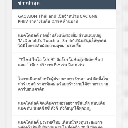
ข่าวล่าสุด
GAC AION Thailand เปิดจำหน่าย GAC GN8
PHEV ราคาเริ่มต้น 2.199 ล้านบาท
แมคโดนัลด์ ตอกย้ำพลังแห่งรอยยิ้ม ผ่านแคมเปญ
‘McDonald’s Touch of Smile’ สนับสนุนให้ทุกคน
ได้มีโอกาสสัมผัสความสุขผ่านรอยยิ้ม
“บีไชน์ ไบโอ โปร ซี” จัดโปรโมชั่นสุดพิเศษ ซื้อ 1
แถม 1 เพียง 49 บาท ที่เซเว่น อีเลฟเว่น
โอกาสพิเศษสำหรับผู้ประกอบการร้านกาแฟ ติดตั้งโซ
ล่าร์ เซลล์ ราคาพิเศษ พร้อมสร้างรายได้จากการขาย
คาร์บอนเครดิต
แมคโดนัลด์ จัดเต็มความอร่อยจากชีสแท้ๆ แบบเต็ม
แมค กับ ‘แมคชีสซี่ ดังก์’ ดังก์สนุกได้ทุกเมนู
แมคโดนัลด์ ประเทศไทย เดินหน้าลงทุนระยะยาว
หลังคว้าสิทธิ์บริหารแฟรนไชส์ต่ออีก 20 ปี ปักหมุด