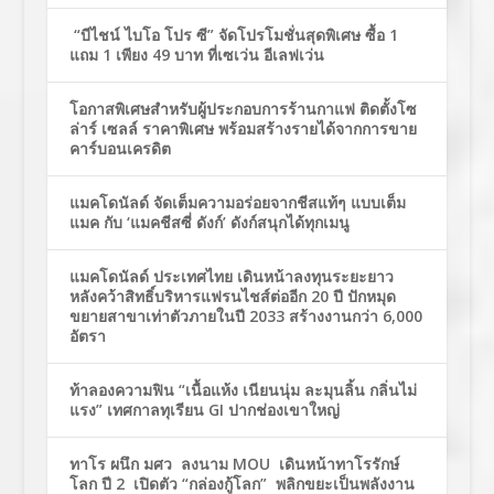
“บีไชน์ ไบโอ โปร ซี” จัดโปรโมชั่นสุดพิเศษ ซื้อ 1
แถม 1 เพียง 49 บาท ที่เซเว่น อีเลฟเว่น
โอกาสพิเศษสำหรับผู้ประกอบการร้านกาแฟ ติดตั้งโซ
ล่าร์ เซลล์ ราคาพิเศษ พร้อมสร้างรายได้จากการขาย
คาร์บอนเครดิต
แมคโดนัลด์ จัดเต็มความอร่อยจากชีสแท้ๆ แบบเต็ม
แมค กับ ‘แมคชีสซี่ ดังก์’ ดังก์สนุกได้ทุกเมนู
แมคโดนัลด์ ประเทศไทย เดินหน้าลงทุนระยะยาว
หลังคว้าสิทธิ์บริหารแฟรนไชส์ต่ออีก 20 ปี ปักหมุด
ขยายสาขาเท่าตัวภายในปี 2033 สร้างงานกว่า 6,000
อัตรา
ท้าลองความฟิน “เนื้อแห้ง เนียนนุ่ม ละมุนลิ้น กลิ่นไม่
แรง” เทศกาลทุเรียน GI ปากช่องเขาใหญ่
ทาโร ผนึก มศว ลงนาม MOU เดินหน้าทาโรรักษ์
โลก ปี 2 เปิดตัว “กล่องกู้โลก” พลิกขยะเป็นพลังงาน