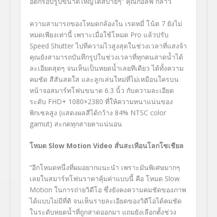
อัดกรอบรูปขนาดใหญ่ได้สบายๆ” คุณกอล์ฟ กล่าว
ความสามารถของโหมดกล้องใน เรดหมี่ โน้ต 7 ยังไม่
หมดเพียงเท่านี้ เพราะเมื่อใช้โหมด Pro แล้วปรับ
Speed Shutter ไปที่ความไวสูงสุดในช่วงเวลาที่แสงจ้า
คุณยังสามารถบันทึกรูปในช่วงเวลาที่ทุกคนสาดน้ำได้
ละเอียดสุดๆ จนเห็นเป็นหยดน้ำเลยทีเดียว ได้ทั้งความ
คมชัด สีสันสดใส และลูกเล่นใหม่ที่ไม่เหมือนใครบน
หน้าจอสมาร์ทโฟนขนาด 6.3 นิ้ว กับความละเอียด
ระดับ FHD+ 1080×2380 ที่ให้ความหนาแน่นของ
พิกเซลสูง (แสดงผลสีได้กว้าง 84% NTSC color
gamut) สะกดทุกสายตาแน่นอน
โหมด Slow Motion Video สั่นสะเทือนโลกโซเชียล
“อีกโหมดหนึ่งที่ผมอยากแนะนำ เพราะมันพิเศษมากๆ
เลยในสมาร์ทโฟนราคาคุ้มค่าแบบนี้ คือ โหมด Slow
Motion ในการถ่ายวิดีโอ ซึ่งยังคงความคมชัดของภาพ
ได้แบบไม่มีที่ติ จนเห็นรายละเอียดของวิดีโอได้คมชัด
ในระดับหยดน้ำที่ถูกสาดออกมา แถมยังเลือกตั้งช่วง