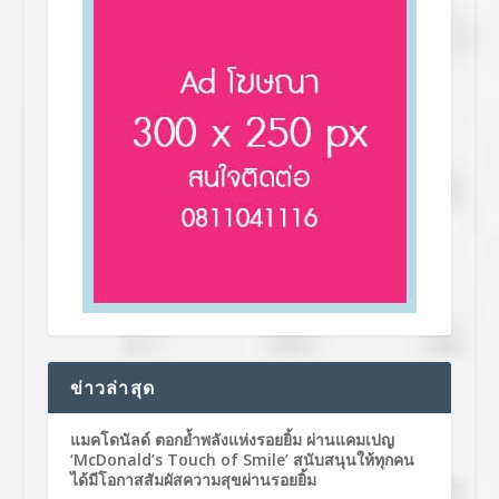
ข่าวล่าสุด
แมคโดนัลด์ ตอกย้ำพลังแห่งรอยยิ้ม ผ่านแคมเปญ
‘McDonald’s Touch of Smile’ สนับสนุนให้ทุกคน
ได้มีโอกาสสัมผัสความสุขผ่านรอยยิ้ม