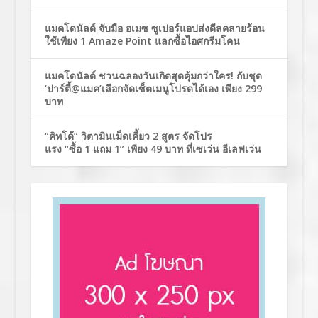
แมคโดนัลด์ จับมือ อเมซ ซูเปอร์แอปส่งดีลคลายร้อน
ใช้เพียง 1 Amaze Point แลกซื้อไอศกรีมโคน
แมคโดนัลด์ ชวนฉลองวันเกิดสุดคุ้มกว่าใคร! กับชุด
‘ปาร์ตี้@แมค’เลือกจัดเซ็ตเมนูโปรดได้เอง เพียง 299
บาท
“คิทโด้” วิตามินเม็ดเคี้ยว 2 สูตร จัดโปร
แรง “ซื้อ 1 แถม 1” เพียง 49 บาท ที่เซเว่น อีเลฟเว่น