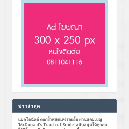
ข่าวล่าสุด
แมคโดนัลด์ ตอกย้ำพลังแห่งรอยยิ้ม ผ่านแคมเปญ
‘McDonald’s Touch of Smile’ สนับสนุนให้ทุกคน