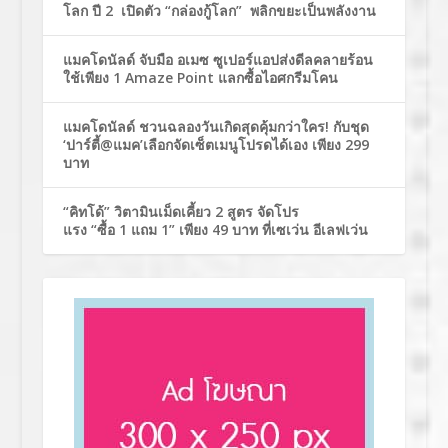
โลก ปี 2 เปิดตัว “กล่องกู้โลก” พลิกขยะเป็นพลังงาน
แมคโดนัลด์ จับมือ อเมซ ซูเปอร์แอปส่งดีลคลายร้อน
ใช้เพียง 1 Amaze Point แลกซื้อไอศกรีมโคน
แมคโดนัลด์ ชวนฉลองวันเกิดสุดคุ้มกว่าใคร! กับชุด
‘ปาร์ตี้@แมค’เลือกจัดเซ็ตเมนูโปรดได้เอง เพียง 299
บาท
“คิทโด้” วิตามินเม็ดเคี้ยว 2 สูตร จัดโปร
แรง “ซื้อ 1 แถม 1” เพียง 49 บาท ที่เซเว่น อีเลฟเว่น