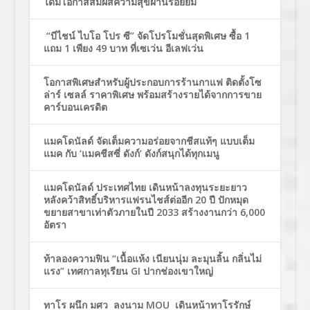
ได้มีโอกาสสัมผัสความสุขผ่านรอยยิ้ม
“บีไชน์ ไบโอ โปร ซี” จัดโปรโมชั่นสุดพิเศษ ซื้อ 1
แถม 1 เพียง 49 บาท ที่เซเว่น อีเลฟเว่น
โอกาสพิเศษสำหรับผู้ประกอบการร้านกาแฟ ติดตั้งโซ
ล่าร์ เซลล์ ราคาพิเศษ พร้อมสร้างรายได้จากการขาย
คาร์บอนเครดิต
แมคโดนัลด์ จัดเต็มความอร่อยจากชีสแท้ๆ แบบเต็ม
แมค กับ ‘แมคชีสซี่ ดังก์’ ดังก์สนุกได้ทุกเมนู
แมคโดนัลด์ ประเทศไทย เดินหน้าลงทุนระยะยาว
หลังคว้าสิทธิ์บริหารแฟรนไชส์ต่ออีก 20 ปี ปักหมุด
ขยายสาขาเท่าตัวภายในปี 2033 สร้างงานกว่า 6,000
อัตรา
ท้าลองความฟิน “เนื้อแห้ง เนียนนุ่ม ละมุนลิ้น กลิ่นไม่
แรง” เทศกาลทุเรียน GI ปากช่องเขาใหญ่
ทาโร ผนึก มศว ลงนาม MOU เดินหน้าทาโรรักษ์